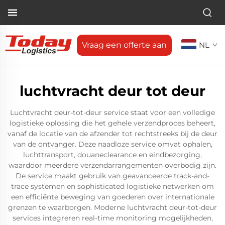
Vraag een offerte aan
NL
luchtvracht deur tot deur
Luchtvracht deur-tot-deur service staat voor een volledige
logistieke oplossing die het gehele verzendproces beheert,
vanaf de locatie van de afzender tot rechtstreeks bij de deur
van de ontvanger. Deze naadloze service omvat ophalen,
luchttransport, douaneclearance en eindbezorging,
waardoor meerdere verzendarrangementen overbodig zijn.
De service maakt gebruik van geavanceerde track-and-
trace systemen en sophisticated logistieke netwerken om
een efficiënte beweging van goederen over internationale
grenzen te waarborgen. Moderne luchtvracht deur-tot-deur
services integreren real-time monitoring mogelijkheden,