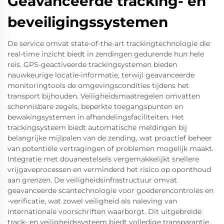
Geavanceerde tracking- en
beveiligingssystemen
De service omvat state-of-the-art trackingtechnologie die
real-time inzicht biedt in zendingen gedurende hun hele
reis. GPS-geactiveerde trackingsystemen bieden
nauwkeurige locatie-informatie, terwijl geavanceerde
monitoringtools de omgevingscondities tijdens het
transport bijhouden. Veiligheidsmaatregelen omvatten
schennisbare zegels, beperkte toegangspunten en
bewakingsystemen in afhandelingsfaciliteiten. Het
trackingsysteem biedt automatische meldingen bij
belangrijke mijlpalen van de zending, wat proactief beheer
van potentiële vertragingen of problemen mogelijk maakt.
Integratie met douanestelsels vergemakkelijkt snellere
vrijgaveprocessen en verminderd het risico op oponthoud
aan grenzen. De veiligheidsinfrastructuur omvat
geavanceerde scantechnologie voor goederencontroles en
-verificatie, wat zowel veiligheid als naleving van
internationale voorschriften waarborgt. Dit uitgebreide
track- en veiligheidssysteem biedt volledige transparantie