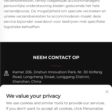
verzendvereisten, terwijl toegewijde accountmanagers
persoonlijke ondersteuning bieden gedurende het hele
verzendproces. De mogelijkheid om speciale verzoeken en
unieke verzendvereisten te accommoderen maakt deze
service bijzonder waardevol voor bedrijven met specifieke
logistieke behoeften.
NEEM CONTACT OP
Kamer 206, Jinshun Innovation Park, Nr. 30 Xinfeng
Road, Longcheng Straat, Longgang District,
Shenzhen, China
+8618122089570
We value your privacy
[email protected]
We use cookies and similar tools to provide our services.
If you don't want to accept all cookies, click Personalize