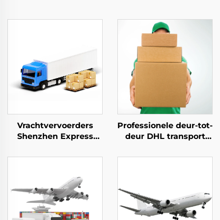
Vrachtvervoerders
Professionele deur-tot-
Shenzhen Express
deur DHL transport
Deur-tot-deur
DDP internationale
verzending Express
dropshipping
Dhl Express China
logistiekservices
naar USA 5 - 7 dagen
vrachtbemiddelaar
Globale Koper
verzendagent