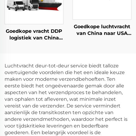
Goedkope luchtvracht
Goedkope vracht DDP
van China naar USA
logistiek van China
Dropshipping USA
naar het VK,
lucht Express
Nederland, Spanje,
Duitsland, Frankrijk,
Portugal UPS DHL
Luchtvracht deur-tot-deur service biedt talloze
Express verzending
overtuigende voordelen die het een ideale keuze
agent
maken voor moderne verzendbehoeften. Ten
eerste biedt het ongeëvenaarde gemak door alle
aspecten van het verzendproces te behandelen,
van ophalen tot afleveren, wat minimale inzet
vereist van de verzender. De service vermindert
aanzienlijk de transitkosten ten opzichte van
andere verzendmethoden, waardoor het perfect is
voor tijdskritieke leveringen en bederfbare
goederen. Een belangrijk voordeel is de