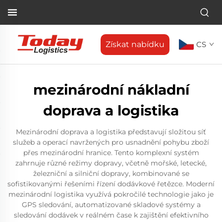
Získat nabídku
CS
mezinárodní nákladní
doprava a logistika
Mezinárodní doprava a logistika představují složitou síť
služeb a operací navržených pro usnadnění pohybu zboží
přes mezinárodní hranice. Tento komplexní systém
zahrnuje různé režimy dopravy, včetně mořské, letecké,
železniční a silniční dopravy, kombinované se
sofistikovanými řešeními řízení dodávkové řetězce. Moderní
mezinárodní logistika využívá pokročilé technologie jako je
GPS sledování, automatizované skladové systémy a
sledování dodávek v reálném čase k zajištění efektivního