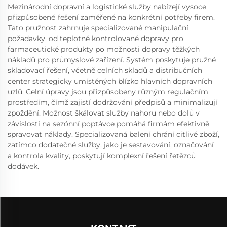
Mezinárodní dopravní a logistické služby nabízejí vysoce
přizpůsobené řešení zaměřené na konkrétní potřeby firem.
Tato pružnost zahrnuje specializované manipulační
požadavky, od teplotně kontrolované dopravy pro
farmaceutické produkty po možnosti dopravy těžkých
nákladů pro průmyslové zařízení. Systém poskytuje pružné
skladovací řešení, včetně celních skladů a distribučních
center strategicky umístěných blízko hlavních dopravních
uzlů. Celní úpravy jsou přizpůsobeny různým regulačním
prostředím, čímž zajistí dodržování předpisů a minimalizují
zpoždění. Možnost škálovat služby nahoru nebo dolů v
závislosti na sezónní poptávce pomáhá firmám efektivně
spravovat náklady. Specializovaná balení chrání citlivé zboží,
zatímco dodatečné služby, jako je sestavování, označování
a kontrola kvality, poskytují komplexní řešení řetězců
dodávek.