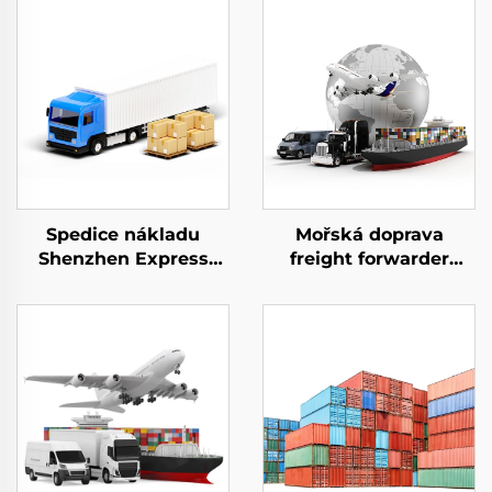
Spedice nákladu
Mořská doprava
Shenzhen Express
freight forwarder
Dveře k dveřím
letecká expedice Čína
expresní doprava Dhl
- Spojené království
Express Čína do USA 5
dveře k dveřím
- 7 dní Globální
doručování DHL FedEx
kupující
logistické služby