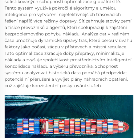
sofistikovaných schopností optimalizace globální sítě.
Tento systém využívá pokročilé algoritmy a umělou
inteligenci pro vytvoření nejefektivnějších trasovacích
řešení napříč více režimy dopravy. Síť zahrnuje stovky zemí
a tisíce převozníků a agentů, kteří spolupracují k zajištění
bezproblémového pohybu nákladu. Analýza dat v reálném
čase umožňuje dynamické úpravy tras, které berou v úvahu
faktory jako počasí, zácpu v přístavech a místní regulace.
Tato optimalizace zkracuje doby přepravy, minimalizuje
náklady a zvyšuje spolehlivost prostřednictvím inteligentní
konzolidace nákladu a výběru převozníka. Schopnost
systému analyzovat historická data pomáhá předpovídat
potenciální přerušení a vyvíjet plány náhradních opatření,
což zajišťuje konzistentní poskytování služeb.