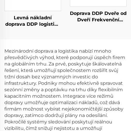
Doprava DDP Dveře od
Levná nákladní
Dveří Frekvenční
doprava DDP logistika
Forwarder FCL LCL
z Číny do Spojeného
Dopravní Agent
království,
Mořská Expedice do
Nizozemska,
USA
Španělska, Německa,
Mezinárodní doprava a logistika nabízí mnoho
Francie, Portugalska,
přesvědčivých výhod, které podporují úspěch firem
expedice UPS DHL
na globálním trhu. Za prvé, poskytuje škálovatelná
Express Shipping
řešení, která umožňují společnostem rozšířit svůj
Agent
tržní dosah bez významných investic do
infrastruktury. Podniky mohou efektivně spravovat
sezónní změny a poptávku na trhu díky flexibilním
kapacitním možnostem. Integrace více režimů
dopravy umožňuje optimalizaci nákladů, což dává
firmám možnost vybírat nejekonomičtější způsoby
dopravy, zatímco dodržují plány na odesílání.
Pokročilé systémy sledování poskytují reálnou
vizibilitu, čímž snižují nejistotu a umožňují