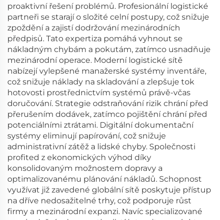
proaktivní řešení problémů. Profesionální logistické
partneři se starají o složité celní postupy, což snižuje
zpoždění a zajistí dodržování mezinárodních
předpisů. Tato expertiza pomáhá vyhnout se
nákladným chybám a pokutám, zatímco usnadňuje
mezinárodní operace. Moderní logistické sítě
nabízejí vylepšené manažerské systémy inventáře,
což snižuje náklady na skladování a zlepšuje tok
hotovosti prostřednictvím systémů právě-včas
doručování. Strategie odstraňování rizik chrání před
přerušením dodávek, zatímco pojištění chrání před
potenciálními ztrátami. Digitální dokumentační
systémy eliminují papírování, což snižuje
administrativní zátěž a lidské chyby. Společnosti
profited z ekonomických výhod díky
konsolidovaným možnostem dopravy a
optimalizovanému plánování nákladů. Schopnost
využívat již zavedené globální sítě poskytuje přístup
na dříve nedosažitelné trhy, což podporuje růst
firmy a mezinárodní expanzi. Navíc specializované