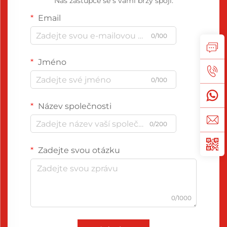
Náš zástupce se s vámi brzy spojí.
Email
0/100
Jméno
0/100
Název společnosti
0/200
Zadejte svou otázku
0/1000