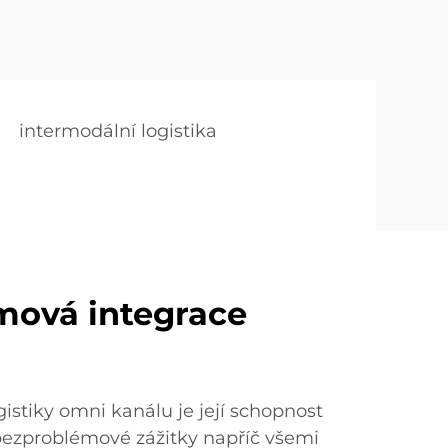
intermodální logistika
mová integrace
istiky omni kanálu je její schopnost
 bezproblémové zážitky napříč všemi