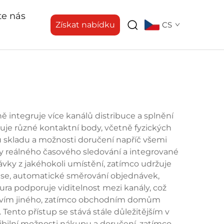
te nás
Získat nabídku
CS
 integruje více kanálů distribuce a splnění
uje různé kontaktní body, včetně fyzických
ávu skladu a možnosti doručení napříč všemi
my reálného časového sledování a integrované
vky z jakéhokoli umístění, zatímco udržuje
čase, automatické směrování objednávek,
ura podporuje viditelnost mezi kanály, což
ctvím jiného, zatímco obchodním domům
Tento přístup se stává stále důležitějším v
bilní možnosti nákupu a doručení, zatímco