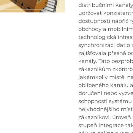
distribučními kanál
udržovat konzistent
dostupnosti napříč 
obchody a mobilními
technologická infra
synchronizaci dat o
zajišťovala přesná 
kanály. Tato bezpr
zákazníkům zkontro
jakémkoliv místě, n
oblíbeného kanálu 
doručení nebo vyzve
schopnosti systému 
nejvhodnějšího místa
zákazníkovi, úroveň
stupeň integrace tak