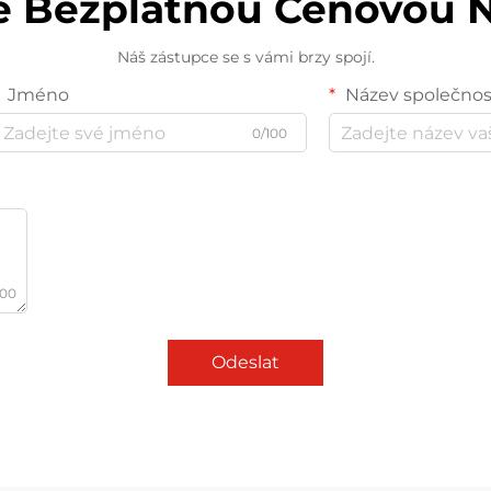
te Bezplatnou Cenovou 
Náš zástupce se s vámi brzy spojí.
Jméno
Název společnos
0/100
000
Odeslat