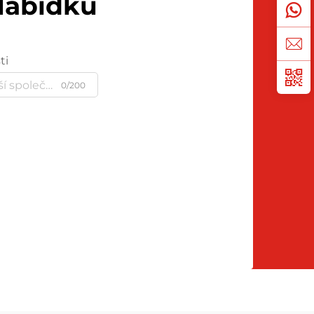
Nabídku
ti
0/200