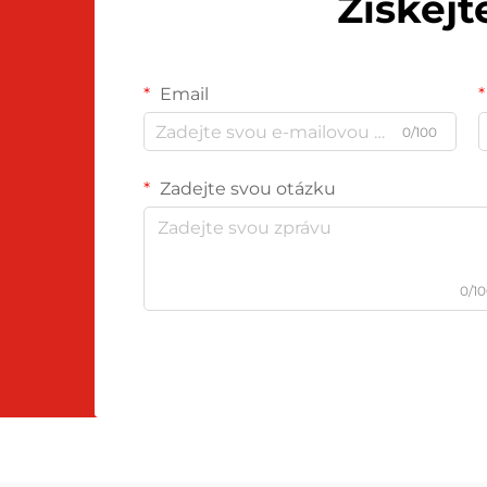
Získej
Email
0/100
Zadejte svou otázku
0/1