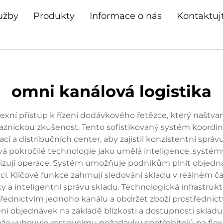
užby
Produkty
Informace o nás
Kontaktuj
omni kanálová logistika
xní přístup k řízení dodávkového řetězce, který naštvaně
aznickou zkušenost. Tento sofistikovaný systém koordin
cí a distribučních center, aby zajistil konzistentní spr
žívá pokročilé technologie jako umělá inteligence, systé
nizují operace. Systém umožňuje podnikům plnit objedná
i. Klíčové funkce zahrnují sledování skladu v reálném 
 a inteligentní správu skladu. Technologická infrastrukt
ednictvím jednoho kanálu a obdržet zboží prostředni
 objednávek na základě blízkosti a dostupnosti skladu. 
že vyhovuje rostoucímu požadavku spotřebitelů na flexi