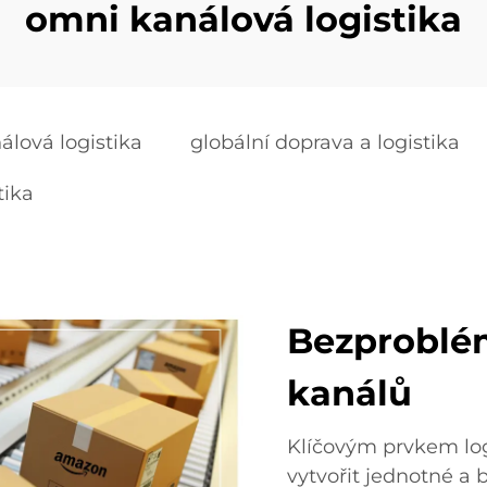
omni kanálová logistika
álová logistika
globální doprava a logistika
tika
Bezproblé
kanálů
Klíčovým prvkem log
vytvořit jednotné a