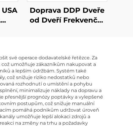
t USA
Doprava DDP Dveře
t
od Dveří Frekvenční
Forwarder FCL LCL
prava
Dopravní Agent
ladní
Mořská Expedice do
šit své operace dodavatelské řetězce. Za
P
USA
í, což umožňuje zákazníkům nakupovat a
 USA
ákazníků a lepším údržbám. Systém také
, což snižuje riziko nedostatků nebo
movaná rozhodnutí o umístění a pohybu
 splnění, minimalizuje náklady na dopravu a
uje přesnější prognózy poptávky a vylepšené
acovním postupům, což snižuje manuální
tuacím pomáhá podnikům udržovat úroveň
kanály umožňuje lepší alokaci zdrojů a
í reakci na změny na trhu a požadavky