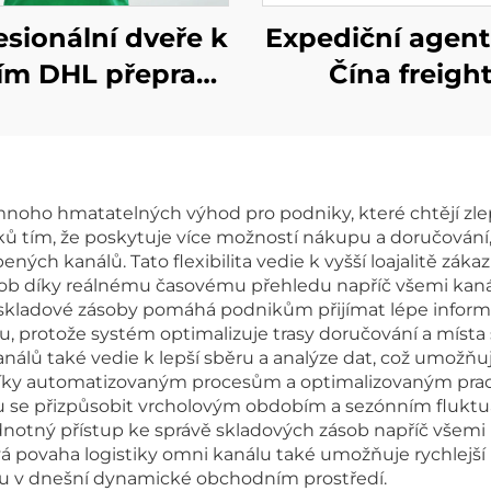
esionální dveře k
Expediční agen
ím DHL přeprava
Čína freigh
P mezinárodní
forwarder
dropshipping
mezinárodní do
gistické služby
náklady na nák
noho hmatatelných výhod pro podniky, které chtějí zlep
eight forwarder
dopravu DD
ků tím, že poskytuje více možností nákupu a doručován
pediční agent
express Čína -
bených kanálů. Tato flexibilita vedie k vyšší loajalitě z
ob díky reálnému časovému přehledu napříč všemi kanály
 skladové zásoby pomáhá podnikům přijímat lépe infor
ou, protože systém optimalizuje trasy doručování a místa
nálů také vedie k lepší sběru a analýze dat, což umožň
a díky automatizovaným procesům a optimalizovaným pr
u se přizpůsobit vrcholovým obdobím a sezónním fluk
ednotný přístup ke správě skladových zásob napříč všemi 
vá povaha logistiky omni kanálu také umožňuje rychlejš
du v dnešní dynamické obchodním prostředí.