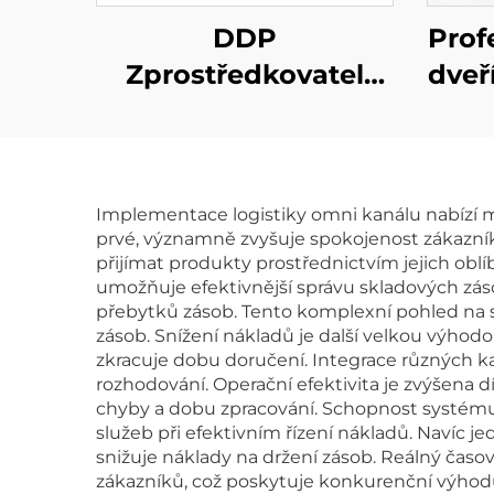
DDP
Prof
Zprostředkovatel
dveř
dopravy Dopravní
DD
služba do USA
Letecká frakce do
lo
Implementace logistiky omni kanálu nabízí m
Spojeného království
fr
prvé, významně zvyšuje spokojenost zákazní
Dhl Express Dveře k
ex
přijímat produkty prostřednictvím jejich oblí
umožňuje efektivnější správu skladových zás
dveřím doprava
přebytků zásob. Tento komplexní pohled na
zásob. Snížení nákladů je další velkou výhod
zkracuje dobu doručení. Integrace různých ka
rozhodování. Operační efektivita je zvýšen
chyby a dobu zpracování. Schopnost systém
služeb při efektivním řízení nákladů. Navíc j
snižuje náklady na držení zásob. Reálný časo
zákazníků, což poskytuje konkurenční výho