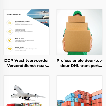
DDP Vrachtvervoerder
Professionele deur-tot-
Verzenddienst naar
deur DHL transport
USA Luchtvracht naar
DDP internationale
VK Dhl Express Deur-
dropshipping
tot-deur verzending
logistiekservices
vrachtbemiddelaar
verzendagent