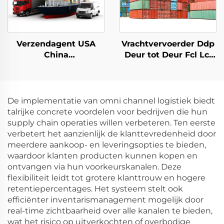
Verzendagent USA
Vrachtvervoerder Ddp
China
Deur tot Deur Fcl Lcl
vrachtbemiddelaar
Scheepvaartagent
internationale
Zeevrachtvervoerder
verzending
naar de VS
vrachtkosten DDP
De implementatie van omni channel logistiek biedt
express China naar
talrijke concrete voordelen voor bedrijven die hun
USA
supply chain operaties willen verbeteren. Ten eerste
verbetert het aanzienlijk de klanttevredenheid door
meerdere aankoop- en leveringsopties te bieden,
waardoor klanten producten kunnen kopen en
ontvangen via hun voorkeurskanalen. Deze
flexibiliteit leidt tot grotere klanttrouw en hogere
retentiepercentages. Het systeem stelt ook
efficiënter inventarismanagement mogelijk door
real-time zichtbaarheid over alle kanalen te bieden,
wat het risico op uitverkochten of overbodige