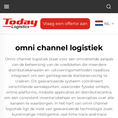
Vraag een offerte aan
NL
omni channel logistiek
Omni channel logistiek staat voor een omvattende aanpak
van de beheersing van de voedsketen die meerdere
distributiekanaalen en -uitvoeringsmethoden naadloos
integreert om een geïntegreerde klantenervaring te
creëren. Dit geavanceerde systeem coördineert
verschillende aanrakpunten, waaronder fysieke winkels,
online platforms, mobiele applicaties en distributiecentra,
om een consistent inventarisbeheer en leveropties over alle
kanalen te waarborgen. In het hart van omni channel
logistiek ligt de inzet van geavanceerde technologie zoals
kunstmatige intelligentie, real-time track-and-trace