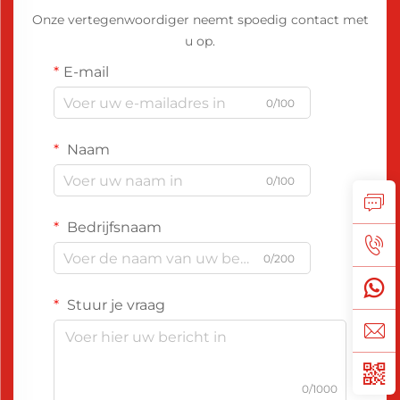
Onze vertegenwoordiger neemt spoedig contact met
u op.
E-mail
0/100
Naam
0/100
Bedrijfsnaam
0/200
Stuur je vraag
0/1000