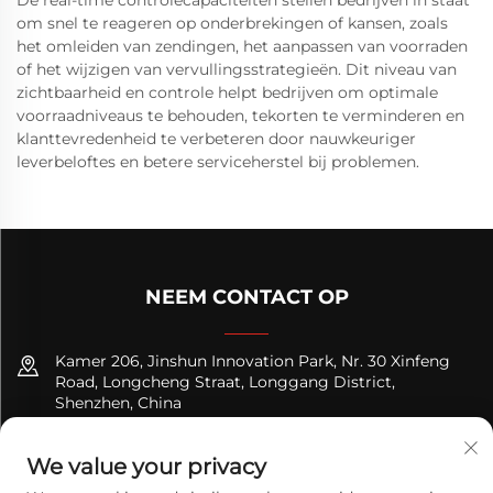
om snel te reageren op onderbrekingen of kansen, zoals
het omleiden van zendingen, het aanpassen van voorraden
of het wijzigen van vervullingsstrategieën. Dit niveau van
zichtbaarheid en controle helpt bedrijven om optimale
voorraadniveaus te behouden, tekorten te verminderen en
klanttevredenheid te verbeteren door nauwkeuriger
leverbeloftes en betere serviceherstel bij problemen.
NEEM CONTACT OP
Kamer 206, Jinshun Innovation Park, Nr. 30 Xinfeng
Road, Longcheng Straat, Longgang District,
Shenzhen, China
+8618122089570
We value your privacy
[email protected]