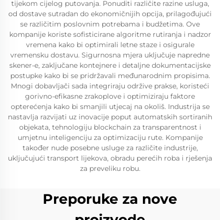
tijekom cijelog putovanja. Ponuditi različite razine usluga,
od dostave sutradan do ekonomičnijih opcija, prilagođujući
se različitim poslovnim potrebama i budžetima. Ove
kompanije koriste sofisticirane algoritme rutiranja i nadzor
vremena kako bi optimirali letne staze i osigurale
vremensku dostavu. Sigurnosna mjera uključuje napredne
skener-e, zaključane kontejnere i detaljne dokumentacijske
postupke kako bi se pridržavali međunarodnim propisima.
Mnogi dobavljači sada integriraju održive prakse, koristeći
gorivno-efikasne zrakoplove i optimiziraju faktore
opterećenja kako bi smanjili utjecaj na okoliš. Industrija se
nastavlja razvijati uz inovacije poput automatskih sortiranih
objekata, tehnologiju blockchain za transparentnost i
umjetnu inteligenciju za optimizaciju rute. Kompanije
također nude posebne usluge za različite industrije,
uključujući transport lijekova, obradu perećih roba i rješenja
za preveliku robu.
Preporuke za nove
proizvode