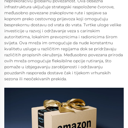
neprekoračivu globalnu povezanost. Ova obsežna
infrastruktura uključuje strategski raspoložene čvorove,
međusobno povezane zrakoplovne rute i spojeve sa
kopnom preko cestovnog prijevoza koji omogućuju
besprekornu dostavu od vrata do vrata. Tvrtke uloge velike
investicije u razvoj i održavanje veza s carinskim
autoritetima, lokalnim prevoznicima i radionicima širom
svijeta. Ova mreža im omogućuje da nude konstantnu
kvalitetu usluge u različitim regijama dok se pridržavaju
različitih propisnih okruženja. Međusobno povezana priroda
ovih mreža omogućuje fleksibilne opcije rutiranja, što
pomaže u izbjegavanju zarobljenosti i održavanju
pouzdanih rasporeda dostave čak i tijekom vrhunskih
sezona ili neočekivanih prekida.