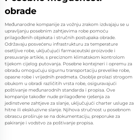
obrade
Međunarodne kompanije za vožnju zrakom izdvajaju se u
upravljanju posebnim zahtjevima robe pomoću
prilagođenih objekata i stručnih postupaka obrade.
Održavaju posvećenu infrastrukturu za temperature
osetljive robe, uključujući farmaceutski proizvode i
presuvanje artikle, s preciznom klimatskom kontrolom
tijekom cijelog putovanja. Posebne kontejneri i opremu za
obradu omogućuju sigurnu transportaciju prevelike robe,
opasne robe i vrijednih predmeta. Osoblje prolazi strogom
obukom u obradi različitih vrsta robe, osiguravajući
poštivanje međunarodnih standarda i propisa. Ove
kompanije također nude prilagođene rješenja za
jedinstvene zahtjeve za slanje, uključujući charter usluge za
hitne ili ekskluzivne slanje. Njihova stručnost u posebnom
obrascu proširuje se na dokumentaciju, preporuke za
pakiranje i vodstvo za poštivanje propisa.