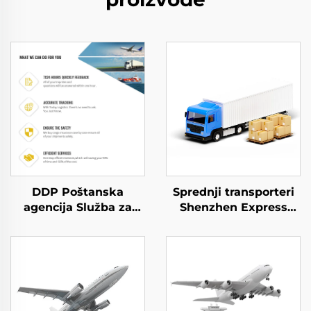
DDP Poštanska
Sprednji transporteri
agencija Služba za
Shenzhen Express
slanje u SAD
Ponuda širom svijeta
Zrakoplovni prijevoz u
Dhl Express Kina do
UK Dhl Express
SAD-a 5 - 7 dana
Ponuda od vrata do
Globalni kupac
vrata