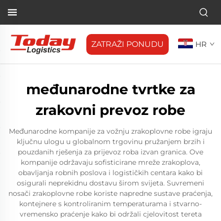
ZATRAŽI PONUDU
HR
međunarodne tvrtke za
zrakovni prevoz robe
Međunarodne kompanije za vožnju zrakoplovne robe igraju
ključnu ulogu u globalnom trgovinu pružanjem brzih i
pouzdanih rješenja za prijevoz roba izvan granica. Ove
kompanije održavaju sofisticirane mreže zrakoplova,
obavljanja robnih poslova i logističkih centara kako bi
osigurali neprekidnu dostavu širom svijeta. Suvremeni
nosači zrakoplovne robe koriste napredne sustave praćenja,
kontejnere s kontroliranim temperaturama i stvarno-
vremensko praćenje kako bi održali cjelovitost tereta