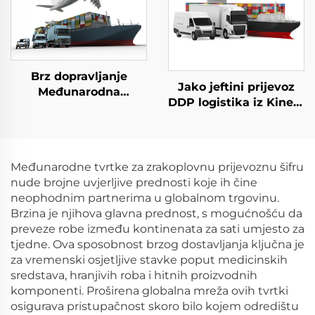
Brz dopravljanje
Jako jeftini prijevoz
Međunarodna
DDP logistika iz Kine u
transportna logistika
UK Nizozemska
Cijevi do vrata Prevoz
Španjolska Njemačka
po moru Forwarder iz
Francuska Portugal
Kine u Ujedinjeno
Ups Dhl Express
Međunarodne tvrtke za zrakoplovnu prijevoznu šifru
Kraljevstvo
dostava agent
nude brojne uvjerljive prednosti koje ih čine
neophodnim partnerima u globalnom trgovinu.
Brzina je njihova glavna prednost, s mogućnošću da
preveze robe između kontinenata za sati umjesto za
tjedne. Ova sposobnost brzog dostavljanja ključna je
za vremenski osjetljive stavke poput medicinskih
sredstava, hranjivih roba i hitnih proizvodnih
komponenti. Proširena globalna mreža ovih tvrtki
osigurava pristupačnost skoro bilo kojem odredištu