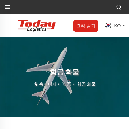
견적 받기
KO
항공 화물
홈페이지
>
제품
>
항공 화물