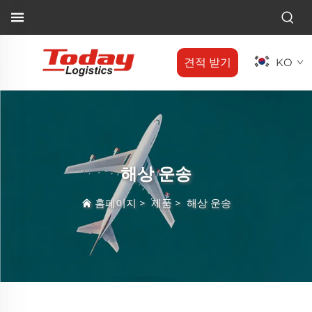
견적 받기
KO
해상 운송
홈페이지
>
제품
>
해상 운송