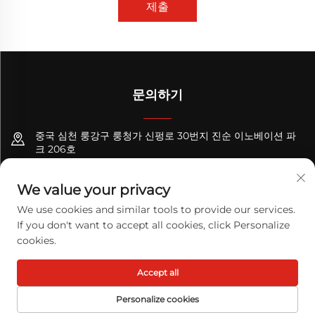
제출
문의하기
중국 심천 룽강구 룽청가 신펑로 30번지 진순 이노베이션 파
크 206호
+8618122089570
We value your privacy
[email protected]
We use cookies and similar tools to provide our services.
If you don't want to accept all cookies, click Personalize
cookies.
Copyright © 2026 TODAY LOGISTICS LTD. 판권 소유.
개인정보 처
Accept all
리방침
Personalize cookies