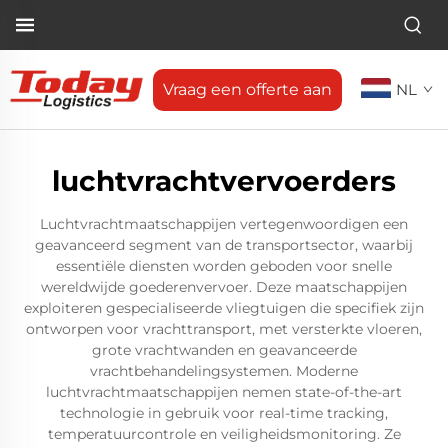
Vraag een offerte aan
NL
luchtvrachtvervoerders
Luchtvrachtmaatschappijen vertegenwoordigen een
geavanceerd segment van de transportsector, waarbij
essentiële diensten worden geboden voor snelle
wereldwijde goederenvervoer. Deze maatschappijen
exploiteren gespecialiseerde vliegtuigen die specifiek zijn
ontworpen voor vrachttransport, met versterkte vloeren,
grote vrachtwanden en geavanceerde
vrachtbehandelingsystemen. Moderne
luchtvrachtmaatschappijen nemen state-of-the-art
technologie in gebruik voor real-time tracking,
temperatuurcontrole en veiligheidsmonitoring. Ze