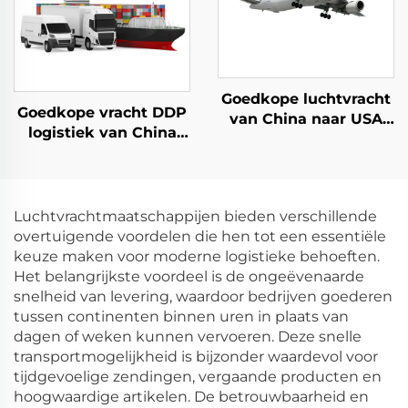
Goedkope luchtvracht
Goedkope vracht DDP
van China naar USA
logistiek van China
Dropshipping USA
naar het VK,
lucht Express
Nederland, Spanje,
Duitsland, Frankrijk,
Portugal UPS DHL
Luchtvrachtmaatschappijen bieden verschillende
Express verzending
overtuigende voordelen die hen tot een essentiële
agent
keuze maken voor moderne logistieke behoeften.
Het belangrijkste voordeel is de ongeëvenaarde
snelheid van levering, waardoor bedrijven goederen
tussen continenten binnen uren in plaats van
dagen of weken kunnen vervoeren. Deze snelle
transportmogelijkheid is bijzonder waardevol voor
tijdgevoelige zendingen, vergaande producten en
hoogwaardige artikelen. De betrouwbaarheid en