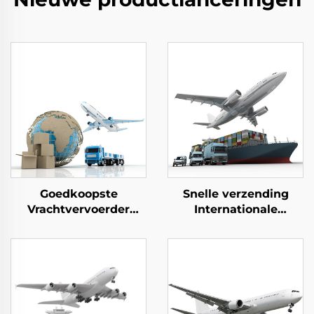
Goedkoopste
Snelle verzending
Vrachtvervoerder
Internationale
China Levering
vervoerlogistiek Van
Verzenddienst Freight
deur tot deur
Forwarder FOB DDU
Zeefrachtforwarder
DDP FBA
Van China naar het
Luchtexpress Vanuit
Verenigd Koninkrijk
China