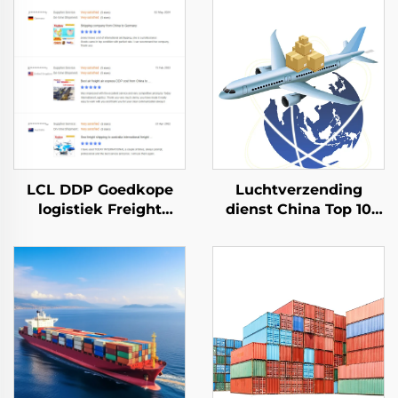
LCL DDP Goedkope
Luchtverzending
logistiek Freight
dienst China Top 10
Forwarder Agent
Freight Forwarder
Goederenverzending
Goedkope verzending
tarieven Dienst vanuit
naar VK Duitsland
China Shenzhen naar
Vrachtvervoerder
Canada
Deur-tot-deur