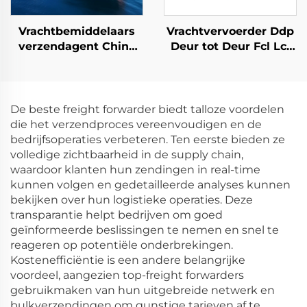
Vrachtbemiddelaars
Vrachtvervoerder Ddp
verzendagent China
Deur tot Deur Fcl Lcl
naar Canada VK
Scheepvaartagent
Duitsland Italië met
Zeevrachtvervoerder
goedkope
naar de VS
verzendtarieven
De beste freight forwarder biedt talloze voordelen
kosten
die het verzendproces vereenvoudigen en de
bedrijfsoperaties verbeteren. Ten eerste bieden ze
volledige zichtbaarheid in de supply chain,
waardoor klanten hun zendingen in real-time
kunnen volgen en gedetailleerde analyses kunnen
bekijken over hun logistieke operaties. Deze
transparantie helpt bedrijven om goed
geïnformeerde beslissingen te nemen en snel te
reageren op potentiële onderbrekingen.
Kostenefficiëntie is een andere belangrijke
voordeel, aangezien top-freight forwarders
gebruikmaken van hun uitgebreide netwerk en
bulkverzendingen om gunstige tarieven af te