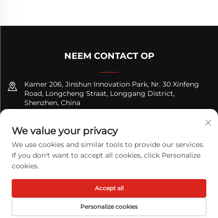
NEEM CONTACT OP
Kamer 206, Jinshun Innovation Park, Nr. 30 Xinfeng
Road, Longcheng Straat, Longgang District,
Shenzhen, China
+8618122089570
We value your privacy
[email protected]
We use cookies and similar tools to provide our services.
If you don't want to accept all cookies, click Personalize
cookies.
Copyright © 2025 TODAY LOGISTICS LTD. Alle rechten
Accept all
voorbehouden.
Privacybeleid
Personalize cookies