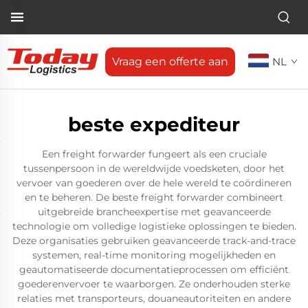
Vraag een offerte aan
NL
beste expediteur
Een freight forwarder fungeert als een cruciale
tussenpersoon in de wereldwijde voedsketen, door het
vervoer van goederen over de hele wereld te coördineren
en te beheren. De beste freight forwarder combineert
uitgebreide brancheexpertise met geavanceerde
technologie om volledige logistieke oplossingen te bieden.
Deze organisaties gebruiken geavanceerde track-and-trace
systemen, real-time monitoring mogelijkheden en
geautomatiseerde documentatieprocessen om efficiënt
goederenvervoer te waarborgen. Ze onderhouden sterke
relaties met transporteurs, douaneautoriteiten en andere