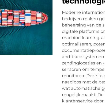
technologi
Moderne internation
bedrijven maken ge
beheersing van de s
digitale platforms o
machine learning-al
optimaliseren, poten
documentatieprocess
and-trace systemen
zendinglocaties en 
sensoren om temper
monitoren. Deze tec
naadloos met de bes
wat automatische g
mogelijk maakt. De d
klantenservice door