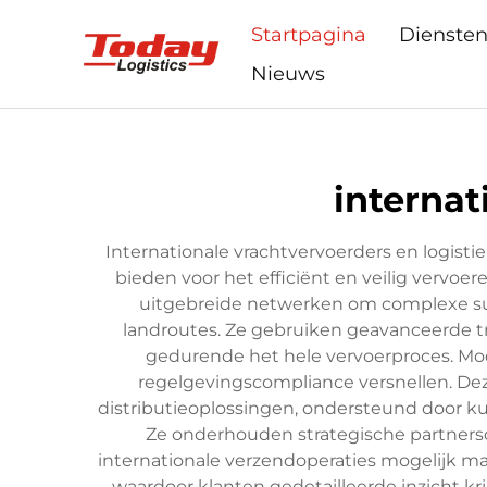
Startpagina
Dienste
Nieuws
internat
Internationale vrachtvervoerders en logistie
bieden voor het efficiënt en veilig vervo
uitgebreide netwerken om complexe supp
landroutes. Ze gebruiken geavanceerde t
gedurende het hele vervoerproces. Mod
regelgevingscompliance versnellen. De
distributieoplossingen, ondersteund door ku
Ze onderhouden strategische partners
internationale verzendoperaties mogelijk m
waardoor klanten gedetailleerde inzicht k