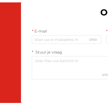
O
E-mail
0/100
Stuur je vraag
0/1