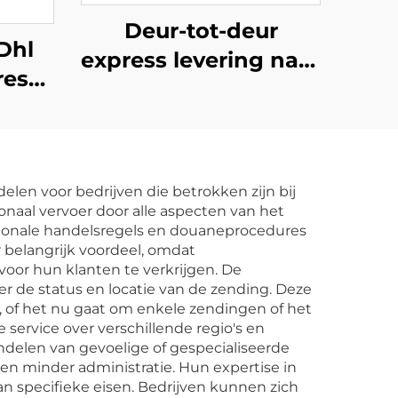
Deur-tot-deur
Dhl
express levering naar
ress
Canada DHL UPS
der
TNT FedEx express
ropa
FBA verzendagent
der
vracht van China
elen voor bedrijven die betrokken zijn bij
naar Canada DDP
onaal vervoer door alle aspecten van het
tionale handelsregels en douaneprocedures
 belangrijk voordeel, omdat
oor hun klanten te verkrijgen. De
r de status en locatie van de zending. Deze
, of het nu gaat om enkele zendingen of het
service over verschillende regio's en
delen van gevoelige of gespecialiseerde
n minder administratie. Hun expertise in
an specifieke eisen. Bedrijven kunnen zich