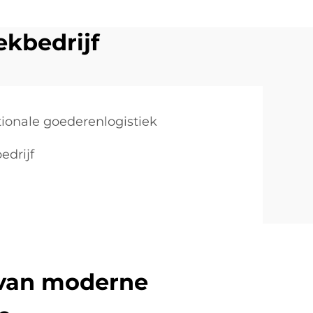
ekbedrijf
tionale goederenlogistiek
edrijf
 van moderne