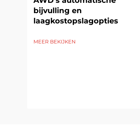
AWD's automatische
bijvulling en
laagkostopslagopties
MEER BEKIJKEN