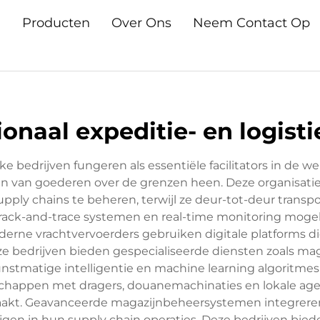
n
Producten
Over Ons
Neem Contact Op
ionaal expeditie- en logisti
ke bedrijven fungeren als essentiële facilitators in de w
eren van goederen over de grenzen heen. Deze organisa
ly chains te beheren, terwijl ze deur-tot-deur transpor
rack-and-trace systemen en real-time monitoring moge
erne vrachtvervoerders gebruiken digitale platforms 
ze bedrijven bieden gespecialiseerde diensten zoals m
nstmatige intelligentie en machine learning algoritmes
chappen met dragers, douanemachinaties en lokale agen
aakt. Geavanceerde magazijnbeheersystemen integreren
rijgen in hun supply chain operaties. Deze bedrijven bi