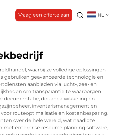
Vraag een offerte aan
NL
ekbedrijf
ereldhandel, waarbij ze volledige oplossingen
ties gebruiken geavanceerde technologie en
tdiensten aanbieden via lucht-, zee- en
lijkheden om transparantie te waarborgen
die documentatie, douaneafwikkeling en
agazijnbeheer, inventarismanagement en
 voor routeoptimalisatie en kostenbesparing.
ten over de hele wereld, wat naadloze
 met enterprise resource planning software,
eden ook waarde toegevoegde diensten zoals