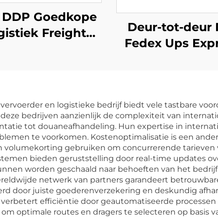
 DDP Goedkope
Deur-tot-deur 
gistiek Freight
Fedex Ups Exp
rwarder Agent
Vrachtvervoer
derenverzending
China naar Eu
arieven Dienst
Freight Forwar
vanuit China
voerder en logistieke bedrijf biedt vele tastbare voord
henzhen naar
eze bedrijven aanzienlijk de complexiteit van internati
tatie tot douaneafhandeling. Hun expertise in interna
Canada
blemen te voorkomen. Kostenoptimalisatie is een ander
n volumekorting gebruiken om concurrerende tarieven v
temen bieden geruststelling door real-time updates ove
kunnen worden geschaald naar behoeften van het bedrijf
reldwijde netwerk van partners garandeert betrouwbare 
rd door juiste goederenverzekering en deskundig afhan
erbetert efficiëntie door geautomatiseerde processen e
t om optimale routes en dragers te selecteren op basis v