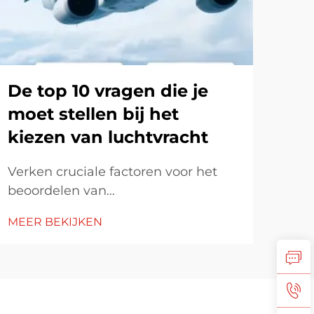
De top 10 vragen die je
Ho
moet stellen bij het
int
kiezen van luchtvracht
str
Verken cruciale factoren voor het
Ver
beoordelen van
zeev
luchtvrachtnodigheid, inclusief
Leer
MEER BEKIJKEN
MEE
bezorgingsnoodzaak,
were
goederendimensies en ervaring van
ver
de freight forwarder. Begrijp
bel
kostentransparantie, reguliere
pres
naleving en vergelijk de
str