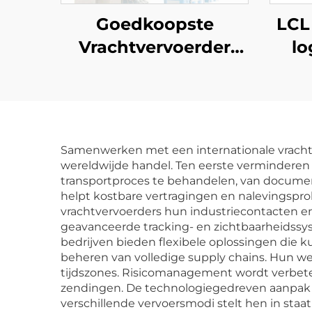
Goedkoopste
LCL
Vrachtvervoerder
lo
China Levering
Fo
Verzenddienst
Goe
Freight Forwarder
t
FOB DDU DDP FBA
Samenwerken met een internationale vrachtver
Luchtexpress Vanuit
S
wereldwijde handel. Ten eerste verminderen d
transportproces te behandelen, van documen
China
helpt kostbare vertragingen en nalevingspro
vrachtvervoerders hun industriecontacten e
geavanceerde tracking- en zichtbaarheidssys
bedrijven bieden flexibele oplossingen die 
beheren van volledige supply chains. Hun we
tijdszones. Risicomanagement wordt verbete
zendingen. De technologiegedreven aanpak v
verschillende vervoersmodi stelt hen in staa