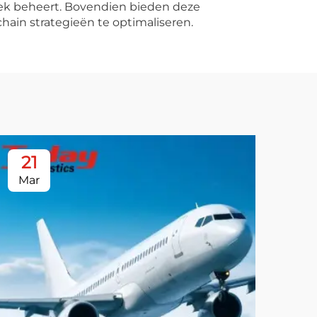
tiek beheert. Bovendien bieden deze
hain strategieën te optimaliseren.
21
2
Mar
Ma