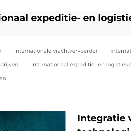
ionaal expeditie- en logisti
n
internationale vrachtvervoerder
interna
drijven
internationaal expeditie- en logistiekb
ven
Integratie