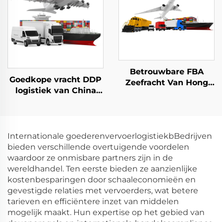
USA
Betrouwbare FBA
Goedkope vracht DDP
Zeefracht Van Hong
logistiek van China
Kong naar Zweden
naar het VK,
Europa USA Italië VK
Nederland, Spanje,
Australië Canada
Duitsland, Frankrijk,
Express
Portugal UPS DHL
Internationale goederenvervoerlogistiekbBedrijven
Douaneafhandeling
Express verzending
bieden verschillende overtuigende voordelen
agent
waardoor ze onmisbare partners zijn in de
wereldhandel. Ten eerste bieden ze aanzienlijke
kostenbesparingen door schaaleconomieën en
gevestigde relaties met vervoerders, wat betere
tarieven en efficiëntere inzet van middelen
mogelijk maakt. Hun expertise op het gebied van