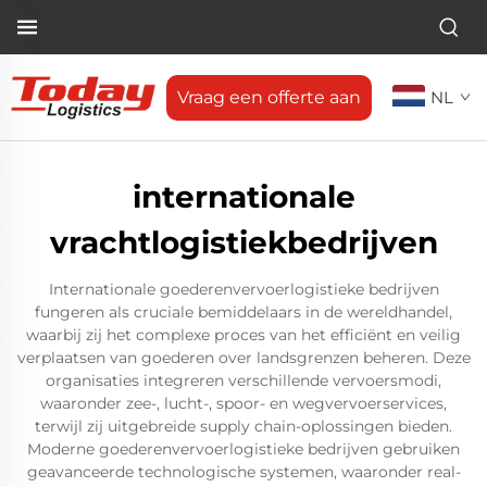
Vraag een offerte aan
NL
internationale
vrachtlogistiekbedrijven
Internationale goederenvervoerlogistieke bedrijven
fungeren als cruciale bemiddelaars in de wereldhandel,
waarbij zij het complexe proces van het efficiënt en veilig
verplaatsen van goederen over landsgrenzen beheren. Deze
organisaties integreren verschillende vervoersmodi,
waaronder zee-, lucht-, spoor- en wegvervoerservices,
terwijl zij uitgebreide supply chain-oplossingen bieden.
Moderne goederenvervoerlogistieke bedrijven gebruiken
geavanceerde technologische systemen, waaronder real-