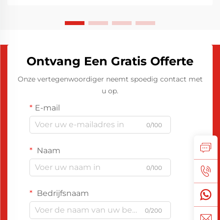
Ontvang Een Gratis Offerte
Onze vertegenwoordiger neemt spoedig contact met
u op.
E-mail
0/100
Naam
0/100
Bedrijfsnaam
0/200