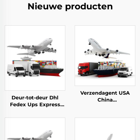
Nieuwe producten
Verzendagent USA
Deur-tot-deur Dhl
China
Fedex Ups Express
vrachtbemiddelaar
Vrachtvervoerder
internationale
China naar Europa
verzending
Freight Forwarder
vrachtkosten DDP
express China naar