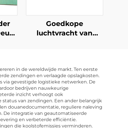
der
Goedkope
Deur
luchtvracht van
China naar USA
ent
Dropshipping USA
erder
lucht Express
pereren in de wereldwijde markt. Ten eerste
eerde zendingen en verlaagde opslagkosten.
 via gevestigde logistieke netwerken. De
aardoor bedrijven nauwkeurige
eterde inzicht verhoogt ook
status van zendingen. Een ander belangrijk
gelen douanedocumentatie, reguliere naleving
ten. De integratie van geautomatiseerde
evering en verbeterde efficiëntie.
ingen die koolstofemissies verminderen.