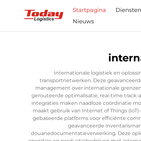
Startpagina
Dienste
Nieuws
intern
Internationale logistiek en oplo
transportnetwerken. Deze geavanceerde 
management over internationale grenzen 
gerouteerde optimalisatie, real-time tra
integraties maken naadloze coördinatie mog
maakt gebruik van Internet of Things (IoT
gebaseerde platforms voor efficiënte com
geavanceerde inventarisman
douanedocumentatieverwerking. Deze oplossi
operaties en productiebedrijven met interna