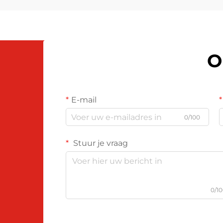
O
E-mail
0/100
Stuur je vraag
0/1