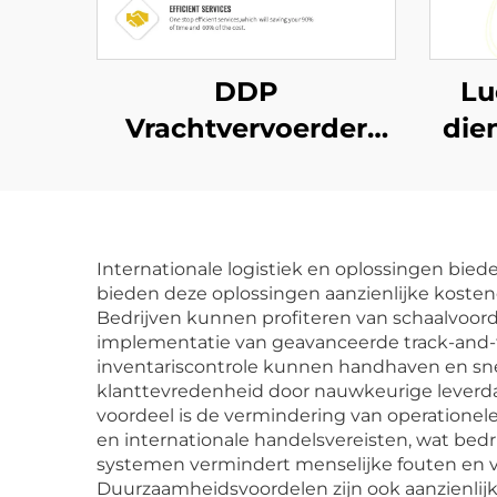
DDP
Lu
Vrachtvervoerder
die
Verzenddienst naar
Fr
USA Luchtvracht
naar VK Dhl Express
ver
Internationale logistiek en oplossingen biede
Deur-tot-deur
bieden deze oplossingen aanzienlijke kosten
verzending
Vr
Bedrijven kunnen profiteren van schaalvoor
implementatie van geavanceerde track-and-t
inventariscontrole kunnen handhaven en sne
klanttevredenheid door nauwkeurige leverda
voordeel is de vermindering van operationel
en internationale handelsvereisten, wat bedri
systemen vermindert menselijke fouten en ver
Duurzaamheidsvoordelen zijn ook aanzienlij