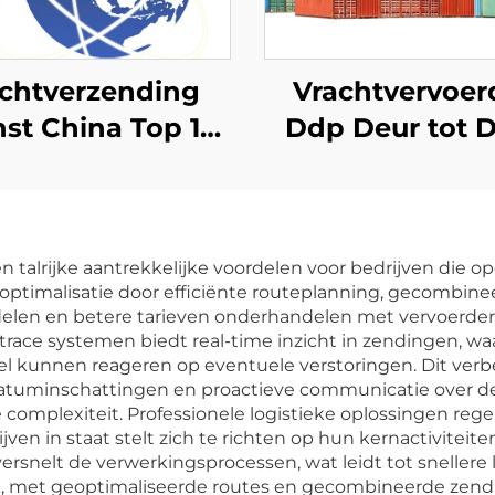
chtverzending
Vrachtvervoer
nst China Top 10
Ddp Deur tot 
eight Forwarder
Fcl Lcl
Goedkope
Scheepvaartag
zending naar VK
Zeevrachtvervo
n talrijke aantrekkelijke voordelen voor bedrijven die o
Duitsland
naar de VS
optimalisatie door efficiënte routeplanning, gecombin
achtvervoerder
delen en betere tarieven onderhandelen met vervoerders
race systemen biedt real-time inzicht in zendingen, w
Deur-tot-deur
l kunnen reageren op eventuele verstoringen. Dit verb
tuminschattingen en proactieve communicatie over de 
e complexiteit. Professionele logistieke oplossingen re
jven in staat stelt zich te richten op hun kernactivitei
snelt de verwerkingsprocessen, wat leidt tot snellere l
k, met geoptimaliseerde routes en gecombineerde zend