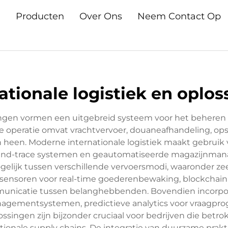
n
Producten
Over Ons
Neem Contact Op
ationale logistiek en oplo
ssingen vormen een uitgebreid systeem voor het beheren
operatie omvat vrachtvervoer, douaneafhandeling, opslag
heen. Moderne internationale logistiek maakt gebruik 
ck-and-trace systemen en geautomatiseerde magazijnm
elijk tussen verschillende vervoersmodi, waaronder zee
)-sensoren voor real-time goederenbewaking, blockchai
municatie tussen belanghebbenden. Bovendien incorpore
agementsystemen, predictieve analytics voor vraagpr
ngen zijn bijzonder cruciaal voor bedrijven die betro
tionale supply chains. De integratie van duurzame prakti