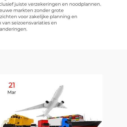
lusief juiste verzekeringen en noodplannen.
nieuwe markten zonder grote
ichten voor zakelijke planning en
n van seizoensvariaties en
randeringen.
21
2
Mar
Ma