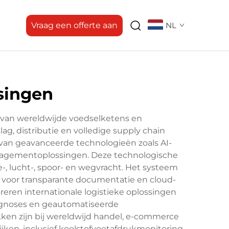
Vraag een offerte aan
NL
ssingen
 van wereldwijde voedselketens en
, distributie en volledige supply chain
van geavanceerde technologieën zoals AI-
anagementoplossingen. Deze technologische
-, lucht-, spoor- en wegvracht. Het systeem
n voor transparante documentatie en cloud-
ren internationale logistieke oplossingen
ognoses en geautomatiseerde
kken zijn bij wereldwijd handel, e-commerce
jken, inclusief koolstofvoetafdrukmonitoring