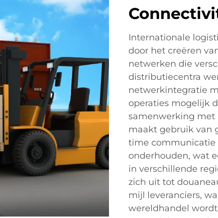
Connectivi
Internationale logis
door het creëren va
netwerken die versc
distributiecentra w
netwerkintegratie m
operaties mogelijk 
samenwerking met lo
maakt gebruik van g
time communicatie 
onderhouden, wat e
in verschillende reg
zich uit tot douanea
mijl leveranciers, 
wereldhandel wordt