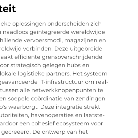
teit
tieke oplossingen onderscheiden zich
n naadloos geïntegreerde wereldwijde
hillende vervoersmodi, magazijnen en
ereldwijd verbinden. Deze uitgebreide
aakt efficiënte grensoverschrijdende
door strategisch gelegen hubs en
kale logistieke partners. Het systeem
eavanceerde IT-infrastructuur om real-
tussen alle netwerkknopenpunten te
en soepele coördinatie van zendingen
io's waarborgt. Deze integratie strekt
utoriteiten, havenoperaties en laatste-
waardoor een cohesief ecosysteem voor
 gecreëerd. De ontwerp van het