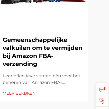
Gemeenschappelijke
valkuilen om te vermijden
Ho
bij Amazon FBA-
int
verzending
str
Leer effectieve strategieën voor het
Ver
beheren van Amazon FBA-
zeev
verzendkosten, het vermijden van
Leer
MEER BEKIJKEN
MEE
verborgen kosten en het
were
optimaliseren van inventarisbeheer.
ver
Ontdek hoe je kunt voldoen aan