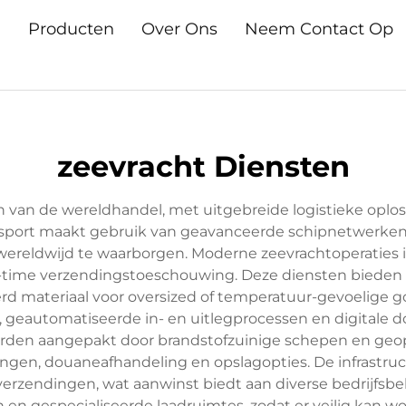
n
Producten
Over Ons
Neem Contact Op
zeevracht Diensten
van de wereldhandel, met uitgebreide logistieke oplos
ansport maakt gebruik van geavanceerde schipnetwerk
reldwijd te waarborgen. Moderne zeevrachtoperaties i
al-time verzendingstoeschouwing. Deze diensten bieden r
erd materiaal voor oversized of temperatuur-gevoelige 
eautomatiseerde in- en uitlegprocessen en digitale d
rden aangepakt door brandstofzuinige schepen en geop
gen, douaneafhandeling en opslagopties. De infrastruc
-verzendingen, wat aanwinst biedt aan diverse bedrijfsb
 en gespecialiseerde laadruimtes, zodat er veilig kan 