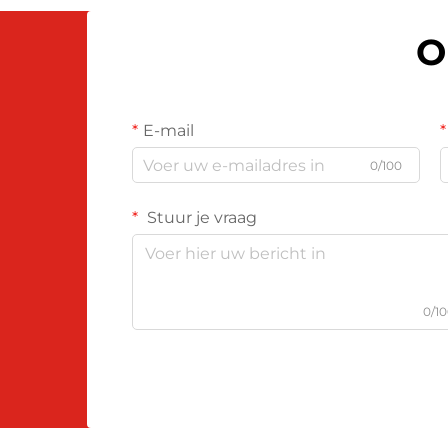
O
E-mail
0/100
Stuur je vraag
0/1