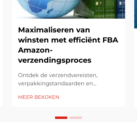
Maximaliseren van
winsten met efficiënt FBA
Amazon-
verzendingsproces
Ontdek de verzendvereisten,
verpakkingstandaarden en
strategieën voor kostenbeheersing
MEER BEKIJKEN
bij Amazon FBA. Leer hoe je voldoet
aan de richtlijnen, verzendmodellen
optimaliseert en kosten effectief
beheert.