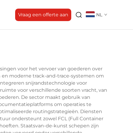
Vraag een offerte aan
NL
singen voor het vervoer van goederen over
en en moderne track-and-trace-systemen om
ntegreren snijrandstechnologie voor
uimte voor verschillende soorten vracht, van
goederen. De sector maakt gebruik van
ocumentatieplatforms om operaties te
timaliseerde routingstrategieën. Diensten
tuur ondersteunt zowel FCL (Full Container
ehoeften. Staatsvan-de-kunst schepen zijn
worden vervoerd onder verschillende