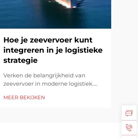
Hoe je zeevervoer kunt
Ho
integreren in je logistieke
ku
strategie
kos
Verken de belangrijkheid van
Ver
zeevervoer in moderne logistiek.
in d
Leer over zijn rol in de
spo
MEER BEKIJKEN
MEE
wereldhandel, kosten-efficiëntie
bran
vergeleken met luchtvracht, en
kos
belangrijke meetwaarden voor
verv
prestatie-evaluatie. Ontdek
ben
strategische benaderingen en
kos