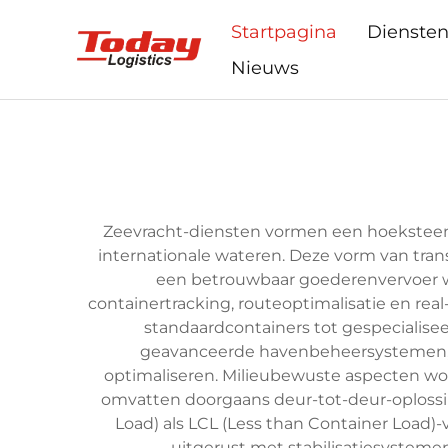
Startpagina
Dienste
Nieuws
Zeevracht-diensten vormen een hoeksteen 
internationale wateren. Deze vorm van tr
een betrouwbaar goederenvervoer we
containertracking, routeoptimalisatie en re
standaardcontainers tot gespecialise
geavanceerde havenbeheersystemen, g
optimaliseren. Milieubewuste aspecten wo
omvatten doorgaans deur-tot-deur-oplossin
Load) als LCL (Less than Container Load)
uitgerust met stabilisatiesystemen