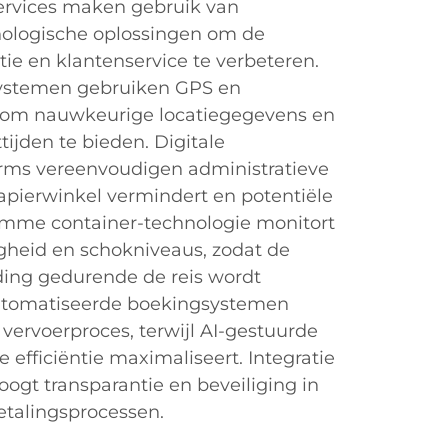
ervices maken gebruik van
ologische oplossingen om de
ntie en klantenservice te verbeteren.
systemen gebruiken GPS en
e om nauwkeurige locatiegegevens en
ijden te bieden. Digitale
rms vereenvoudigen administratieve
apierwinkel vermindert en potentiële
imme container-technologie monitort
gheid en schokniveaus, zodat de
ading gedurende de reis wordt
utomatiseerde boekingsystemen
vervoerproces, terwijl AI-gestuurde
e efficiëntie maximaliseert. Integratie
ogt transparantie en beveiliging in
talingsprocessen.