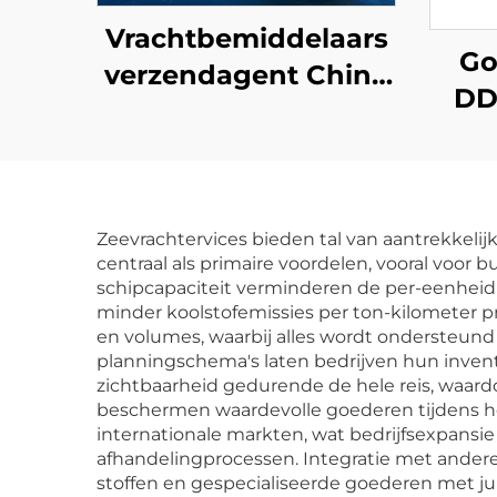
Vrachtbemiddelaars
Go
verzendagent China
DD
naar Canada VK
Chi
Duitsland Italië met
Ned
goedkope
Duit
verzendtarieven
Zeevrachtervices bieden tal van aantrekkelijke
Po
kosten
centraal als primaire voordelen, vooral voor
Exp
schipcapaciteit verminderen de per-eenheid t
minder koolstofemissies per ton-kilometer pr
en volumes, waarbij alles wordt ondersteund
planningschema's laten bedrijven hun inven
zichtbaarheid gedurende de hele reis, waard
beschermen waardevolle goederen tijdens he
internationale markten, wat bedrijfsexpans
afhandelingprocessen. Integratie met andere
stoffen en gespecialiseerde goederen met ju