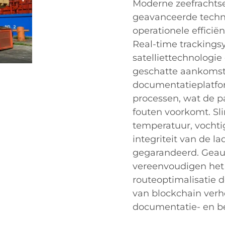
Moderne zeefrachts
geavanceerde techn
operationele efficië
Real-time tracking
satelliettechnologi
geschatte aankomstt
documentatieplatfo
processen, wat de p
fouten voorkomt. Sl
temperatuur, vochti
integriteit van de l
gegarandeerd. Gea
vereenvoudigen het 
routeoptimalisatie d
van blockchain verho
documentatie- en be