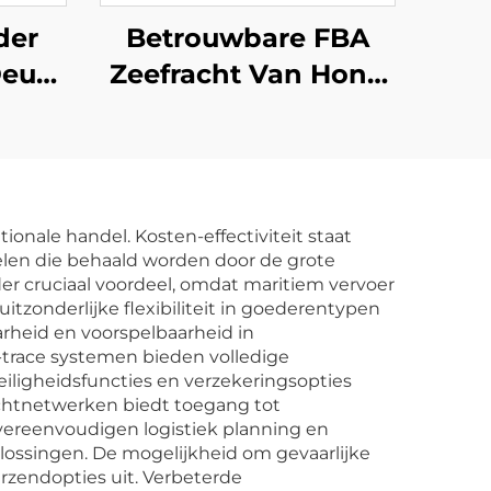
der
Betrouwbare FBA
Deur
Zeefracht Van Hong
Kong naar Zweden
ent
Europa USA Italië VK
erder
Australië Canada
Express
ionale handel. Kosten-effectiviteit staat
Douaneafhandeling
delen die behaald worden door de grote
der cruciaal voordeel, omdat maritiem vervoer
tzonderlijke flexibiliteit in goederentypen
rheid en voorspelbaarheid in
-trace systemen bieden volledige
iligheidsfuncties en verzekeringsopties
achtnetwerken biedt toegang tot
vereenvoudigen logistiek planning en
lossingen. De mogelijkheid om gevaarlijke
rzendopties uit. Verbeterde