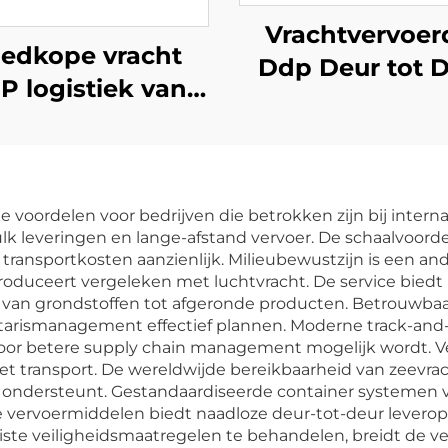
Vrachtvervoer
edkope vracht
Ddp Deur tot 
P logistiek van
Fcl Lcl
na naar het VK,
Scheepvaartag
erland, Spanje,
Zeevrachtvervo
sland, Frankrijk,
naar de VS
 voordelen voor bedrijven die betrokken zijn bij internat
rtugal UPS DHL
 bulk leveringen en lange-afstand vervoer. De schaalvoor
ress verzending
ransportkosten aanzienlijk. Milieubewustzijn is een an
oduceert vergeleken met luchtvracht. De service biedt ui
agent
 van grondstoffen tot afgeronde producten. Betrouwbaa
tarismanagement effectief plannen. Moderne track-and
oor betere supply chain management mogelijk wordt. Ve
t transport. De wereldwijde bereikbaarheid van zeevr
ie ondersteunt. Gestandaardiseerde container systemen 
 vervoermiddelen biedt naadloze deur-tot-deur leverop
iste veiligheidsmaatregelen te behandelen, breidt de ve