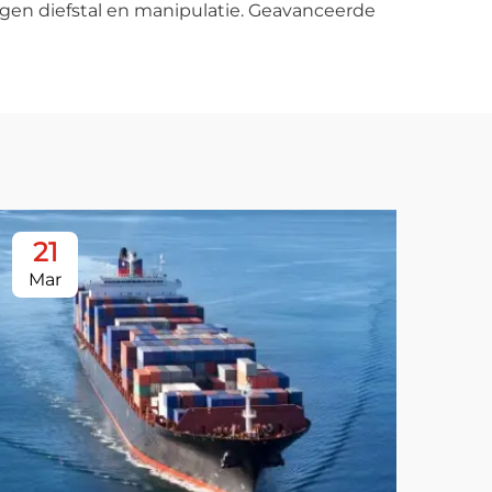
egen diefstal en manipulatie. Geavanceerde
21
2
Mar
Ma