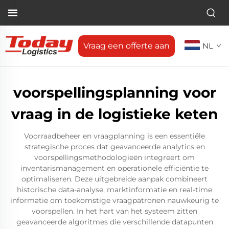
Vraag een offerte aan
NL
voorspellingsplanning voor
vraag in de logistieke keten
Voorraadbeheer en vraagplanning is een essentiële
strategische proces dat geavanceerde analytics en
voorspellingsmethodologieën integreert om
inventarismanagement en operationele efficiëntie te
optimaliseren. Deze uitgebreide aanpak combineert
historische data-analyse, marktinformatie en real-time
informatie om toekomstige vraagpatronen nauwkeurig te
voorspellen. In het hart van het systeem zitten
geavanceerde algoritmes die verschillende datapunten