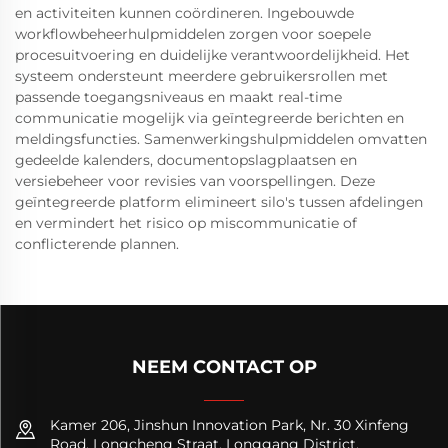
en activiteiten kunnen coördineren. Ingebouwde
workflowbeheerhulpmiddelen zorgen voor soepele
procesuitvoering en duidelijke verantwoordelijkheid. Het
systeem ondersteunt meerdere gebruikersrollen met
passende toegangsniveaus en maakt real-time
communicatie mogelijk via geïntegreerde berichten en
meldingsfuncties. Samenwerkingshulpmiddelen omvatten
gedeelde kalenders, documentopslagplaatsen en
versiebeheer voor revisies van voorspellingen. Deze
geïntegreerde platform elimineert silo's tussen afdelingen
en vermindert het risico op miscommunicatie of
conflicterende plannen.
NEEM CONTACT OP
Kamer 206, Jinshun Innovation Park, Nr. 30 Xinfeng
Road, Longcheng Straat, Longgang District,