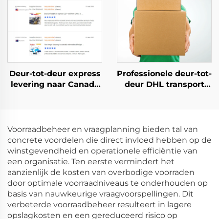
van China naar USA
Deur-tot-deur express
Professionele deur-tot-
levering naar Canada
deur DHL transport
DHL UPS TNT FedEx
DDP internationale
express FBA
dropshipping
verzendagent vracht
logistiekservices
van China naar
vrachtbemiddelaar
Voorraadbeheer en vraagplanning bieden tal van
Canada DDP
verzendagent
concrete voordelen die direct invloed hebben op de
winstgevendheid en operationele efficiëntie van
een organisatie. Ten eerste vermindert het
aanzienlijk de kosten van overbodige voorraden
door optimale voorraadniveaus te onderhouden op
basis van nauwkeurige vraagvoorspellingen. Dit
verbeterde voorraadbeheer resulteert in lagere
opslagkosten en een gereduceerd risico op