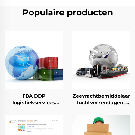
Populaire producten
FBA DDP
Zeevrachtbemiddelaar
logistiekservices
luchtverzendagent
zeevracht lucht DHL
China naar VK deur-
FedEx express
tot-deur bezorging
verzendagent
DHL FedEx
vrachtbemiddelaar
logistiekservices