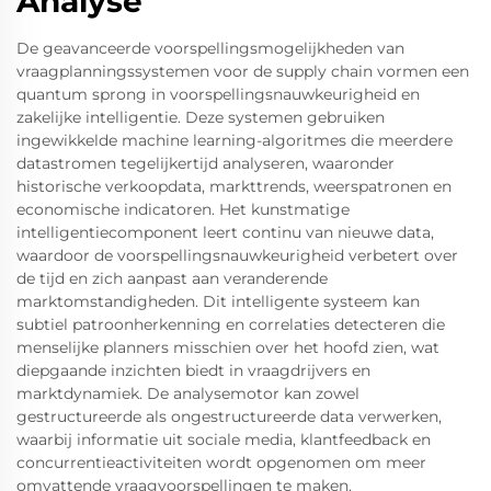
Analyse
De geavanceerde voorspellingsmogelijkheden van
vraagplanningssystemen voor de supply chain vormen een
quantum sprong in voorspellingsnauwkeurigheid en
zakelijke intelligentie. Deze systemen gebruiken
ingewikkelde machine learning-algoritmes die meerdere
datastromen tegelijkertijd analyseren, waaronder
historische verkoopdata, markttrends, weerspatronen en
economische indicatoren. Het kunstmatige
intelligentiecomponent leert continu van nieuwe data,
waardoor de voorspellingsnauwkeurigheid verbetert over
de tijd en zich aanpast aan veranderende
marktomstandigheden. Dit intelligente systeem kan
subtiel patroonherkenning en correlaties detecteren die
menselijke planners misschien over het hoofd zien, wat
diepgaande inzichten biedt in vraagdrijvers en
marktdynamiek. De analysemotor kan zowel
gestructureerde als ongestructureerde data verwerken,
waarbij informatie uit sociale media, klantfeedback en
concurrentieactiviteiten wordt opgenomen om meer
omvattende vraagvoorspellingen te maken.