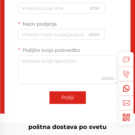
0/100
Naziv podjetja
0/200
Pošljite svojo poizvedbo
0/1000
Pošlji
poštna dostava po svetu