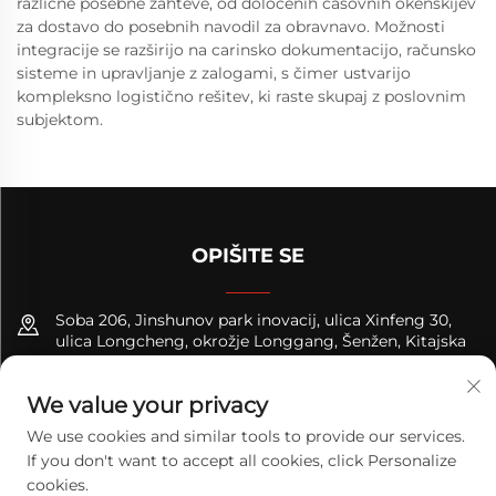
različne posebne zahteve, od določenih časovnih okenskijev
za dostavo do posebnih navodil za obravnavo. Možnosti
integracije se razširijo na carinsko dokumentacijo, računsko
sisteme in upravljanje z zalogami, s čimer ustvarijo
kompleksno logistično rešitev, ki raste skupaj z poslovnim
subjektom.
OPIŠITE SE
Soba 206, Jinshunov park inovacij, ulica Xinfeng 30,
ulica Longcheng, okrožje Longgang, Šenžen, Kitajska
+8618122089570
We value your privacy
[email protected]
We use cookies and similar tools to provide our services.
If you don't want to accept all cookies, click Personalize
cookies.