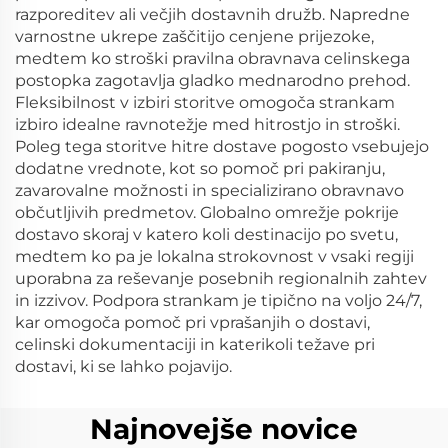
razporeditev ali večjih dostavnih družb. Napredne
varnostne ukrepe zaščitijo cenjene prijezoke,
medtem ko stroški pravilna obravnava celinskega
postopka zagotavlja gladko mednarodno prehod.
Fleksibilnost v izbiri storitve omogoča strankam
izbiro idealne ravnotežje med hitrostjo in stroški.
Poleg tega storitve hitre dostave pogosto vsebujejo
dodatne vrednote, kot so pomoč pri pakiranju,
zavarovalne možnosti in specializirano obravnavo
občutljivih predmetov. Globalno omrežje pokrije
dostavo skoraj v katero koli destinacijo po svetu,
medtem ko pa je lokalna strokovnost v vsaki regiji
uporabna za reševanje posebnih regionalnih zahtev
in izzivov. Podpora strankam je tipično na voljo 24/7,
kar omogoča pomoč pri vprašanjih o dostavi,
celinski dokumentaciji in katerikoli težave pri
dostavi, ki se lahko pojavijo.
Najnovejše novice