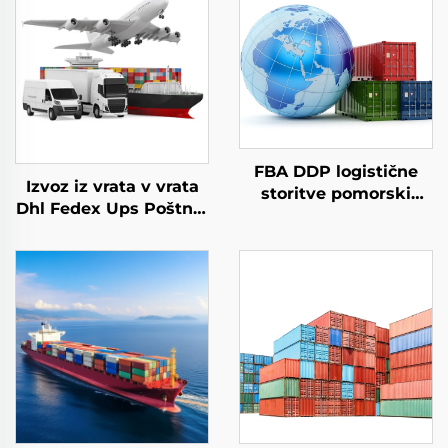
FBA DDP logistične
Izvoz iz vrata v vrata
storitve pomorski
Dhl Fedex Ups Poštnik
tovar zračno DHL
za hitri prevoz
FedEx express poštna
Kitajska v Evropo
agencija povsemirni
Poštnik teretnega
pošilnik iz Kitajske v
prometa
ZDA