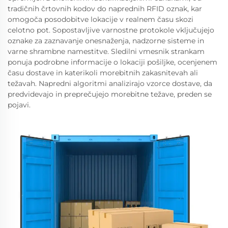
tradičnih črtovnih kodov do naprednih RFID oznak, kar
omogoča posodobitve lokacije v realnem času skozi
celotno pot. Sopostavljive varnostne protokole vključujejo
oznake za zaznavanje onesnaženja, nadzorne sisteme in
varne shrambne namestitve. Sledilni vmesnik strankam
ponuja podrobne informacije o lokaciji pošiljke, ocenjenem
času dostave in katerikoli morebitnih zakasnitevah ali
težavah. Napredni algoritmi analizirajo vzorce dostave, da
predvidevajo in preprečujejo morebitne težave, preden se
pojavi.