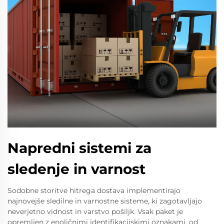
Napredni sistemi za
sledenje in varnost
Sodobne storitve hitrega dostava implementirajo
najnovejše sledilne in varnostne sisteme, ki zagotavljajo
neverjetno vidnost in varstvo pošiljk. Vsak paket je
opremljen z enoličnimi identifikacijskimi oznakami, od