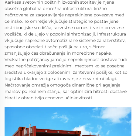
Karkasa svetovnih poštnih izvoznih storitev je njena
obsežna globalna omrežna infrastruktura, križno
načrtovana za zagotavljanje neprekinjene povezave med
celinsko. To omrežje vključuje strategično postavljene
distribucijske središča, razvrstne namestitve in prevozne
vozlišče, ki delujejo v popolni sinhronizaciji. Infrastruktura
vključuje napredne avtomatizirane sisteme za razvrstitev,
sposobne obdelati tisoče pošiljk na uro, s čimer
zmanjšujejo čas obračunanja in morebitne napake.
Večkratne poti冗ancy jamčijo neprekinjenost dostave tudi
med nepričakovanimi prekinimi, medtem ko se posebna
sredstva ukvarjajo z določenimi zahtevami pošiljke, kot so
logistika hladne verige ali ravnanje z nevarnimi blagi.
Načrtovanje omrežja omogoča dinamične prilagajanja
marsov po realnem stanju, kar optimizira hitrosti dostave
hkrati z ohranitvijo cenovne učinkovitosti.