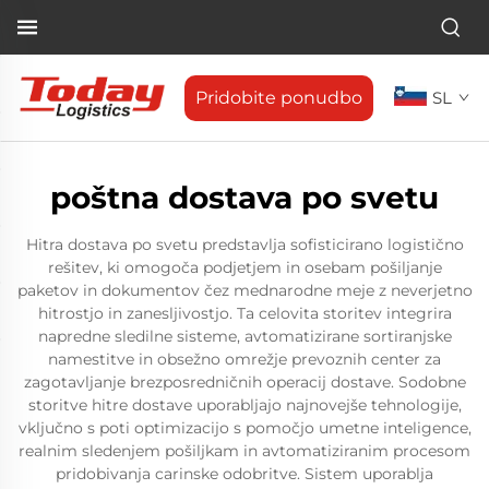
Pridobite ponudbo
SL
poštna dostava po svetu
Hitra dostava po svetu predstavlja sofisticirano logistično
rešitev, ki omogoča podjetjem in osebam pošiljanje
paketov in dokumentov čez mednarodne meje z neverjetno
hitrostjo in zanesljivostjo. Ta celovita storitev integrira
napredne sledilne sisteme, avtomatizirane sortiranjske
namestitve in obsežno omrežje prevoznih center za
zagotavljanje brezposredničnih operacij dostave. Sodobne
storitve hitre dostave uporabljajo najnovejše tehnologije,
vključno s poti optimizacijo s pomočjo umetne inteligence,
realnim sledenjem pošiljkam in avtomatiziranim procesom
pridobivanja carinske odobritve. Sistem uporablja