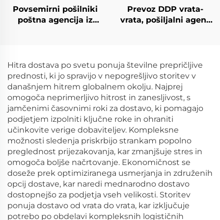
Povsemirni pošilniki
Prevoz DDP vrata-
poštna agencija iz
vrata, pošiljalni agent
Kitajske v Kanado,
za prevoz FCL/LCL,
Združeno kraljestvo,
pomorski prevoznik v
Nemčijo, Italijo z
SAD
poceni tarifami za
Hitra dostava po svetu ponuja številne prepričljive
pošiljanje stroški
prednosti, ki jo spravijo v nepogrešljivo storitev v
današnjem hitrem globalnem okolju. Najprej
omogoča neprimerljivo hitrost in zanesljivost, s
jamčenimi časovnimi roki za dostavo, ki pomagajo
podjetjem izpolniti ključne roke in ohraniti
učinkovite verige dobaviteljev. Kompleksne
možnosti sledenja priskrbijo strankam popolno
preglednost prijezakovanja, kar zmanjšuje stres in
omogoča boljše načrtovanje. Ekonomičnost se
doseže prek optimiziranega usmerjanja in združenih
opcij dostave, kar naredi mednarodno dostavo
dostopnejšo za podjetja vseh velikosti. Storitev
ponuja dostavo od vrata do vrata, kar izključuje
potrebo po obdelavi kompleksnih logističnih