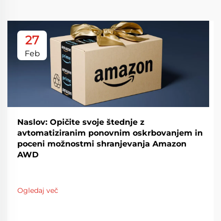
27
Feb
Naslov: Opičite svoje štednje z
avtomatiziranim ponovnim oskrbovanjem in
poceni možnostmi shranjevanja Amazon
AWD
Ogledaj več