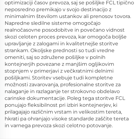
optimizaciji časov prevoza, saj se pošiljke FCL tipično
neposredno premikajo v svojo destinacijo z
minimalnim številom ustankov ali prenosov tovora.
Napredne sledilne sisteme omogočajo
realnočasovne posodobitve in povečano vidnost
skozi celoten proces prevoza, kar omogoča boljše
upravljanje z zalogami in kvalitetnejše storitve
strankam. Okoljske prednosti so tudi vredne
omeniti, saj so združene pošiljke v polnih
kontejnerjih povezane z manjšim ogljikovim
stopnjem v primerjavi z večkratnimi delnimi
pošiljkami. Storitev vsebuje tudi kompletne
možnosti zavarovanja, profesionalne storitve za
nalaganje in razlaganje ter strokovno obdelavo
carinske dokumentacije. Poleg tega storitve FCL
ponujajo fleksibilnost pri izbiri kontejnerjev, ki
prilagajajo različnim vrstam in velikostim tereta,
hkrati pa ohranjajo visoke standarde zaščite tereta
in varnega prevoza skozi celotno potovanje.