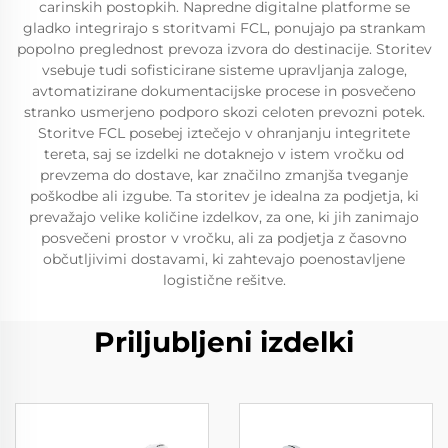
carinskih postopkih. Napredne digitalne platforme se
gladko integrirajo s storitvami FCL, ponujajo pa strankam
popolno preglednost prevoza izvora do destinacije. Storitev
vsebuje tudi sofisticirane sisteme upravljanja zaloge,
avtomatizirane dokumentacijske procese in posvečeno
stranko usmerjeno podporo skozi celoten prevozni potek.
Storitve FCL posebej iztečejo v ohranjanju integritete
tereta, saj se izdelki ne dotaknejo v istem vročku od
prevzema do dostave, kar značilno zmanjša tveganje
poškodbe ali izgube. Ta storitev je idealna za podjetja, ki
prevažajo velike količine izdelkov, za one, ki jih zanimajo
posvečeni prostor v vročku, ali za podjetja z časovno
občutljivimi dostavami, ki zahtevajo poenostavljene
logistične rešitve.
Priljubljeni izdelki