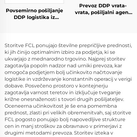
Prevoz DDP vrata-
Povsemirno pošiljanje
vrata, pošiljalni agent
DDP logistika iz
za prevoz FCL/LCL,
Kitajske v Združeno
pomorski prevoznik v
kraljestvo, Nizozemijo,
SAD
Španijo, Nemčijo,
Francijo, Portugalsko,
Storitve FCL ponujajo številne prepričljive prednosti,
poštna agencija UPS
ki jih činijo optimalnim izbiro za podjetja, ki se
DHL Express
ukvarjajo z mednarodno trgovino. Najprej storitev
zagotavlja popoln nadzor nad urniki prevoza, kar
omogoča podjetjem bolj učinkovito načrtovanje
logistike in vzdrževanje konstantnih operacij v verigi
dobave. Posvečeno prostoro v kontejnerju
zagotavlja varnost teretov in izključuje tveganje
križne onesnaženosti s tovori drugih pošiljateljev.
Oceneerna učinkovitost je še ena pomembna
prednost, zlasti pri velikih obremenitvah, saj storitve
FCL pogosto ponujajo bolj napovedljive strukture
cen in manj stroškov za obravnavo v primerjavi z
drugimi metodami prevoza. Storitev izteka v