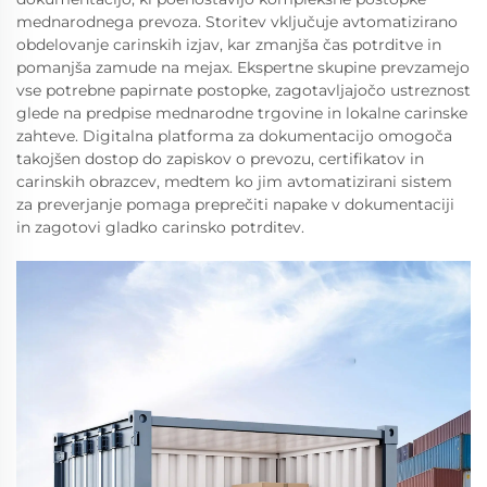
mednarodnega prevoza. Storitev vključuje avtomatizirano
obdelovanje carinskih izjav, kar zmanjša čas potrditve in
pomanjša zamude na mejaх. Ekspertne skupine prevzamejo
vse potrebne papirnate postopke, zagotavljajočo ustreznost
glede na predpise mednarodne trgovine in lokalne carinske
zahteve. Digitalna platforma za dokumentacijo omogoča
takojšen dostop do zapiskov o prevozu, certifikatov in
carinskih obrazcev, medtem ko jim avtomatizirani sistem
za preverjanje pomaga preprečiti napake v dokumentaciji
in zagotovi gladko carinsko potrditev.