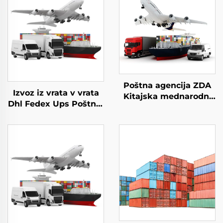
Poštna agencija ZDA
Izvoz iz vrata v vrata
Kitajska mednarodni
Dhl Fedex Ups Poštnik
povsemirni pošilnik
za hitri prevoz
stroški DDP express iz
Kitajska v Evropo
Kitajske v ZDA
Poštnik teretnega
prometa