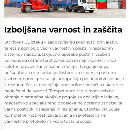
Izboljšana varnost in zaščita
Storitve FCL izteku v zagotavljanju prednosti pri varstvu
tereta s pomocjo večih varnostnih plasti in naprednih
sistemov nadzora. Izključno uporaba poštnih vsebins
pomeni, da ostane teret zaključen in neprikosovan skozi
celoten prevoz, kar značilno zmanjša tveganje kraja,
poškodbe ali manipulacije. Sistemi za sledenje poštnim
vsebinam prve generacije omogočajo posodobitve lokacije
v realnem času in takojšnje opozorilne sporočila o katerikoli
neobičajni dejavnosti. Temperaturo regulirane vsebine
ohranjajo natančne okoljske pogoje za občutljive izdelke,
medtem ko specializirano obdelovalno opremo zagotavlja
varna postopki nalaganja in razlaganja. Storitev vključuje
kompletne možnosti zavarovanja in profesionalne
varnostne protokole na vsaki točki prevoza.