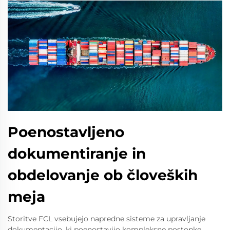
Poenostavljeno
dokumentiranje in
obdelovanje ob človeških
meja
Storitve FCL vsebujejo napredne sisteme za upravljanje
dokumentacijo, ki poenostavijo kompleksne postopke