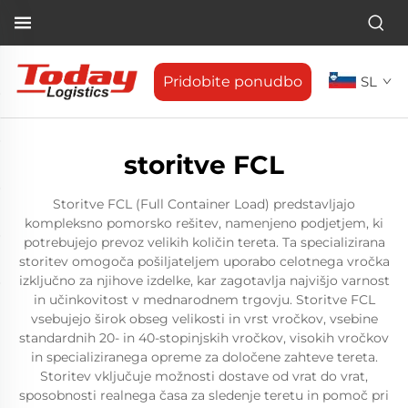
Pridobite ponudbo
SL
storitve FCL
Storitve FCL (Full Container Load) predstavljajo
kompleksno pomorsko rešitev, namenjeno podjetjem, ki
potrebujejo prevoz velikih količin tereta. Ta specializirana
storitev omogoča pošiljateljem uporabo celotnega vročka
izključno za njihove izdelke, kar zagotavlja najvišjo varnost
in učinkovitost v mednarodnem trgovju. Storitve FCL
vsebujejo širok obseg velikosti in vrst vročkov, vsebine
standardnih 20- in 40-stopinjskih vročkov, visokih vročkov
in specializiranega opreme za določene zahteve tereta.
Storitev vključuje možnosti dostave od vrat do vrat,
sposobnosti realnega časa za sledenje teretu in pomoč pri