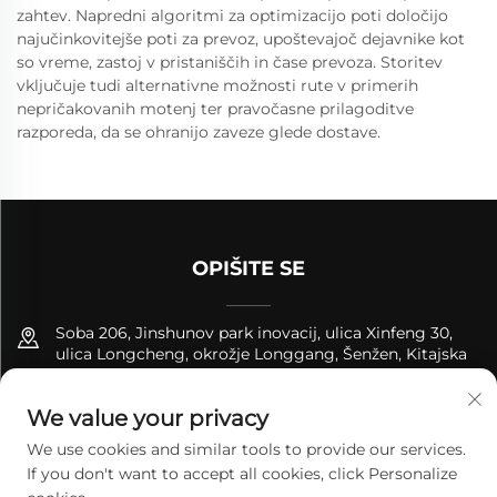
zahtev. Napredni algoritmi za optimizacijo poti določijo
najučinkovitejše poti za prevoz, upoštevajoč dejavnike kot
so vreme, zastoj v pristaniščih in čase prevoza. Storitev
vključuje tudi alternativne možnosti rute v primerih
nepričakovanih motenj ter pravočasne prilagoditve
razporeda, da se ohranijo zaveze glede dostave.
OPIŠITE SE
Soba 206, Jinshunov park inovacij, ulica Xinfeng 30,
ulica Longcheng, okrožje Longgang, Šenžen, Kitajska
+8618122089570
We value your privacy
[email protected]
We use cookies and similar tools to provide our services.
If you don't want to accept all cookies, click Personalize