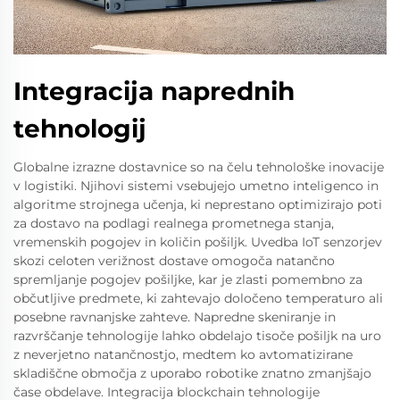
Integracija naprednih
tehnologij
Globalne izrazne dostavnice so na čelu tehnološke inovacije
v logistiki. Njihovi sistemi vsebujejo umetno inteligenco in
algoritme strojnega učenja, ki neprestano optimizirajo poti
za dostavo na podlagi realnega prometnega stanja,
vremenskih pogojev in količin pošiljk. Uvedba IoT senzorjev
skozi celoten verižnost dostave omogoča natančno
spremljanje pogojev pošiljke, kar je zlasti pomembno za
občutljive predmete, ki zahtevajo določeno temperaturo ali
posebne ravnanjske zahteve. Napredne skeniranje in
razvrščanje tehnologije lahko obdelajo tisoče pošiljk na uro
z neverjetno natančnostjo, medtem ko avtomatizirane
skladiščne območja z uporabo robotike znatno zmanjšajo
čase obdelave. Integracija blockchain tehnologije