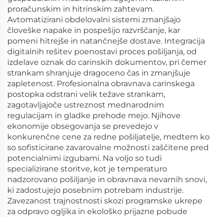
proračunskim in hitrinskim zahtevam.
Avtomatizirani obdelovalni sistemi zmanjšajo
človeške napake in pospešijo razvrščanje, kar
pomeni hitrejše in natančnejše dostave. Integracija
digitalnih rešitev poenostavi proces pošiljanja, od
izdelave oznak do carinskih dokumentov, pri čemer
strankam shranjuje dragoceno čas in zmanjšuje
zapletenost. Profesionalna obravnava carinskega
postopka odstrani velik težave strankam,
zagotavljajoče ustreznost mednarodnim
regulacijam in gladke prehode mejo. Njihove
ekonomije obsegovanja se prevedejo v
konkurenčne cene za redne pošiljatelje, medtem ko
so sofisticirane zavarovalne možnosti zaščitene pred
potencialnimi izgubami. Na voljo so tudi
specializirane storitve, kot je temperaturo
nadzorovano pošiljanje in obravnava nevarnih snovi,
ki zadostujejo posebnim potrebam industrije.
Zavezanost trajnostnosti skozi programske ukrepe
za odpravo ogljika in ekološko prijazne pobude