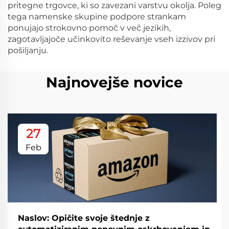
pritegne trgovce, ki so zavezani varstvu okolja. Poleg
tega namenske skupine podpore strankam
ponujajo strokovno pomoč v več jezikih,
zagotavljajoče učinkovito reševanje vseh izzivov pri
pošiljanju.
Najnovejše novice
27
Feb
Naslov: Opičite svoje štednje z