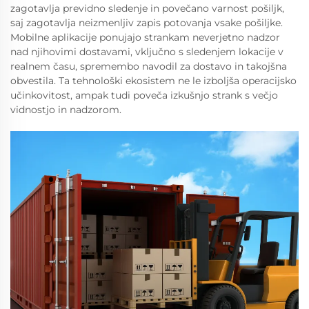
zagotavlja previdno sledenje in povečano varnost pošiljk,
saj zagotavlja neizmenljiv zapis potovanja vsake pošiljke.
Mobilne aplikacije ponujajo strankam neverjetno nadzor
nad njihovimi dostavami, vključno s sledenjem lokacije v
realnem času, spremembo navodil za dostavo in takojšna
obvestila. Ta tehnološki ekosistem ne le izboljša operacijsko
učinkovitost, ampak tudi poveča izkušnjo strank s večjo
vidnostjo in nadzorom.