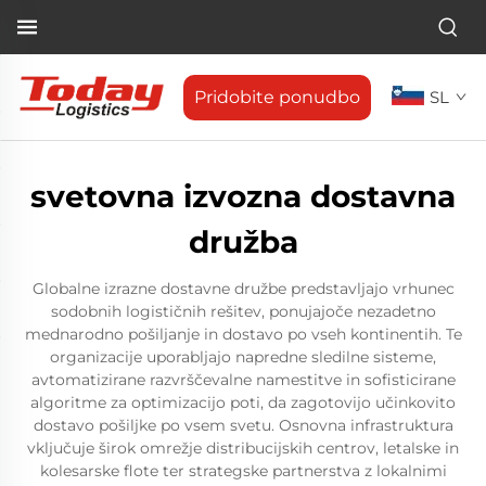
Pridobite ponudbo
SL
svetovna izvozna dostavna
družba
Globalne izrazne dostavne družbe predstavljajo vrhunec
sodobnih logističnih rešitev, ponujajoče nezadetno
mednarodno pošiljanje in dostavo po vseh kontinentih. Te
organizacije uporabljajo napredne sledilne sisteme,
avtomatizirane razvrščevalne namestitve in sofisticirane
algoritme za optimizacijo poti, da zagotovijo učinkovito
dostavo pošiljke po vsem svetu. Osnovna infrastruktura
vključuje širok omrežje distribucijskih centrov, letalske in
kolesarske flote ter strategske partnerstva z lokalnimi