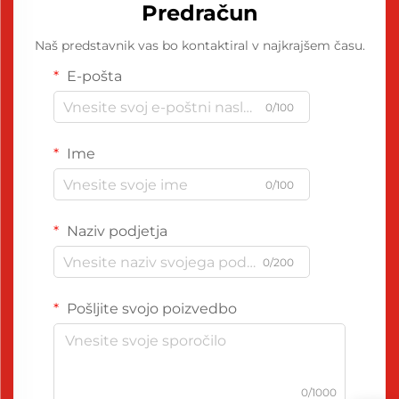
Predračun
Naš predstavnik vas bo kontaktiral v najkrajšem času.
E-pošta
0/100
Ime
0/100
Naziv podjetja
0/200
Pošljite svojo poizvedbo
0/1000