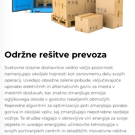
Održne rešitve prevoza
Svetovne izrazne dostavnice vedno večjo pozornost
namenjujejo okoljski trajnosti kot osnovnemu delu svojih
operacij. Uvedejo obsežne zelene pobude, vključevajoče
uporabo električnih in alternativnih goriv za mesta v
mestnih dostavah, kar znatno zmanjšuje emisije
ogljikovega oksida v gostoto naseljenih območjih.
Napredne algoritmi za optimizacijo poti zmanjšajo porabo
goriva in okoljski vpliv, saj zmanjšujejo nepotrebne razdalje
vožnje. Te družbe vlagajo v obnovljive viri energije za svoje
objekte in uvedejo energijsko učinkovite tehnologije v
svojih sortiranjskih centrih in skladiščih. Inovativne rešitve