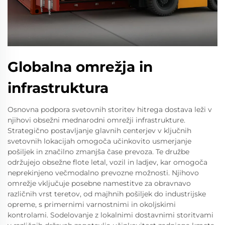
Globalna omrežja in
infrastruktura
Osnovna podpora svetovnih storitev hitrega dostava leži v
njihovi obsežni mednarodni omrežji infrastrukture.
Strategično postavljanje glavnih centerjev v ključnih
svetovnih lokacijah omogoča učinkovito usmerjanje
pošiljek in značilno zmanjša čase prevoza. Te družbe
održujejo obsežne flote letal, vozil in ladjev, kar omogoča
neprekinjeno večmodalno prevozne možnosti. Njihovo
omrežje vključuje posebne namestitve za obravnavo
različnih vrst teretov, od majhnih pošiljek do industrijske
opreme, s primernimi varnostnimi in okoljskimi
kontrolami. Sodelovanje z lokalnimi dostavnimi storitvami