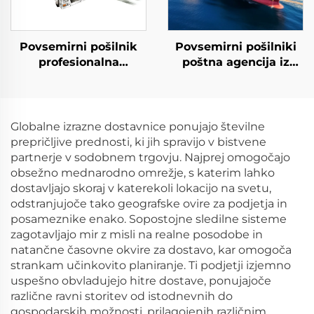
Povsemirni pošilnik
Povsemirni pošilniki
profesionalna
poštna agencija iz
prevozna agencija od
Kitajske v Kanado,
vrata do vratarja
Združeno kraljestvo,
pomorsko-zračno
Nemčijo, Italijo z
pošiljanje tovora v
poceni tarifami za
Globalne izrazne dostavnice ponujajo številne
Evropo ZDA DDP
pošiljanje stroški
prepričljive prednosti, ki jih spravijo v bistvene
partnerje v sodobnem trgovju. Najprej omogočajo
obsežno mednarodno omrežje, s katerim lahko
dostavljajo skoraj v katerekoli lokacijo na svetu,
odstranjujoče tako geografske ovire za podjetja in
posameznike enako. Sopostojne sledilne sisteme
zagotavljajo mir z misli na realne posodobe in
natančne časovne okvire za dostavo, kar omogoča
strankam učinkovito planiranje. Ti podjetji izjemno
uspešno obvladujejo hitre dostave, ponujajoče
različne ravni storitev od istodnevnih do
gospodarskih možnosti, prilagojenih različnim