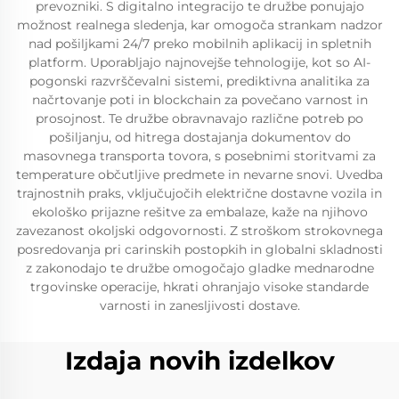
prevozniki. S digitalno integracijo te družbe ponujajo
možnost realnega sledenja, kar omogoča strankam nadzor
nad pošiljkami 24/7 preko mobilnih aplikacij in spletnih
platform. Uporabljajo najnovejše tehnologije, kot so AI-
pogonski razvrščevalni sistemi, prediktivna analitika za
načrtovanje poti in blockchain za povečano varnost in
prosojnost. Te družbe obravnavajo različne potreb po
pošiljanju, od hitrega dostajanja dokumentov do
masovnega transporta tovora, s posebnimi storitvami za
temperature občutljive predmete in nevarne snovi. Uvedba
trajnostnih praks, vključujočih električne dostavne vozila in
ekološko prijazne rešitve za embalaze, kaže na njihovo
zavezanost okoljski odgovornosti. Z stroškom strokovnega
posredovanja pri carinskih postopkih in globalni skladnosti
z zakonodajo te družbe omogočajo gladke mednarodne
trgovinske operacije, hkrati ohranjajo visoke standarde
varnosti in zanesljivosti dostave.
Izdaja novih izdelkov