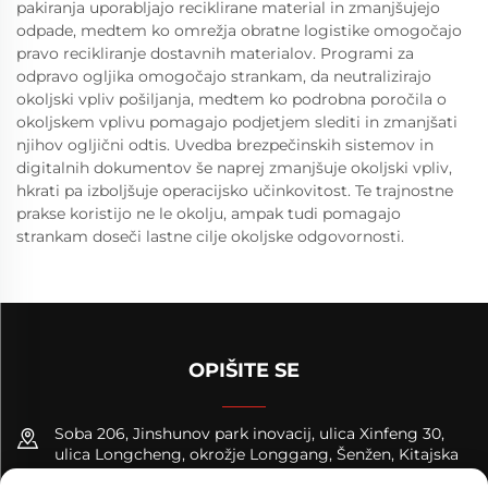
pakiranja uporabljajo reciklirane material in zmanjšujejo
odpade, medtem ko omrežja obratne logistike omogočajo
pravo recikliranje dostavnih materialov. Programi za
odpravo ogljika omogočajo strankam, da neutralizirajo
okoljski vpliv pošiljanja, medtem ko podrobna poročila o
okoljskem vplivu pomagajo podjetjem slediti in zmanjšati
njihov ogljični odtis. Uvedba brezpečinskih sistemov in
digitalnih dokumentov še naprej zmanjšuje okoljski vpliv,
hkrati pa izboljšuje operacijsko učinkovitost. Te trajnostne
prakse koristijo ne le okolju, ampak tudi pomagajo
strankam doseči lastne cilje okoljske odgovornosti.
OPIŠITE SE
Soba 206, Jinshunov park inovacij, ulica Xinfeng 30,
ulica Longcheng, okrožje Longgang, Šenžen, Kitajska