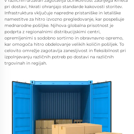
v različnih državah zagotavlja učinkovitost zadnjega kmeta
pri dostavi, hkrati ohranjajo standarde kakovosti storitev.
Infrastruktura vključuje napredne pristaniške in letališke
namestitve za hitro izvozno pregledovanje, kar pospešuje
mednarodne pošiljke. Njihova globalna prisotnost je
podprta z regionalnimi distribucijskimi centri,
opremljenimi s sodobno sortirno in obravnavno opremo,
kar omogoča hitro obdelovanje velikih količin pošiljek. To
celovito omrežje zagotavlja zanesljivost in fleksibilnost pri
izpolnjevanju različnih potreb po dostavi na različnih
trgovinah in regijah.