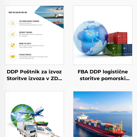
DDP Poštnik za izvoz
FBA DDP logistične
Storitve izvoza v ZDA
storitve pomorski
Zračni teret v
tovar zračno DHL
Združeno kraljestvo
FedEx express poštna
Dhl Express Izvoz iz
agencija povsemirni
vrata v vrata
pošilnik iz Kitajske v
ZDA