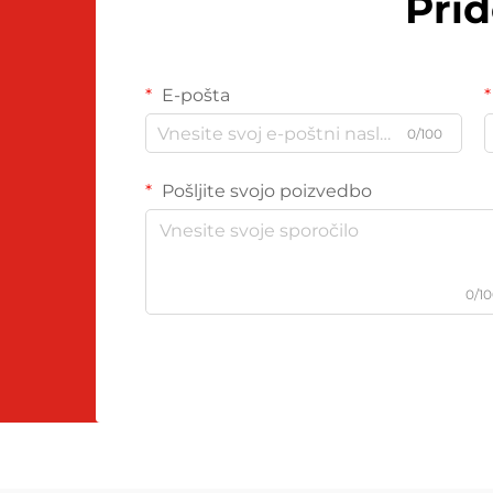
Pri
E-pošta
0/100
Pošljite svojo poizvedbo
0/1