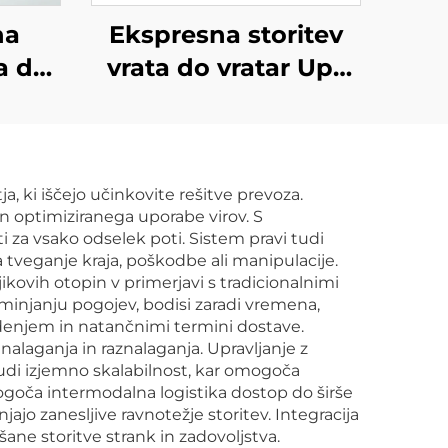
na
Ekspresna storitev
a do
vrata do vratar Ups
L
Dhl Tnt Fedex Pošta
DP
Prevoznik iz Kitajske
o
v ZDA, Kanado
ja, ki iščejo učinkovite rešitve prevoza.
g
 optimiziranega uporabe virov. S
itve
i za vsako odselek poti. Sistem pravi tudi
 tveganje kraja, poškodbe ali manipulacije.
lnik
ikovih otopin v primerjavi s tradicionalnimi
ija
njanju pogojev, bodisi zaradi vremena,
edenjem in natančnimi termini dostave.
alaganja in raznalaganja. Upravljanje z
udi izjemno skalabilnost, kar omogoča
omogoča intermodalna logistika dostop do širše
jajo zanesljive ravnotežje storitev. Integracija
šane storitve strank in zadovoljstva.