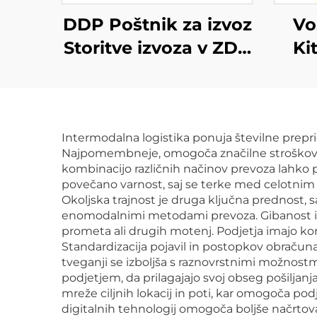
DDP Poštnik za izvoz
Vo
Storitve izvoza v ZDA
Ki
Zračni teret v
po
Združeno kraljestvo
pro
Dhl Express Izvoz iz
iz
Intermodalna logistika ponuja številne prepričlj
vrata v vrata
kra
Najpomembneje, omogoča značilne stroškovne 
Poš
kombinacijo različnih načinov prevoza lahko p
povečano varnost, saj se terke med celotnim p
Okoljska trajnost je druga ključna prednost, s
enomodalnimi metodami prevoza. Gibanost in
prometa ali drugih motenj. Podjetja imajo kor
Standardizacija pojavil in postopkov obračuna
tveganji se izboljša s raznovrstnimi možnost
podjetjem, da prilagajajo svoj obseg pošiljanj
mreže ciljnih lokacij in poti, kar omogoča podje
digitalnih tehnologij omogoča boljše načrtovanj