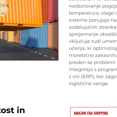
nadzorovanje pogojev
temperaturo, vlago 
sisteme ponujajo na
sodelujočim stranka
sprejemanje obvešče
vključuje tudi umetn
učenja, ki optimizir
morebitne zakasnitve
preden se problemi p
integrirajo s progr
z viri (ERP), kar zag
logistične verige.
ost in