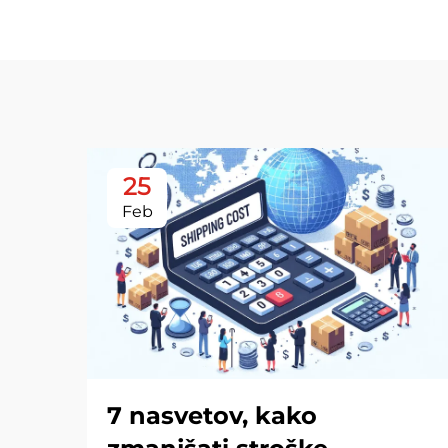
25
Feb
7 nasvetov, kako