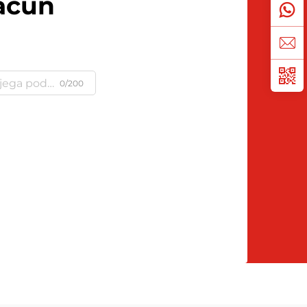
ačun
0/200