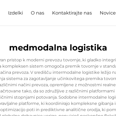
e
Izdelki
O nas
Kontaktirajte nas
Novice
medmodalna logistika
iran pristop k moderni prevozu tovornje, ki gladko integr
Ta kompleksen sistem omogoča premik tovornje v stand
a prevoza. V središču intermodalne logistike ležijo na
nja sistema za zagotavljanje učinkovitega premika tovor
azličnimi načini prevoza, opremljene z možnostmi realneg
ačrtovane tako, da so združljive z različnimi platformami
ičnimi stopnjami potovanja. Sodobne intermodalne logis
avljalne platforme, ki koordinirajo kompleksne gibanja 
optimizacijo poti in prediktivne analitične orodja, ki p
ral globalne dobavnice verige, ponujajoč neskončno fleksib