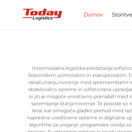
Domov
Storitv
Intermodalna logistika predstavlja sofistic
železniškim, pomorskim in zrakoplovskim. 
obračunanju tovornje med spremembami način
obdelovalno opreme in sofisticirana upravlja
ki jih je mogoče enostavno prenašati med r
spremljanje stanja tovornje. Te posode so n
letal, kar omogoča gladko prehod med razl
napredne ureditvene sisteme in digitalne upr
algoritme za urejanje, programske orodja za 
prekine. Ta integriran pristop je revolucioni