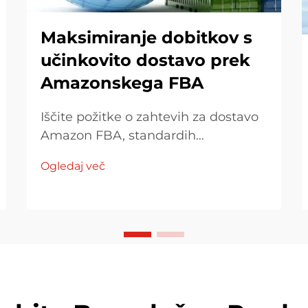
Maksimiranje dobitkov s
učinkovito dostavo prek
Amazonskega FBA
Iščite požitke o zahtevih za dostavo
Amazon FBA, standardih
embalovanja in strategijah za
Ogledaj več
nadzor stroškov. Najdite, kako se
prilagoditi predpisom, optimizirati
modele dostave in učinkovito
upravljati z dajatkmi.