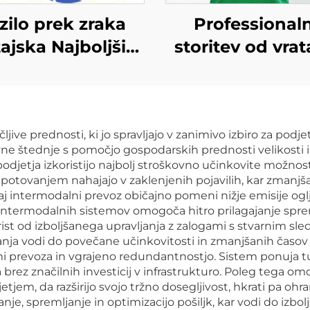
zilo prek zraka
Professional
tajska Najboljši
storitev od vrat
štnik teretnega
vratarja DH
meta Najcenejši
transport D
voz v Združeno
mednarodn
ive prednosti, ki jo spravljajo v zanimivo izbiro za podjet
ljestvo Nemčija
dropshippin
štednje s pomočjo gospodarskih prednosti velikosti in
tnik za izvoz iz
logistične stor
odjetja izkoristijo najbolj stroškovno učinkovite možnost
otovanjem nahajajo v zaklenjenih pojavilih, kar zmanjša
vrata v vrata
povsemirni poši
aj intermodalni prevoz običajno pomeni nižje emisije oglj
poštna agenc
termodalnih sistemov omogoča hitro prilagajanje spremi
ist od izboljšanega upravljanja z zalogami s stvarnim sl
nja vodi do povečane učinkovitosti in zmanjšanih časov n
mi prevoza in vgrajeno redundantnostjo. Sistem ponuja t
a brez značilnih investicij v infrastrukturo. Poleg tega 
tjem, da razširijo svojo tržno dosegljivost, hkrati pa ohran
e, spremljanje in optimizacijo pošiljk, kar vodi do izbolj