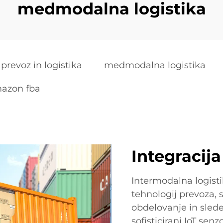
medmodalna logistika
 prevoz in logistika
medmodalna logistika
mazon fba
Integracij
Intermodalna logisti
tehnologij prevoza, s
obdelovanje in slede
sofisticirani IoT sen