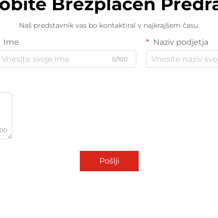
dobite Brezplačen Predr
Naš predstavnik vas bo kontaktiral v najkrajšem času.
Ime
Naziv podjetja
0/100
000
Pošlji