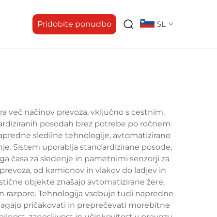
Pridobite ponudbo
SL
ira več načinov prevoza, vključno s cestnim,
ardiziranih posodah brez potrebe po ročnem
predne sledilne tehnologije, avtomatizirano
nje. Sistem uporablja standardizirane posode,
a časa za sledenje in pametnimi senzorji za
 prevoza, od kamionov in vlakov do ladjev in
tične objekte znašajo avtomatizirane žere,
in razpore. Tehnologija vsebuje tudi napredne
omagajo pričakovati in preprečevati morebitne
ilnost, zanesljivost in učinkovitost v prevozu