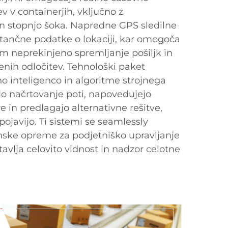
 v containerjih, vključno z
in stopnjo šoka. Napredne GPS sledilne
tančne podatke o lokaciji, kar omogoča
m neprekinjeno spremljanje pošiljk in
nih odločitev. Tehnološki paket
o inteligenco in algoritme strojnega
ajo načrtovanje poti, napovedujejo
 in predlagajo alternativne rešitve,
ojavijo. Ti sistemi se seamlessly
amske opreme za podjetniško upravljanje
otavlja celovito vidnost in nadzor celotne