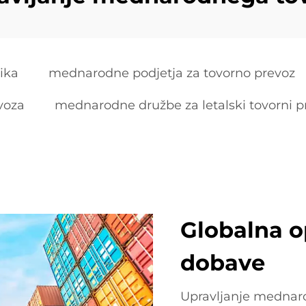
ika
mednarodne podjetja za tovorno prevoz
voza
mednarodne družbe za letalski tovorni p
Globalna o
dobave
Upravljanje mednaro