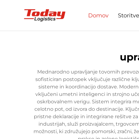
Domov
Storitv
upr
Mednarodno upravljanje tovornih prevozo
sofisticiran postopek vključuje različne k
sisteme in koordinacijo dostave. Modern
vključeni umetni inteligenci in strojno uč
oskrbovalnem verigu. Sistem integrira mo
celotno pot, od izvora do destinacije. Klj
pristne deklaracije in integrirane rešitve 
industrijah, služi proizvajalcem, trgov
možnosti, ki združujejo pomorski, zračni, že
prakse in zelene logistič