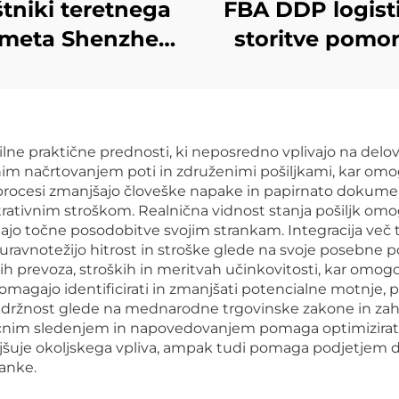
tniki teretnega
FBA DDP logist
meta Shenzhen
storitve pomor
ess Izvoz iz vrata
tovar zračno 
rata Dhl Express
FedEx expre
ajska v ZDA 5 - 7
poštna agenc
ne praktične prednosti, ki neposredno vplivajo na delova
 Globalni kupci
povsemirni poši
nim načrtovanjem poti in združenimi pošiljkami, kar omo
iz Kitajske v 
rocesi zmanjšajo človeške napake in papirnato dokument
tivnim stroškom. Realnična vidnost stanja pošiljk omog
ljajo točne posodobitve svojim strankam. Integracija več 
 uravnotežijo hitrost in stroške glede na svoje posebne p
ih prevoza, stroških in meritvah učinkovitosti, kar omo
pomagajo identificirati in zmanjšati potencialne motnje, 
pridržnost glede na mednarodne trgovinske zakone in zah
očnim sledenjem in napovedovanjem pomaga optimizirati r
jšuje okoljskega vpliva, ampak tudi pomaga podjetjem d
ranke.