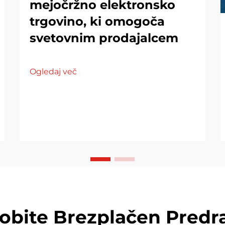
mejočržno elektronsko
trgovino, ki omogoča
svetovnim prodajalcem
Ogledaj več
dobite Brezplačen Predr