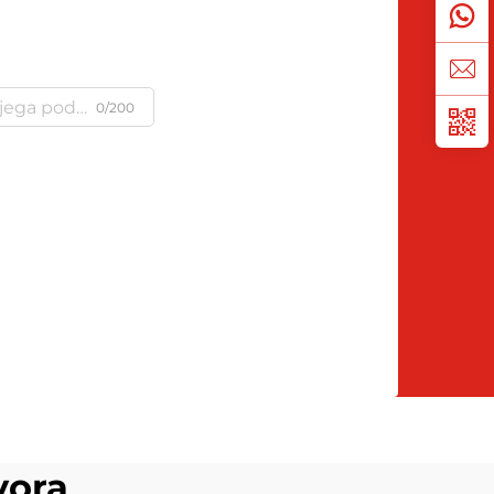
0/200
vora