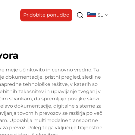
Pridobite ponudbo
SL
vora
ne meje učinkovito in cenovno vredno. Ta
je dokumentacije, pristni pregled, sledilne
apredne tehnološke rešitve, v katerih so
ebitnih zakasnitev in upravljanje tveganj v
im strankam, da spremljajo pošiljke skozi
bdelavo dokumentacije, digitalne sisteme za
vljanja tovornih prevozov se razširja po več
ijam. Uporablja multimodalne transportne
ev za prevoz. Poleg tega vključuje trajnostne
 operacijsko učinkovitost.