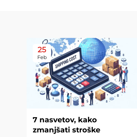
25
Feb
7 nasvetov, kako
zmanjšati stroške