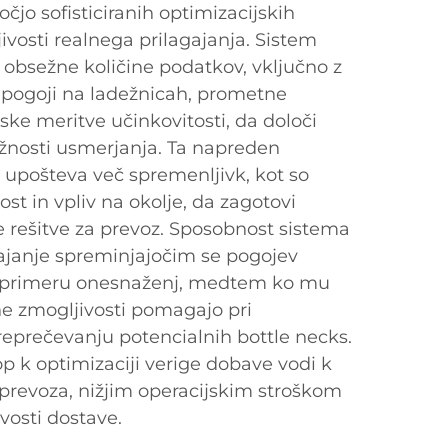
čjo sofisticiranih optimizacijskih
ivosti realnega prilagajanja. Sistem
 obsežne količine podatkov, vključno z
 pogoji na ladežnicah, prometne
nske meritve učinkovitosti, da določi
žnosti usmerjanja. Ta napreden
 upošteva več spremenljivk, kot so
vost in vpliv na okolje, da zagotovi
e rešitve za prevoz. Sposobnost sistema
ajanje spreminjajočim se pogojev
 v primeru onesnaženj, medtem ko mu
ne zmogljivosti pomagajo pri
eprečevanju potencialnih bottle necks.
p k optimizaciji verige dobave vodi k
revoza, nižjim operacijskim stroškom
ivosti dostave.