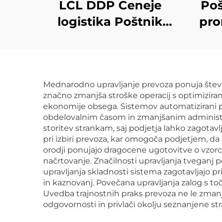
LCL DDP Ceneje
Poš
logistika Poštnik
pro
teretnega prometa
Expr
Stroški tovornega
v v
prevoza Storitev iz
Kit
Mednarodno upravljanje prevoza ponuja števil
Kitajske Šenžena v
dni
značno zmanjša stroške operacij s optimizira
Kanado
ekonomije obsega. Sistemov automatizirani p
obdelovalnim časom in zmanjšanim administra
storitev strankam, saj podjetja lahko zagotav
pri izbiri prevoza, kar omogoča podjetjem, da
orodji ponujajo dragocene ugotovitve o vzorc
načrtovanje. Značilnosti upravljanja tveganj 
upravljanja skladnosti sistema zagotavljajo 
in kaznovanj. Povečana upravljanja zalog s t
Uvedba trajnostnih praks prevoza ne le zman
odgovornosti in privlači okolju seznanjene st