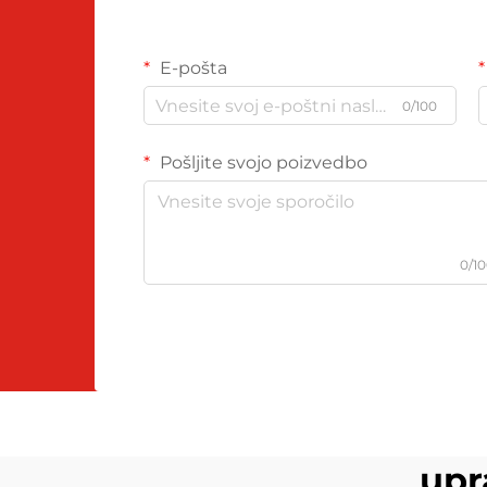
E-pošta
0/100
Pošljite svojo poizvedbo
0/1
upr