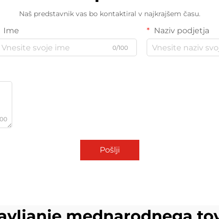
Naš predstavnik vas bo kontaktiral v najkrajšem času.
Ime
Naziv podjetja
0/100
000
Pošlji
avljanje mednarodnega to