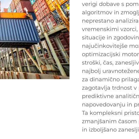
verigi dobave s pomo
algoritmov in zmoglj
neprestano analizira
vremenskimi vzorci,
situacije in zgodovi
najučinkovitejše mo
optimizacijski motor
stroški, čas, zaneslji
najbolj uravnotežen
za dinamično prilag
zagotavlja trdnost
prediktivne analitič
napovedovanju in pr
Ta kompleksni pristo
zmanjšanim časom p
in izboljšano zaneslj