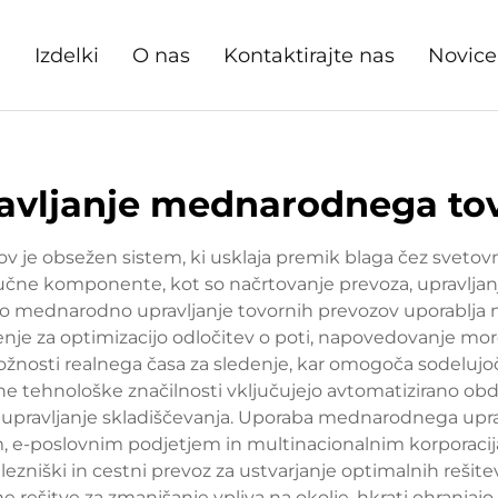
e
Izdelki
O nas
Kontaktirajte nas
Novice
avljanje mednarodnega to
v je obsežen sistem, ki usklaja premik blaga čez svetov
ljučne komponente, kot so načrtovanje prevoza, upravljan
o mednarodno upravljanje tovornih prevozov uporablja n
enje za optimizacijo odločitev o poti, napovedovanje mor
žnosti realnega časa za sledenje, kar omogoča sodelujoč
učne tehnološke značilnosti vključujejo avtomatizirano o
za upravljanje skladiščevanja. Uporaba mednarodnega upra
cem, e-poslovnim podjetjem in multinacionalnim korporac
lezniški in cestni prevoz za ustvarjanje optimalnih rešit
ne rešitve za zmanjšanje vpliva na okolje, hkrati ohranjajo