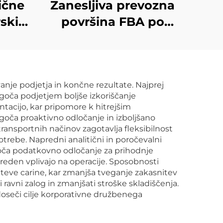
ične
Zanesljiva prevozna
ski
površina FBA po
DHL
morju iz Hong Konga
ss
v Švedsko Evropo
ija
ZDA Italijo Veliko
nje podjetja in končne rezultate. Najprej
lnik
Britanijo Avstralijo
goča podjetjem boljše izkoriščanje
ZDA
Kanado Hitra
acijo, kar pripomore k hitrejšim
oča proaktivno odločanje in izboljšano
carinska odobritev
transportnih načinov zagotavlja fleksibilnost
otrebe. Napredni analitični in poročevalni
goča podatkovno odločanje za prihodnje
preden vplivajo na operacije. Sposobnosti
teve carine, kar zmanjša tveganje zakasnitev
avni zalog in zmanjšati stroške skladiščenja.
oseči cilje korporativne družbenega