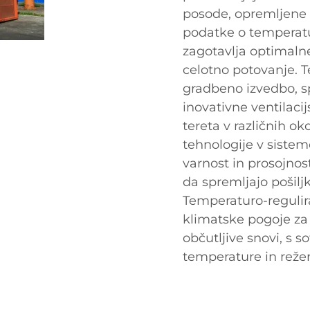
posode, opremljene z
podatke o temperaturi
zagotavlja optimalne
celotno potovanje. 
gradbeno izvedbo, sp
inovativne ventilacij
tereta v različnih ok
tehnologije v siste
varnost in prosojno
da spremljajo pošilj
Temperaturo-regulir
klimatske pogoje za
občutljive snovi, s s
temperature in režer