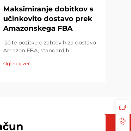
Maksimiranje dobitkov s
Ka
učinkovito dostavo prek
pr
Amazonskega FBA
str
Iščite požitke o zahtevih za dostavo
Amazon FBA, standardih
Ist
embalovanja in strategijah za
prev
Ogledaj več
nadzor stroškov. Najdite, kako se
Spre
Ogle
prilagoditi predpisom, optimizirati
glob
modele dostave in učinkovito
učin
upravljati z dajatkmi.
pre
izve
pris
opt
ačun