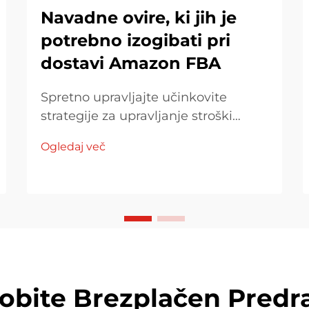
Navadne ovire, ki jih je
potrebno izogibati pri
dostavi Amazon FBA
Spretno upravljajte učinkovite
strategije za upravljanje stroški
plačila Amazon FBA, izogibajte se
Ogledaj več
skritim stroškom in optimizirajte
upravljanje zaloge. Odkrijte, kako se
prilagoditi pakiranjskim smernicam
Amazona in izberite prave globalne
partnerje za dostavo za potrebe
vaše podjetja.
dobite Brezplačen Predr