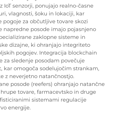
 IoT senzorji, ponujajo realno-časne
, vlagnosti, šoku in lokaciji, kar
 pogoje za občutljive tovare skozi
Te napredne posode imajo pojasnjeno
ecializirane zaklopne sisteme in
ske dizajne, ki ohranjajo integriteto
oljskih pogojev. Integracija blockchain
me za sledenje posodam povečuje
st, kar omogoča sodelujočim strankam,
ke z neverjetno natančnostjo.
ane posode (reefers) ohranjajo natančne
 hrupe tovare, farmacevtsko in druge
ofisticiranimi sistemami regulacije
vo energije.