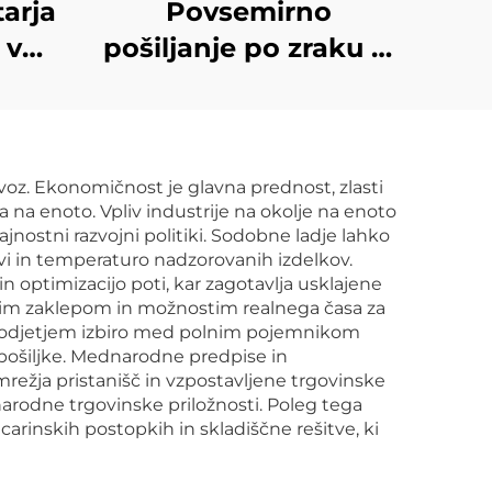
tarja
Povsemirno
 v
pošiljanje po zraku iz
UPS
Kitajske v ZDA
ress
Dropshipping ZDA
ncija
zračna pošta
voz. Ekonomičnost je glavna prednost, zlasti
o
 na enoto. Vpliv industrije na okolje na enoto
ajske
rajnostni razvojni politiki. Sodobne ladje lahko
ovi in temperaturo nadzorovanih izdelkov.
DP
 optimizacijo poti, kar zagotavlja usklajene
skim zaklepom in možnostim realnega časa za
 podjetjem izbiro med polnim pojemnikom
 pošiljke. Mednarodne predpise in
režja pristanišč in vzpostavljene trgovinske
narodne trgovinske priložnosti. Poleg tega
arinskih postopkih in skladiščne rešitve, ki