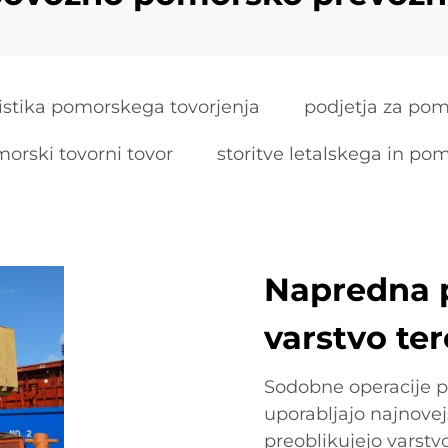
istika pomorskega tovorjenja
podjetja za pom
orski tovorni tovor
storitve letalskega in p
Napredna p
varstvo te
Sodobne operacije 
uporabljajo najnovej
preoblikujejo varstv