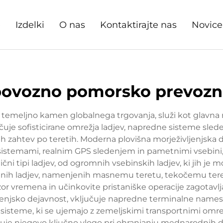
e
Izdelki
O nas
Kontaktirajte nas
Novice
ovozno pomorsko prevoz
ja temeljno kamen globalnega trgovanja, služi kot glav
čuje sofisticirane omrežja ladjev, napredne sisteme sleden
čnih zahtev po teretih. Moderna plovišna morježivljenjska 
i sistemami, realnim GPS sledenjem in pametnimi vsebini
zlični tipi ladjev, od ogromnih vsebinskih ladjev, ki jih 
iranih ladjev, namenjenih masnemu teretu, tekočemu tere
or vremena in učinkovite pristaniške operacije zagotavlj
vljenjsko dejavnost, vključuje napredne terminalne namest
 sisteme, ki se ujemajo z zemeljskimi transportnimi omre
je njegovo ključno vlogo pri ohranjanju mednarodnih dob