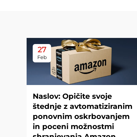
27
Feb
Naslov: Opičite svoje
štednje z avtomatiziranim
ponovnim oskrbovanjem
in poceni možnostmi
shranjevanja Amazon