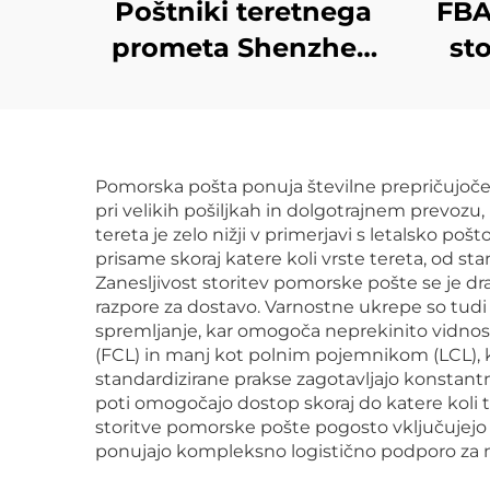
Poštniki teretnega
FBA
prometa Shenzhen
st
Express Izvoz iz vrata
to
v vrata Dhl Express
F
Kitajska v ZDA 5 - 7
po
Pomorska pošta ponuja številne prepričujoče 
dni Globalni kupci
pov
pri velikih pošiljkah in dolgotrajnem prevozu
iz
tereta je zelo nižji v primerjavi s letalsko poš
prisame skoraj katere koli vrste tereta, od s
Zanesljivost storitev pomorske pošte se je d
razpore za dostavo. Varnostne ukrepe so tudi
spremljanje, kar omogoča neprekinito vidno
(FCL) in manj kot polnim pojemnikom (LCL), k
standardizirane prakse zagotavljajo konstant
poti omogočajo dostop skoraj do katere koli t
storitve pomorske pošte pogosto vključujejo d
ponujajo kompleksno logistično podporo za 