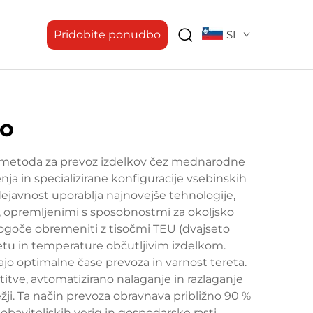
Pridobite ponudbo
SL
no
na metoda za prevoz izdelkov čez mednarodne
ja in specializirane konfiguracije vsebinskih
dejavnost uporablja najnovejše tehnologije,
, opremljenimi s sposobnostmi za okoljsko
je mogoče obremeniti z tisočmi TEU (dvajseto
tu in temperature občutljivim izdelkom.
ajo optimalne čase prevoza in varnost tereta.
itve, avtomatizirano nalaganje in razlaganje
žji. Ta način prevoza obravnava približno 90 %
aviteljskih verig in gospodarske rasti.