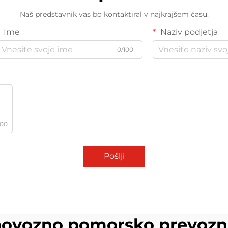
Naš predstavnik vas bo kontaktiral v najkrajšem času.
Ime
Naziv podjetja
0/100
000
Pošlji
ovozno pomorsko prevoz