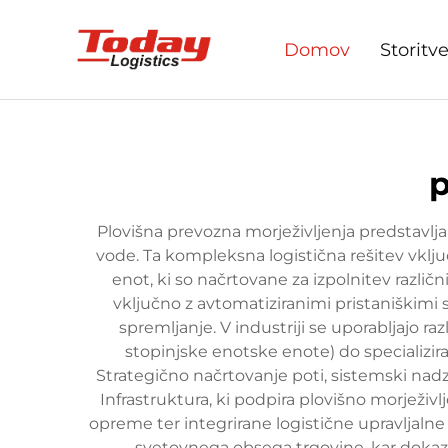
Domov
Storitv
p
Plovišna prevozna morježivljenja predstavl
vode. Ta kompleksna logistična rešitev vklju
enot, ki so načrtovane za izpolnitev razli
vključno z avtomatiziranimi pristaniškim
spremljanje. V industriji se uporabljajo ra
stopinjske enotske enote) do specializ
Strategično načrtovanje poti, sistemski nadz
Infrastruktura, ki podpira plovišno morježi
opreme ter integrirane logistične upravljalne
svetovnega obsega trgovine, kar dokazu