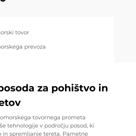
orski tovor
omorskega prevoza
osoda za pohištvo in
retov
pomorskega tovornega prometa
še tehnologije v področju posod, ki
o in spremljanje tereta. Pametne