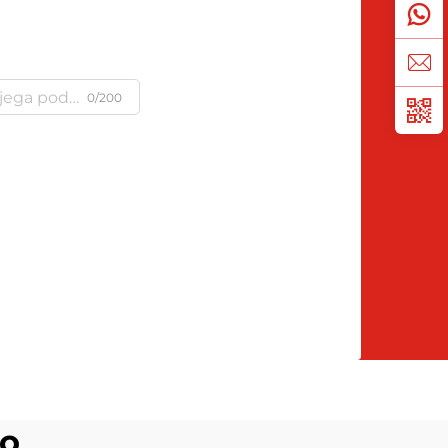
0/200
no