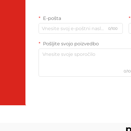
E-pošta
0/100
Pošljite svojo poizvedbo
0/1
p