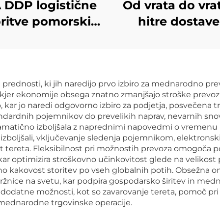
 DDP logistične
Od vrata do vra
oritve pomorski
hitre dostave
var zračno DHL
Kanado DHL 
edEx express
TNT FedEx exp
štna agencija
FBA poštna age
prednosti, ki jih naredijo prvo izbiro za mednarodno pre
semirni pošilnik
povsemirn
, kjer ekonomije obsega znatno zmanjšajo stroške prevoza
 Kitajske v ZDA
pošiljanje iz Kit
to, kar jo naredi odgovorno izbiro za podjetja, posvečena t
tandardnih pojemnikov do prevelikih naprav, nevarnih sn
v Kanado D
ramatično izboljšala z naprednimi napovedmi o vremenu in
 izboljšali, vključevanje sledenja pojemnikom, elektron
st tereta. Fleksibilnost pri možnostih prevoza omogoča
ar optimizira stroškovno učinkovitost glede na velikost
no kakovost storitev po vseh globalnih potih. Obsežna om
ržnice na svetu, kar podpira gospodarsko širitev in med
odatne možnosti, kot so zavarovanje tereta, pomoč pri c
mednarodne trgovinske operacije.