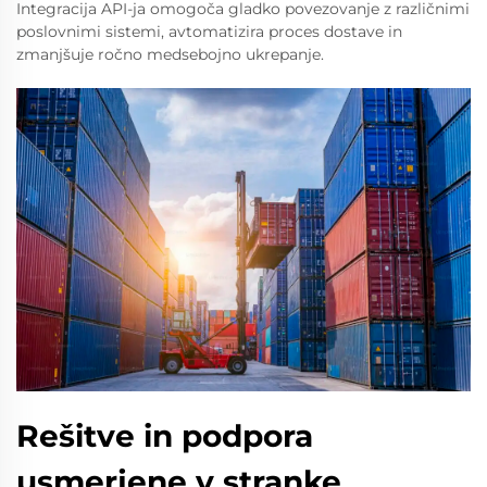
Integracija API-ja omogoča gladko povezovanje z različnimi
poslovnimi sistemi, avtomatizira proces dostave in
zmanjšuje ročno medsebojno ukrepanje.
Rešitve in podpora
usmerjene v stranke