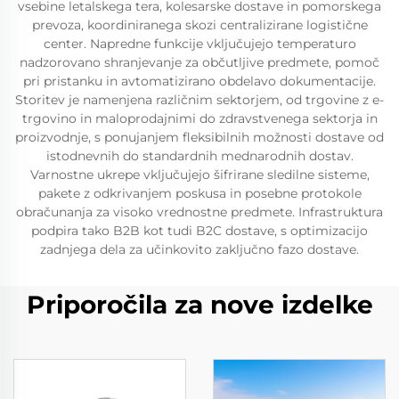
vsebine letalskega tera, kolesarske dostave in pomorskega
prevoza, koordiniranega skozi centralizirane logistične
center. Napredne funkcije vključujejo temperaturo
nadzorovano shranjevanje za občutljive predmete, pomoč
pri pristanku in avtomatizirano obdelavo dokumentacije.
Storitev je namenjena različnim sektorjem, od trgovine z e-
trgovino in maloprodajnimi do zdravstvenega sektorja in
proizvodnje, s ponujanjem fleksibilnih možnosti dostave od
istodnevnih do standardnih mednarodnih dostav.
Varnostne ukrepe vključujejo šifrirane sledilne sisteme,
pakete z odkrivanjem poskusa in posebne protokole
obračunanja za visoko vrednostne predmete. Infrastruktura
podpira tako B2B kot tudi B2C dostave, s optimizacijo
zadnjega dela za učinkovito zaključno fazo dostave.
Priporočila za nove izdelke