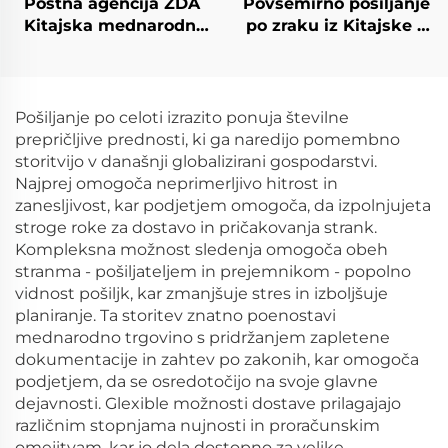
Poštna agencija ZDA
Povsemirno pošiljanje
Kitajska mednarodni
po zraku iz Kitajske v
povsemirni pošilnik
ZDA Dropshipping
stroški DDP express iz
ZDA zračna pošta
Kitajske v ZDA
Pošiljanje po celoti izrazito ponuja številne
prepričljive prednosti, ki ga naredijo pomembno
storitvijo v današnji globalizirani gospodarstvi.
Najprej omogoča neprimerljivo hitrost in
zanesljivost, kar podjetjem omogoča, da izpolnjujeta
stroge roke za dostavo in pričakovanja strank.
Kompleksna možnost sledenja omogoča obeh
stranma - pošiljateljem in prejemnikom - popolno
vidnost pošiljk, kar zmanjšuje stres in izboljšuje
planiranje. Ta storitev znatno poenostavi
mednarodno trgovino s pridržanjem zapletene
dokumentacije in zahtev po zakonih, kar omogoča
podjetjem, da se osredotočijo na svoje glavne
dejavnosti. Glexible možnosti dostave prilagajajo
različnim stopnjama nujnosti in proračunskim
omejitvam, kar jo dela dostopno za velike