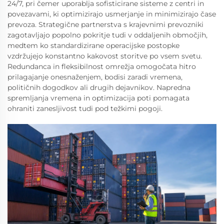
24/7, pri čemer uporablja sofisticirane sisteme z centri in
povezavami, ki optimizirajo usmerjanje in minimizirajo čase
prevoza. Strategične partnerstva s krajevnimi prevozniki
zagotavljajo popolno pokritje tudi v oddaljenih območjih,
medtem ko standardizirane operacijske postopke
vzdržujejo konstantno kakovost storitve po vsem svetu.
Redundanca in fleksibilnost omrežja omogočata hitro
prilagajanje onesnaženjem, bodisi zaradi vremena,
političnih dogodkov ali drugih dejavnikov. Napredna
spremljanja vremena in optimizacija poti pomagata
ohraniti zanesljivost tudi pod težkimi pogoji.