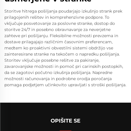
Storitve hitrega pošiljanja poudarjajo izkušnjo strank prek
prilagojenih rešitev in komprehenzivne podpore. To
vključuje posvetovanje za poslovne stranke, dostop do
storitve 24/7 in posebno obravnavanje za neverjetne
zahteve pri pošiljanju. Fleksibilne možnosti prevzema in
dostave prilagajajo različnim časovnim preferencam,
medtem ko proaktivni obvestilni sistemi obdržijo vse
zainteresirane stranke na tekočem o napredku pošiljanja.
Storitev vključuje posebne rešitve za pakiranje,
zavarovanjske možnosti in pomoč pri carinskih postopkih,
da se zagotovi počutno izkušnja pošiljanja. Napredne
možnosti računovanja in podrobne orodja poročanja
pomaga podjetjem učinkovito upravljati s stroški pošiljanja.
OPIŠITE SE