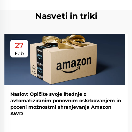
Nasveti in triki
27
Feb
Naslov: Opičite svoje štednje z
avtomatiziranim ponovnim oskrbovanjem in
poceni možnostmi shranjevanja Amazon
AWD