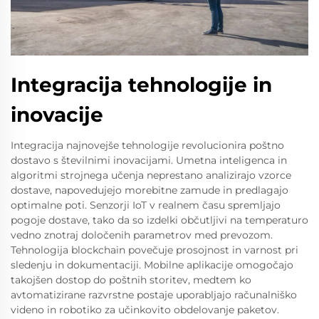
Integracija tehnologije in
inovacije
Integracija najnovejše tehnologije revolucionira poštno
dostavo s številnimi inovacijami. Umetna inteligenca in
algoritmi strojnega učenja neprestano analizirajo vzorce
dostave, napovedujejo morebitne zamude in predlagajo
optimalne poti. Senzorji IoT v realnem času spremljajo
pogoje dostave, tako da so izdelki občutljivi na temperaturo
vedno znotraj določenih parametrov med prevozom.
Tehnologija blockchain povečuje prosojnost in varnost pri
sledenju in dokumentaciji. Mobilne aplikacije omogočajo
takojšen dostop do poštnih storitev, medtem ko
avtomatizirane razvrstne postaje uporabljajo računalniško
videno in robotiko za učinkovito obdelovanje paketov.