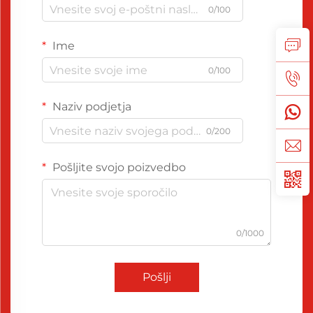
0/100
Ime
0/100
Naziv podjetja
0/200
Pošljite svojo poizvedbo
0/1000
Pošlji