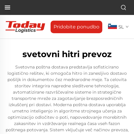
Pridobite ponudbo
SL
svetovni hitri prevoz
Svetovna poštna dostava predstavlja sofisticirano
logistično rešitev, ki omogoča hitro in zanesljivo dostavo
pošiljk in dokumentov čez mednarodne meje. Ta celovita
storitev integrira napredne sleditvene tehnologije,
avtomatizirane razvrščevalne sisteme in strategične
transportne mreže za zagotavljanje brezposredničnih
izkuščenj pri dostavi. Moderna poštna dostava uporablja
umetno inteligenjo in algoritme strojnega učenja za
optimizacijo odločitev o poti, napovedovanje morebitnih
zakasnitev in vzdrževanje realnega časa vseh fazon
poštnega potovanja. Sistem vključuje več načinov prevoza,