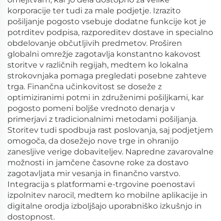
korporacije ter tudi za male podjetje. Izrazito
pošiljanje pogosto vsebuje dodatne funkcije kot je
potrditev podpisa, razporeditev dostave in specialno
obdelovanje občutljivih predmetov. Proširen
globalni omrežje zagotavlja konstantno kakovost
storitve v različnih regijah, medtem ko lokalna
strokovnjaka pomaga pregledati posebne zahteve
trga. Finančna učinkovitost se doseže z
optimiziranimi potmi in združenimi pošiljkami, kar
pogosto pomeni boljše vrednoto denarja v
primerjavi z tradicionalnimi metodami pošiljanja.
Storitev tudi spodbuja rast poslovanja, saj podjetjem
omogoča, da dosežejo nove trge in ohranijo
zanesljive verige dobaviteljev. Napredne zavarovalne
možnosti in jamčene časovne roke za dostavo
zagotavljata mir vesanja in finančno varstvo.
Integracija s platformami e-trgovine poenostavi
izpolnitev narocil, medtem ko mobilne aplikacije in
digitalne orodja izboljšajo uporabniško izkušnjo in
dostopnost.