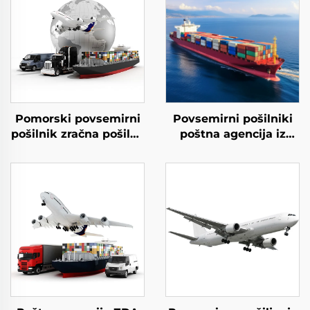
Pomorski povsemirni
Povsemirni pošilniki
pošilnik zračna pošilna
poštna agencija iz
agencija iz Kitajske v
Kitajske v Kanado,
Združeno kraljestvo od
Združeno kraljestvo,
vrata do vratarja
Nemčijo, Italijo z
dostava DHL FedEx
poceni tarifami za
logistične storitve
pošiljanje stroški