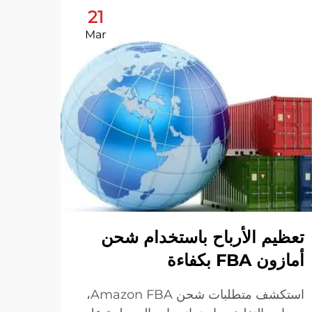
21
Mar
تعظيم الأرباح باستخدام شحن
كيفي
أمازون FBA بكفاءة
استر
استكشف متطلبات شحن Amazon FBA،
بك