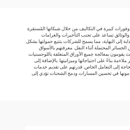
 خدمات
السويد أوروبا الولايات
يل الشحن
المتحدة إيطاليا المملكة
 كندا
المتحدة أستراليا كندا تعبئة
جمركية سريعة
ت وفورات كبيرة في التكاليف من خلال شبكاتها المُستقرة
 والوثائق تساعد على تجنب التأخيرات والغرامات
ية إلى النهاية، مما يسمح للشركات بتتبع حمولتها بشكل
الخسائر المحتملة أثناء النقل. معرفتهم بالأسواق
 يقومون بمعالجة جميع الأوراق المتعلقة باللوجستيات
ءمة بناءً على احتياجاتها وميزانيتها. بالإضافة إلى
حاجة إلى التعامل الخاص. قدرتهم على تقديم خدمات
قدمونها في تحسين المسارات ودمج الشحنات تؤدي إلى