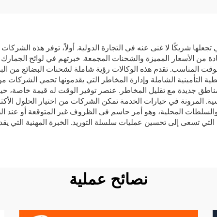
 المملكة المتحدة
TNT FedEx
م من الباب إلى الباب
الشحن FBA وك
DHL FedEx خدمات
البضائع من الصين إلى
لوجستية
DDP
تجعلها شريكًا لا غنى عنه في التجارة الدولية. أولاً، توفر هذه الشركا
ادة من الأسعار المميزة والشحنات المجمعة. خبرتهم في لوائح الجمارك
قت المناسب. تقدم هذه الوكالات رؤية شاملة لشحنات البضائع من البدا
طية التأمينية الشاملة وإدارة المخاطر التي يقدمونها تحمي الشركات من 
مناطق جديدة مع تقليل المخاطر. عنصر توفير الوقت له قيمة خاصة، حيث
ة. المرونة في خيارات الخدمة تمكن الشركات من اختيار الحلول الأكثر ملا
 والسلطات المحلية، وهو أمر حاسم في الظروف غير المتوقعة أو عند ال
لتي تسعى إلى تحسين عمليات سلسلة التوريد. الخبرة المهنية التي ي
نصائح عملية