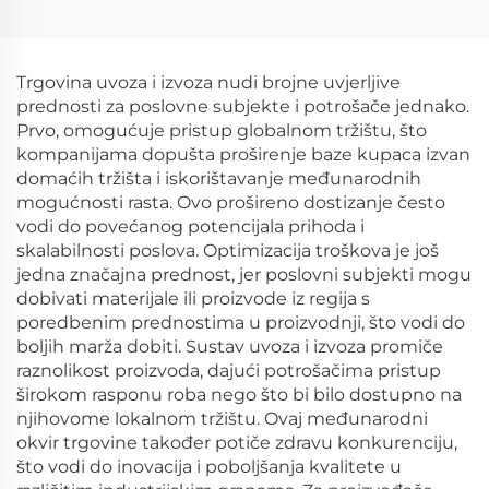
Ups Tnt Fedex express
u Švedsku, Europsku
Fba dostava agent
uniju, SAD, Italiju, UK,
prijevoz iz Kine u
Australiju, Kanadu s
Kanadu DDP
brzom carinskom
Trgovina uvoza i izvoza nudi brojne uvjerljive
proverom
prednosti za poslovne subjekte i potrošače jednako.
Prvo, omogućuje pristup globalnom tržištu, što
kompanijama dopušta proširenje baze kupaca izvan
domaćih tržišta i iskorištavanje međunarodnih
mogućnosti rasta. Ovo prošireno dostizanje često
vodi do povećanog potencijala prihoda i
skalabilnosti poslova. Optimizacija troškova je još
jedna značajna prednost, jer poslovni subjekti mogu
dobivati materijale ili proizvode iz regija s
poredbenim prednostima u proizvodnji, što vodi do
boljih marža dobiti. Sustav uvoza i izvoza promiče
raznolikost proizvoda, dajući potrošačima pristup
širokom rasponu roba nego što bi bilo dostupno na
njihovome lokalnom tržištu. Ovaj međunarodni
okvir trgovine također potiče zdravu konkurenciju,
što vodi do inovacija i poboljšanja kvalitete u