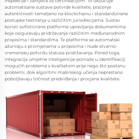
inspekcije i zahtjeva za certifikacijom. To uključuje
automatisane sustave potvrde kvalitete, praćenje
autentičnosti temeljeno na blockchainu i standardizirane
postupke testiranja u različitim jurisdikcijama. Sustav
koristi sofisticirane platforme upravljanja dokumentima
koje osiguravaju pridržavanje različitim međunarodnim
propisima i standardima. Te platforme se automatski
ažuriraju s promjenama u propisima i nude stvarno-
vremensku potvrdu statusa pridržavanja. Pored toga,
integracija umjetne inteligencije pomaže u identifikaciji
mogućih problema s kvalitetom prije nego što postanu
problemi, dok algoritmi mašinskog učenja neprestano
poboljšavaju točnost predviđanja i procjena kvalitete.