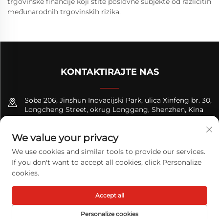
trgovinske financije koji štite poslovne subjekte od različitih
međunarodnih trgovinskih rizika.
KONTAKTIRAJTE NAS
Soba 206, Jinshun Inovacijski Park, ulica Xinfeng br. 30,
Longcheng Street, okrug Longgang, Shenzhen, Kina
+8618122089570
We value your privacy
[email protected]
We use cookies and similar tools to provide our services.
If you don't want to accept all cookies, click Personalize
cookies.
Autorska prava © 2025 TODAY LOGISTICS LTD. Sva prava
Accept all
pridržana.
Politika privatnosti
Personalize cookies