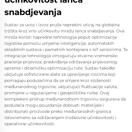
snabdjevanja
Sustav za uvoz i izvoz pruža neprekini uticaj na globalna
tržišta kroz vrlo učinkovitu mrežu lanca snabdjevanja. Ova
mreža koristi napredne tehnologije poput optimizacije
logistike pomoću umjetne inteligencije, automatskih
skladišnih sustava i pametnih kontejnera s IoT senzorima. Te
integracije tehnologija omogućuju stvarno-vremensko
praćenje prijevoza, predviđanje održavanja prijevoznog
opreme i dinamičku optimizaciju rute. Sustav također
uključuje sofisticirane alate za upravljanje rizicima koji
pomagaju poduzećima da se smjere kroz složenosti
međunarodnog trgovine, uključujući fluktuacije valuta,
promjene u regulacijama i geopolitičke rizike. Ovaj
kompleksni pristup međunarodnom trgovinu osigurava da
poduzeća mogu pouzdanije dobivati materijale i
distribuirati proizvode preko međunarodnih granica
istovremeno sa održavanjem troškovne učinkovitosti i
operativne učinkovitosti.