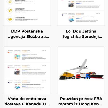
DDP Poštanska
Lcl Ddp Jeftina
agencija Služba za
logistika Sprednji
slanje u SAD
transportirani agent
Zrakoplovni prijevoz u
Troškovi za prijevoz
UK Dhl Express
usluge iz Kinije
Ponuda od vrata do
Shenzhen do Kanade
vrata
Vrata do vrata brza
Pouzdan prevoz FBA
dostava u Kanadu Dhl
morom iz Hong Konga