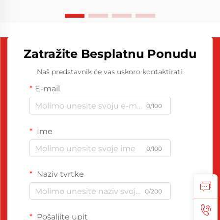
Zatražite Besplatnu Ponudu
Naš predstavnik će vas uskoro kontaktirati.
E-mail
0/100
Ime
0/100
Naziv tvrtke
0/200
Pošaljite upit