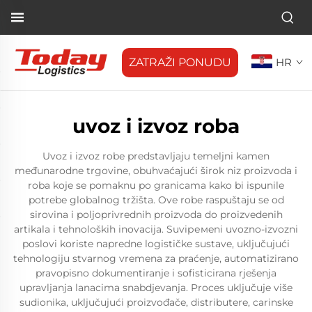
ZATRAŽI PONUDU
HR
uvoz i izvoz roba
Uvoz i izvoz robe predstavljaju temeljni kamen
međunarodne trgovine, obuhvaćajući širok niz proizvoda i
roba koje se pomaknu po granicama kako bi ispunile
potrebe globalnog tržišta. Ove robe raspuštaju se od
sirovina i poljoprivrednih proizvoda do proizvedenih
artikala i tehnoloških inovacija. Suviремeni uvozno-izvozni
poslovi koriste napredne logističke sustave, uključujući
tehnologiju stvarnog vremena za praćenje, automatizirano
pravopisno dokumentiranje i sofisticirana rješenja
upravljanja lanacima snabdjevanja. Proces uključuje više
sudionika, uključujući proizvođače, distributere, carinske