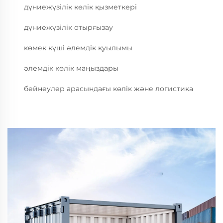
дүниежүзілік көлік қызметкері
дүниежүзілік отырғызау
көмек күші әлемдік қуылымы
әлемдік көлік маңыздары
бейнеулер арасындағы көлік және логистика