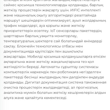
сәйкес қосымша технологияларды қолданады, барлық
жеткізу процестерін жақсарту үшін. ИIFIC интеллекті
және машиналық оқыту алгоритмдері реалтаймда
маршрут шешімдерін оптимизирует, ауыл жолдарының
трафик моделдері, ауа қорығы және жеткізу
приоритеттерін есептеу. IoT сенсорлары пакеттердің
шарттарын барлық уақытта мониторлау,
температуралық шектерге сай болатындай өнімдерді
сақтау. Блокчейн технологиясы отбасы мен
документацияда қауіпсіздік пен ашықтықты
жақсартады. Мобилді қосымша қолданушыларға өткізім
ақпаратына және жеткізу жаңалықтарына тез қол
жетімділігін береді. Автоматты сұрыптау системасы
компьютерлік көркемдік пен роботикаға негізделген
пакеттерді бесінші жылдамдық пен дәлдікпен өңдеуде
қолданады. Дигитал документация система таможенная
очистка процестерін жылдамдетеді, ал прогнозлық
аналитика мүмкін болатын жеткізу кешірмелерін алдын
алуға және қалайтуға көмектеседі.