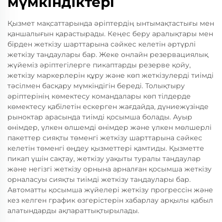
мүмкіндіктері
Қызмет мақсаттарында әріптердің ынтымақтастығы мен
қаншалығын қарастырады. Кеңес беру аралықтары мен
бірден жеткізу шарттарына сәйкес келетін әртүрлі
жеткізу таңдаулары бар. Жеке онлайн резервациялық
жүйеміз әріптегілерге пикаптарды резерве қойу,
жеткізу маркерлерін құру және көп жеткізулерді тиімді
тәсілмен басқару мүмкіндігін береді. Толықтыру
әріптерінің көмектесу командалары көп тілдерде
көмектесу қабілетін ескерген жағдайда, дүниежүзінде
рыноктар арасында тиімді қосымша болады. Ауыр
өнімдер, үлкен өлшемді өнімдер және үлкен мөлшерлі
пакеттер сияқты төменгі жеткізу шарттарына сәйкес
келетін төменгі өңдеу қызметтері қамтиды. Қызметте
пикап үшін сақтау, жеткізу уақыты туралы таңдаулар
және негізгі жеткізу орнына арналған қосымша жеткізу
орналасуы сияқты тиімді жеткізу таңдаулары бар.
Автоматты қосымша жүйелері жеткізу прогрессін және
кез келген график өзгерістерін хабарлау арқылы қабыл
алатындарды ақпараттықтырылады.