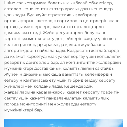
ішіне салыстырмаға болатын мыңбасай обьектілер,
автолар және континенттер арасындағы кешендер
қосылады. Бұл жүйе стратегиялық хабарлар
орталықтарын, шетелдік сортировка центрлерін және
ортақ қызметкерлерді қамтитын орталықтарды
қамтамасыз етеді. Жүйе ресурстарды бөлу және
тәртіпті қызмет көрсету деңгейлерін сақтау үшін кез
келген региондар арасында қадірлі жүк-баланс
алгоритмдерін пайдаланады. Кездесетін жағдайларда
да қызмет көрсетуді ұзақ уақыт қорғау үшін көпшіліктік
резервтік деңгейлер бар, ал контингенттік жолдардың
мүмкіндіктері доставканың қалыптылығын сақтайды.
Жүйенің дизайны қысқаша вакыттағы көлемдердің
өзгеруін қамтамасыз ету үшін гибрид емдеу көрсету
жүйелерімен қолданылады. Кешендердің
жағдайларына қарама-қарсы қызмет көрсету графигін
сақтау үшін қажетті пайдаланылатын қалыптылық
погода мониторингі мен жолдарды өзгерту
мүмкіндіктері бар.