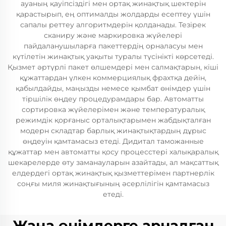
ауаның қауіпсіздігі мен ортақ жинақтық шектерін
қарастырып, ең оптималды жолдарды есептеу үшін
сапалы реттеу алгоритмдерін қолданады. Тезірек
сканиру және маркировка жүйелері
пайдаланушыларға пакеттердің орналасуы мен
күтілетін жинақтық уақыты туралы түсінікті көрсетеді.
Қызмет әртүрлі пакет өлшемдері мен салмақтарын, кіші
құжаттардан үлкен коммерциялық фрахтқа дейін,
қабылдайды, маңызды немесе қымбат өнімдер үшін
тіршілік өңдеу процедурамдары бар. Автоматты
сортировка жүйелерімен және температуралық
режимдік қорғаныс орталықтарымен жабдықталған
модерн складтар барлық жинақтықтардың дұрыс
өңдеуін қамтамасыз етеді. Дидитал таможанные
құжаттар мен автоматты қосу процесстері халықаралық
шекарелерде өту заманауларын азайтады, ал мақсаттық
елдердегі ортақ жинақтық қызметтерімен партнерлік
соңғы миля жинақтығының әсерлілігін қамтамасыз
етеді.
Жаңа өнімдерге арналған