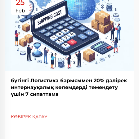
25
Feb
бүгінгі Логистика барысымен 20% дәлірек
интернауқалық көлемдерді төмендету
үшін 7 сипаттама
КӨБІРЕК ҚАРАУ