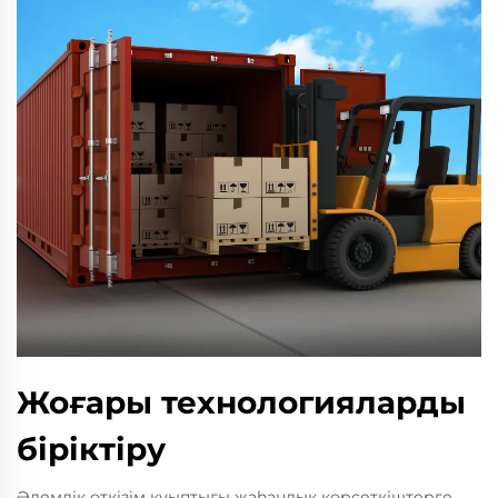
Жоғары технологияларды
біріктіру
Әлемдік өткізім қуыптығы жаһандық көрсеткіштерге