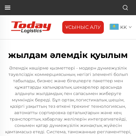
ҰСЫНЫС АЛУ
KK
жылдам әлемдік қуылым
Әлемдік көшірме қызметтері - модерн дүниежүзілік
тәуелсіздік коммерциясының негізгі элементі болып
табылады, бизнес және бireuлерге пакеттер мен
құжаттарды халықаралық шекарелер арасында
алдыңғы жылдамдық пен сапасымен жиберуге
мүмкіндік береді. Бұл ортақ логистикалық шешім,
қазіргі уақыттың тез өткені трекинг технологиясын,
автоматты сортировка орталықтарын және кең
транспорттық хабарлау желілерін интегративтейді,
сонымен қатар дүниежүзілік жинақтық жүйесін
қамтамасыз етеді. Система, таможанные регламенттері,