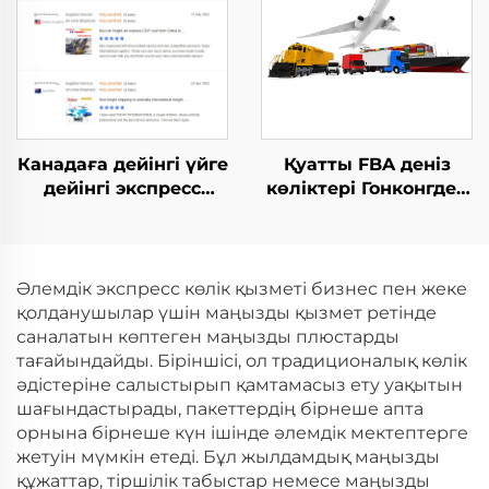
келіп
Канадаға дейінгі үйге
Қуатты FBA деніз
дейінгі экспресс
көліктері Гонконгден
доставка DHL UPS
Швецияға,
TNT FedEx FBA
Еуропадан, АҚШ-қа,
транспорттық
Италияға,
қызметтері,
Британияға,
Әлемдік экспресс көлік қызметі бизнес пен жеке
Қытайдан Канадаға
Австралияға,
қолданушылар үшін маңызды қызмет ретінде
дейінгі Ddp экспресс
Канадаға экспресс
саналатын көптеген маңызды плюстарды
таможенная очистка
тағайындайды. Біріншісі, ол традиционалық көлік
әдістеріне салыстырып қамтамасыз ету уақытын
шағындастырады, пакеттердің бірнеше апта
орнына бірнеше күн ішінде әлемдік мектептерге
жетуін мүмкін етеді. Бұл жылдамдық маңызды
құжаттар, тіршілік табыстар немесе маңызды