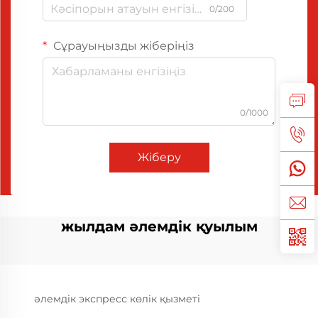
0/200
Сұрауыңызды жіберіңіз
0/1000
Жіберу
жылдам әлемдік қуылым
әлемдік экспресс көлік қызметі