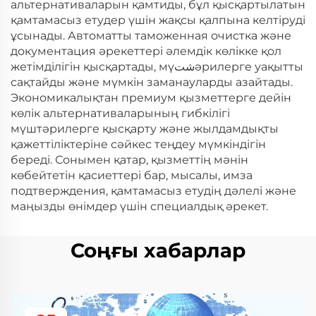
альтернативаларын қамтиды, бұл қысқартылатын
қамтамасыз етудер үшін жақсы қалпына келтіруді
ұсынады. Автоматты таможенная очистка және
документация әрекеттері әлемдік көлікке қол
жетімділігін қысқартады, мүشتəрилерге уақытты
сақтайды және мүмкін заманауларды азайтады.
Экономикалықтан премиум қызметтерге дейін
көлік альтернативаларының гибкілігі
мүштəрилерге қысқарту және жылдамдықты
қажеттіліктеріне сәйкес теңдеу мүмкіндігін
береді. Сонымен қатар, қызметтің мәнін
көбейтетін қасиеттері бар, мысалы, имза
подтверждения, қамтамасыз етудің дәлелі және
маңызды өнімдер үшін специалдық әрекет.
Соңғы хабарлар