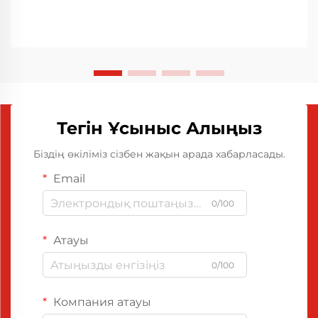
Тегін Ұсыныс Алыңыз
Біздің өкіліміз сізбен жақын арада хабарласады.
Email
0/100
Атауы
0/100
Компания атауы