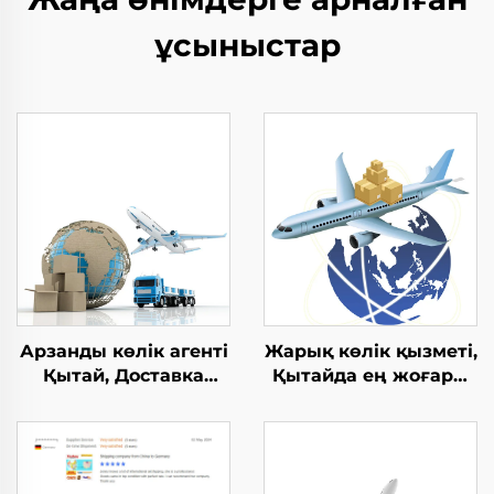
ұсыныстар
Арзанды көлік агенті
Жарық көлік қызметі,
Қытай, Доставка
Қытайда ең жоғары
көлік өткізгіші FOB
10 өткізгіш, Араласқа
DDU DDP FBA жарық
Гермаңа дейін қысқа
экспресс Қытайдан
мезгілде көлік, Көлік
өткізгіші отырып-