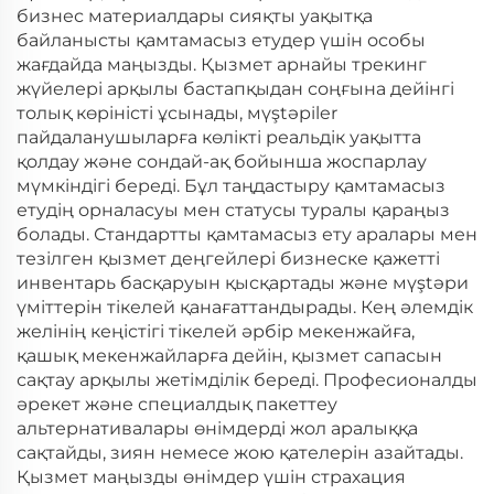
бизнес материалдары сияқты уақытқа
байланысты қамтамасыз етудер үшін особы
жағдайда маңызды. Қызмет арнайы трекинг
жүйелері арқылы бастапқыдан соңғына дейінгі
толық көріністі ұсынады, мүştəрiler
пайдаланушыларға көлікті реальдік уақытта
қолдау және сондай-ақ бойынша жоспарлау
мүмкіндігі береді. Бұл таңдастыру қамтамасыз
етудің орналасуы мен статусы туралы қараңыз
болады. Стандартты қамтамасыз ету аралары мен
тезілген қызмет деңгейлері бизнеске қажетті
инвентарь басқаруын қысқартады және мүştəри
үміттерін тікелей қанағаттандырады. Кең әлемдік
желінің кеңістігі тікелей әрбір мекенжайға,
қашық мекенжайларға дейін, қызмет сапасын
сақтау арқылы жетімділік береді. Професионалды
әрекет және специалдық пакеттеу
альтернативалары өнімдерді жол аралыққа
сақтайды, зиян немесе жою қателерін азайтады.
Қызмет маңызды өнімдер үшін страхация