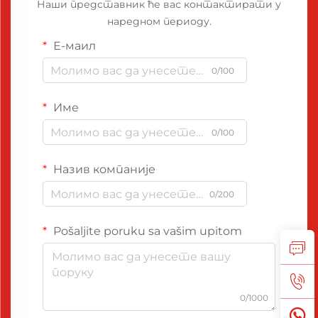
Наши представник ће вас контактирати у
наредном периоду.
Е-маил
0/100
Име
0/100
Назив компаније
0/200
Pošaljite poruku sa vašim upitom
0/1000