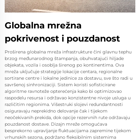
Globalna mrežna
pokrivenost i pouzdanost
Proširena globalna mreža infrastrukture čini glavnu tephu
brzog međunarodnog štampanja, obuhvatajući hiljade
objekata, vozila i osoblja širenog po kontinentima. Ova
mreža uključuje strategije lokacije centara, regionalne
sortirane centre i lokalne jedinice za dostavu, sve što radi u
savršenoj sinhronizaciji. Sistem koristi sofisticirane
algoritme ravnoteže opterećenja kako bi optimizovao
raspodelu resursa i održavao konzistentne nivoje usluga u
različitim regionima. Višestruki slojevi redundantnosti
osiguravaju neprekidno delovanje čak i tijekom
neočekivanih prekida, dok opcije rezervnih rute održavaju
pouzdanost dostave. Dizajn mreže omogućava
besprekorno upravljanje fluktuacijama zapremine tijekom
vrhunskih sezona, podržano fleksibilnim sistemima