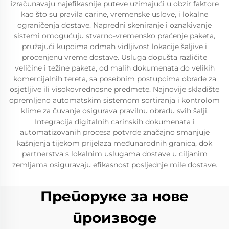
izračunavaju najefikasnije puteve uzimajući u obzir faktore
kao što su pravila carine, vremenske uslove, i lokalne
ograničenja dostave. Napredni skeniranje i oznakivanje
sistemi omogućuju stvarno-vremensko praćenje paketa,
pružajući kupcima odmah vidljivost lokacije šaljive i
procenjenu vreme dostave. Usluga dopušta različite
veličine i težine paketa, od malih dokumenata do velikih
komercijalnih tereta, sa posebnim postupcima obrade za
osjetljive ili visokovrednosne predmete. Najnovije skladište
opremljeno automatskim sistemom sortiranja i kontrolom
klime za čuvanje osigurava pravilnu obradu svih šalji.
Integracija digitalnih carinskih dokumenata i
automatizovanih procesa potvrde značajno smanjuje
kašnjenja tijekom prijelaza međunarodnih granica, dok
partnerstva s lokalnim uslugama dostave u ciljanim
zemljama osiguravaju efikasnost posljednje mile dostave.
Препоруке за нове
производе