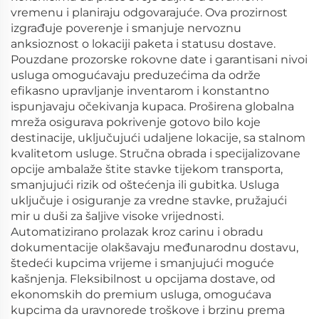
vremenu i planiraju odgovarajuće. Ova prozirnost
izgrađuje poverenje i smanjuje nervoznu
anksioznost o lokaciji paketa i statusu dostave.
Pouzdane prozorske rokovne date i garantisani nivoi
usluga omogućavaju preduzećima da održe
efikasno upravljanje inventarom i konstantno
ispunjavaju očekivanja kupaca. Proširena globalna
mreža osigurava pokrivenje gotovo bilo koje
destinacije, uključujući udaljene lokacije, sa stalnom
kvalitetom usluge. Stručna obrada i specijalizovane
opcije ambalaže štite stavke tijekom transporta,
smanjujući rizik od oštećenja ili gubitka. Usluga
uključuje i osiguranje za vredne stavke, pružajući
mir u duši za šaljive visoke vrijednosti.
Automatizirano prolazak kroz carinu i obradu
dokumentacije olakšavaju međunarodnu dostavu,
štedeći kupcima vrijeme i smanjujući moguće
kašnjenja. Fleksibilnost u opcijama dostave, od
ekonomskih do premium usluga, omogućava
kupcima da uravnorede troškove i brzinu prema