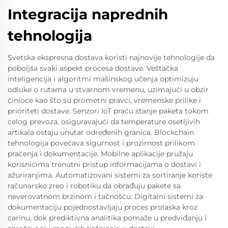
Integracija naprednih
tehnologija
Svetska ekspresna dostava koristi najnovije tehnologije da
poboljša svaki aspekt procesa dostave. Veštačka
inteligencija i algoritmi mašinskog učenja optimizuju
odluke o rutama u stvarnom vremenu, uzimajući u obzir
činioce kao što su prometni pravci, vremenske prilike i
prioriteti dostave. Senzori IoT praću stanje paketa tokom
celog prevoza, osiguravajući da temperature osetljivih
artikala ostaju unutar određenih granica. Blockchain
tehnologija povećava sigurnost i prozirnost prilikom
praćenja i dokumentacije. Mobilne aplikacije pružaju
korisnicima trenutni pristup informacijama o dostavi i
ažuriranjima. Automatizovani sistemi za sortiranje koriste
računarsko zreo i robotiku da obrađuju pakete sa
neverovatnom brzinom i tačnošću. Digitalni sistemi za
dokumentaciju pojednostavljaju proces prolaska kroz
carinu, dok prediktivna analitika pomaže u predviđanju i