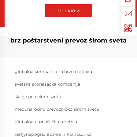
Пошаљи
brz poštarstveni prevoz širom sveta
globalna kompanija za brzu dostavu
svetska pronašačka kompanija
slanje po celom svetu
međunarodno prevozničko širom sveta
globalna pronašačka teretnja
међународно возње и логистика