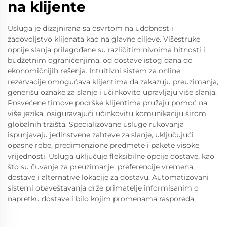
na klijente
Usluga je dizajnirana sa osvrtom na udobnost i
zadovoljstvo klijenata kao na glavne ciljeve. Višestruke
opcije slanja prilagođene su različitim nivoima hitnosti i
budžetnim ograničenjima, od dostave istog dana do
ekonomičnijih rešenja. Intuitivni sistem za online
rezervacije omogućava klijentima da zakazuju preuzimanja,
generišu oznake za slanje i učinkovito upravljaju više slanja.
Posvećene timove podrške klijentima pružaju pomoć na
više jezika, osiguravajući učinkovitu komunikaciju širom
globalnih tržišta. Specializovane usluge rukovanja
ispunjavaju jedinstvene zahteve za slanje, uključujući
opasne robe, predimenzione predmete i pakete visoke
vrijednosti. Usluga uključuje fleksibilne opcije dostave, kao
što su čuvanje za preuzimanje, preferencije vremena
dostave i alternative lokacije za dostavu. Automatizovani
sistemi obaveštavanja drže primatelje informisanim o
napretku dostave i bilo kojim promenama rasporeda.