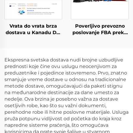
Vrata do vrata brza
Poverljivo prevozno
dostava u Kanadu Dhl
poslovanje FBA preko
Ups Tnt Fedex Express
mora iz Hong Konga u
Fba šaljič prevoz iz
Švedsku, Evropu, SAD,
Kine u Kanadu DDP
Italiju, UK, Australiju,
Kanadu, brza carinska
Ekspresna svetska dostava nudi brojne uzbudljive
čistnja
prednosti koje čine ovu uslugu neocenjivom za
preduzetnike i pojedince istovremeno. Prvo, znatno
smanjuje vreme dostave u odnosu na tradicionalne
metode dostave, omogućavajući da paketi stignu
na međunarodne destinacije za dane umesto za
nedelje. Ova brzina je posebno važna za dostave
osetljivih robe, kao što su važni dokumenti,
perehodne robe ili hitne poslovne materijale. Usluga
pruža potpunu vidljivost od početka do kraja kroz
napredne sisteme praćenja, što omogućava
korisnicima da prate svoje šaljive u stvarnom