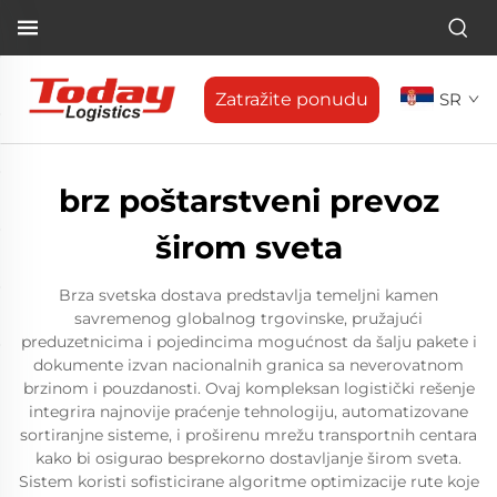
Zatražite ponudu
SR
brz poštarstveni prevoz
širom sveta
Brza svetska dostava predstavlja temeljni kamen
savremenog globalnog trgovinske, pružajući
preduzetnicima i pojedincima mogućnost da šalju pakete i
dokumente izvan nacionalnih granica sa neverovatnom
brzinom i pouzdanosti. Ovaj kompleksan logistički rešenje
integrira najnovije praćenje tehnologiju, automatizovane
sortiranjne sisteme, i proširenu mrežu transportnih centara
kako bi osigurao besprekorno dostavljanje širom sveta.
Sistem koristi sofisticirane algoritme optimizacije rute koje