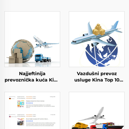
Najjeftinija
Vazdušni prevoz
prevoznička kuća Kina
usluge Kina Top 10
Isporuka prevoz robe
Pošiljač tereta
Pošiljač tereta FOB
Najjeftiniji prevoz u
DDU DDP FBA Vazduh
Veliku Britaniju
Express iz Kinе
Nemačku Prevoznička
kuća Door to Door