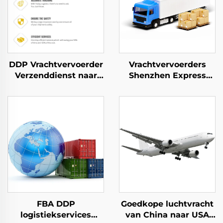
DDP Vrachtvervoerder
Vrachtvervoerders
Verzenddienst naar
Shenzhen Express
USA Luchtvracht naar
Deur-tot-deur
VK Dhl Express Deur-
verzending Express
tot-deur verzending
Dhl Express China
naar USA 5 - 7 dagen
Globale Koper
FBA DDP
Goedkope luchtvracht
logistiekservices
van China naar USA