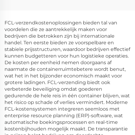
zeevracht lucht DHL
Dropshipping USA
FedEx express
lucht Express
verzendagent
vrachtbemiddelaar
FCL-verzendkostenoplossingen bieden tal van
van China naar USA
voordelen die ze aantrekkelijk maken voor
bedrijven die betrokken zijn bij internationale
handel. Ten eerste bieden ze voorspelbare en
stabiele prijsstructuren, waardoor bedrijven effectief
kunnen budgetteren voor hun logistieke operaties.
De kosten per eenheid nemen doorgaans af
naarmate de containerruimtebetere wordt benut,
wat het in het bijzonder economisch maakt voor
grotere ladingen. FCL-verzending biedt ook
verbeterde beveiliging omdat goederen
gedurende de hele reis in één container blijven, wat
het risico op schade of verlies vermindert. Moderne
FCL-kostensystemen integreren seemloos met
enterprise resource planning (ERP)-software, wat
automatische boekingsprocessen en real-time
kostenbijhouden mogelijk maakt. De transparantie