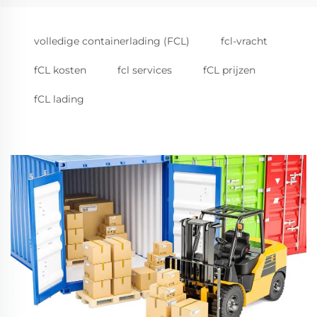
volledige containerlading (FCL)
fcl-vracht
fCL kosten
fcl services
fCL prijzen
fCL lading