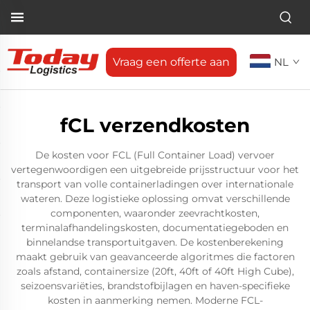
Vraag een offerte aan
NL
fCL verzendkosten
De kosten voor FCL (Full Container Load) vervoer
vertegenwoordigen een uitgebreide prijsstructuur voor het
transport van volle containerladingen over internationale
wateren. Deze logistieke oplossing omvat verschillende
componenten, waaronder zeevrachtkosten,
terminalafhandelingskosten, documentatiegeboden en
binnelandse transportuitgaven. De kostenberekening
maakt gebruik van geavanceerde algoritmes die factoren
zoals afstand, containersize (20ft, 40ft of 40ft High Cube),
seizoensvariëties, brandstofbijlagen en haven-specifieke
kosten in aanmerking nemen. Moderne FCL-