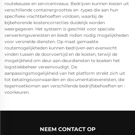
routekeuzes en serviceniveaus. Bedrijven kunnen kiezen uit
verschillende containergroottes en -types die aan hun
specifieke vrachtbehoeften voldoen, waarbij de
bijbehorende kostencorrecties duidelijk worden
weergegeven. Het systeem is geschikt voor speciale
verwerkingsvereisten en biedt indien nodig mogelijkheden
voor versnelde diensten. Op maat gemaakte
routemogelijkheden kunnen bedrijven een evenwicht
vinden tussen de doorvoertijd en de kosten, terwijl de
mogelijkheid om deur-aan-deurdiensten te boeken het
logistiekbeheer vereenvoudigt. De
aanpassingsmogelijkheid van het platform strekt zich uit
tot betalingsvoorwaarden en documentatievereisten, die
tegemoetkomen aan verschillende bedrijfsbehoeften en -
voorkeuren.
NEEM CONTACT OP