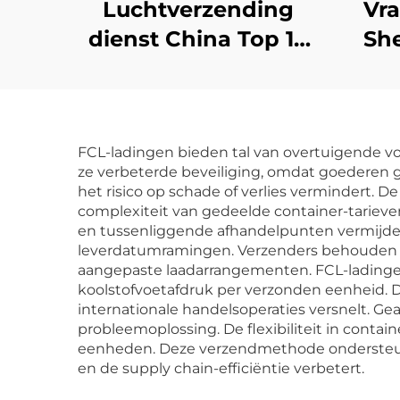
Luchtverzending
Vra
dienst China Top 10
Sh
Freight Forwarder
Goedkope
ver
verzending naar VK
Dhl
FCL-ladingen bieden tal van overtuigende vo
Duitsland
naar
ze verbeterde beveiliging, omdat goederen g
Vrachtvervoerder
G
het risico op schade of verlies vermindert. De
complexiteit van gedeelde container-tarieven
Deur-tot-deur
en tussenliggende afhandelpunten vermijden
leverdatumramingen. Verzenders behouden vo
aangepaste laadarrangementen. FCL-ladinge
koolstofvoetafdruk per verzonden eenheid. 
internationale handelsoperaties versnelt. G
probleemoplossing. De flexibiliteit in contai
eenheden. Deze verzendmethode ondersteunt
en de supply chain-efficiëntie verbetert.