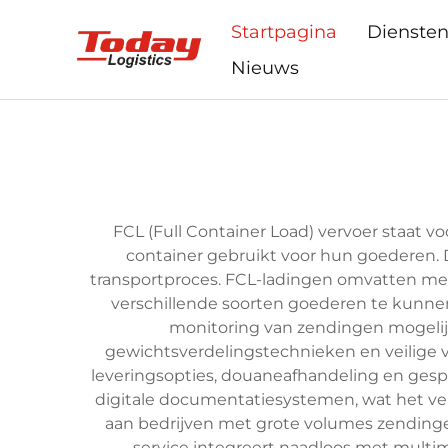
Startpagina
Dienste
Nieuws
FCL (Full Container Load) vervoer staat v
container gebruikt voor hun goederen. 
transportproces. FCL-ladingen omvatten mee
verschillende soorten goederen te kunne
monitoring van zendingen mogeli
gewichtsverdelingstechnieken en veilige v
leveringsopties, douaneafhandeling en ges
digitale documentatiesystemen, wat het ve
aan bedrijven met grote volumes zendingen
service integreert naadloos met multi