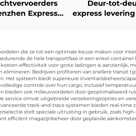
chtvervoerders
Deur-tot-deu
enzhen Express
express levering
Deur-tot-deur
Canada DHL 
zending Express
TNT FedEx exp
 Express China
FBA verzendag
ordelen die ze tot een optimale keuze maken voor inte
 USA 5 - 7 dagen
vracht van Ch
edurende de hele transportfase in een enkel container b
lobale Koper
naar Canada 
 kosten-effectiviteit voor grote ladingen is aanzienlijk, 
 elimineren. Bedrijven profiteren van snellere transit 
. Het systeem biedt superieure inventarisbeheerscapa
lledige controle over hun cargo, inclusief temperatu
n bieden ook milieuvoordelen door geoptimaliseerd ru
De service omvat uitgebreide verzekeringsopties en v
eavanceerde track-and-trace systemen bieden real-time 
nerselectie stelt speciale uitrusting in gebruik, zoals h
 efficiënt magazijnbeheer door geplande aankomsten 