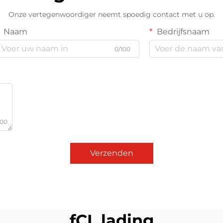
Onze vertegenwoordiger neemt spoedig contact met u op.
Naam
Bedrijfsnaam
0/100
000
Verzenden
fCL lading