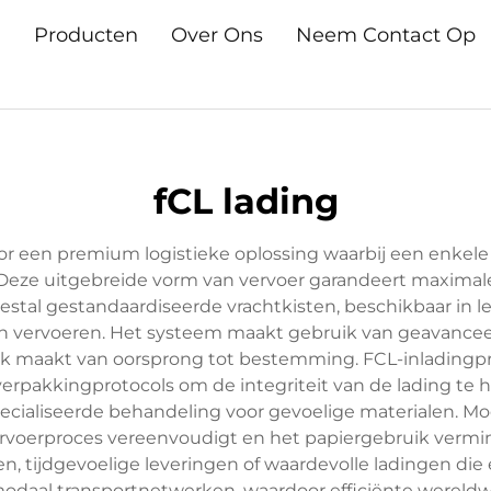
n
Producten
Over Ons
Neem Contact Op
fCL lading
oor een premium logistieke oplossing waarbij een enkele
Deze uitgebreide vorm van vervoer garandeert maximal
stal gestandaardiseerde vrachtkisten, beschikbaar in l
n vervoeren. Het systeem maakt gebruik van geavanceer
jk maakt van oorsprong tot bestemming. FCL-inlading
erpakkingprotocols om de integriteit van de lading te
pecialiseerde behandeling voor gevoelige materialen.
rvoerproces vereenvoudigt en het papiergebruik vermi
, tijdgevoelige leveringen of waardevolle ladingen die 
modaal transportnetwerken, waardoor efficiënte wereldw