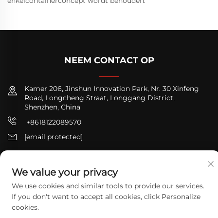
enkelcontainerconcept wordt behouden.
NEEM CONTACT OP
Kamer 206, Jinshun Innovation Park, Nr. 30 Xinfeng
Road, Longcheng Straat, Longgang District,
Shenzhen, China
+8618122089570
[email protected]
We value your privacy
We use cookies and similar tools to provide our services.
Copyright © 2025 TODAY LOGISTICS LTD. Alle rechten
If you don't want to accept all cookies, click Personalize
voorbehouden.
Privacybeleid
cookies.