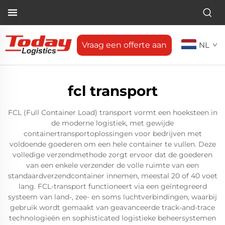
Vraag een offerte aan
NL
fcl transport
FCL (Full Container Load) transport vormt een hoeksteen in
de moderne logistiek, met gewijde
containertransportoplossingen voor bedrijven met
voldoende goederen om een hele container te vullen. Deze
volledige verzendmethode zorgt ervoor dat de goederen
van een enkele verzender de volle ruimte van een
standaardverzendcontainer innemen, meestal 20 of 40 voet
lang. FCL-transport functioneert via een geïntegreerd
systeem van land-, zee- en soms luchtverbindingen, waarbij
gebruik wordt gemaakt van geavanceerde track-and-trace
technologieën en sophisticated logistieke beheersystemen