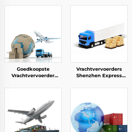
Goedkoopste
Vrachtvervoerders
Vrachtvervoerder
Shenzhen Express
China Levering
Deur-tot-deur
Verzenddienst Freight
verzending Express
Forwarder FOB DDU
Dhl Express China
DDP FBA
naar USA 5 - 7 dagen
Luchtexpress Vanuit
Globale Koper
China