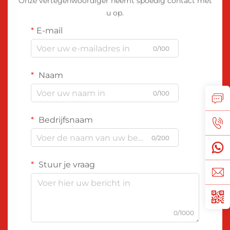
Onze vertegenwoordiger neemt spoedig contact met
u op.
E-mail
0/100
Naam
0/100
Bedrijfsnaam
0/200
Stuur je vraag
0/1000