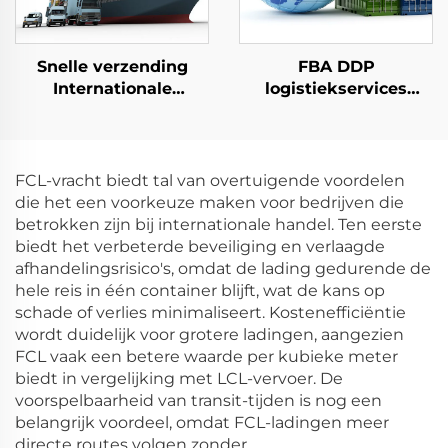
Snelle verzending
FBA DDP
Internationale
logistiekservices
vervoerlogistiek Van
zeevracht lucht DHL
deur tot deur
FedEx express
Zeefrachtforwarder
verzendagent
Van China naar het
vrachtbemiddelaar
FCL-vracht biedt tal van overtuigende voordelen
Verenigd Koninkrijk
van China naar USA
die het een voorkeuze maken voor bedrijven die
betrokken zijn bij internationale handel. Ten eerste
biedt het verbeterde beveiliging en verlaagde
afhandelingsrisico's, omdat de lading gedurende de
hele reis in één container blijft, wat de kans op
schade of verlies minimaliseert. Kostenefficiëntie
wordt duidelijk voor grotere ladingen, aangezien
FCL vaak een betere waarde per kubieke meter
biedt in vergelijking met LCL-vervoer. De
voorspelbaarheid van transit-tijden is nog een
belangrijk voordeel, omdat FCL-ladingen meer
directe routes volgen zonder