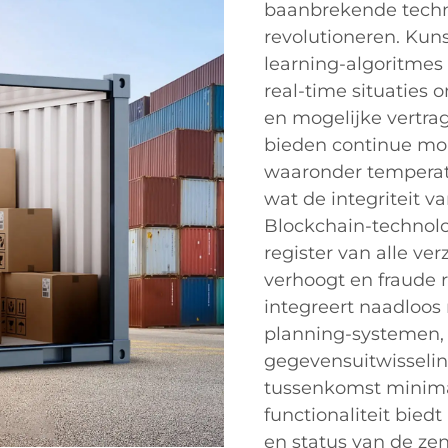
baanbrekende techn
revolutioneren. Kun
learning-algoritmes
real-time situaties 
en mogelijke vertrag
bieden continue mo
waaronder temperatu
wat de integriteit v
Blockchain-technolo
register van alle ve
verhoogt en fraude r
integreert naadloos
planning-systemen,
gegevensuitwisseli
tussenkomst minimal
functionaliteit bied
en status van de ze