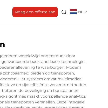
Vraag een offerte aan
NL
en
n goederen wereldwijd ondersteunt door
 geavanceerde track-and-trace-technologie,
goederenaflevering te waarborgen. Modern
me zichtbaarheid bieden op transporten,
 goederen. Het systeem omvat multimodaal
effectieve en tijdsefficiënte verzendmethoden
rbeteren de beveiliging en transparantie
ng-algoritmes maakt voorspellende analytics
onale transporten versnellen. Deze integrale
tiële voordelen op de internationale markt.