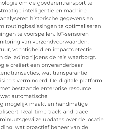
ologie om de goederentransport te
stmatige intelligentie en machine
 analyseren historische gegevens en
om routingbeslissingen te optimaliseren
ingen te voorspellen. IoT-sensoren
nitoring van verzendvoorwaarden,
ur, vochtigheid en impactdetectie,
an de lading tijdens de reis waarborgt.
gie creëert een onveranderbaar
rzendtransacties, wat transparantie
isico's verminderd. De digitale platform
 met bestaande enterprise resource
 wat automatische
ng mogelijk maakt en handmatige
iseert. Real-time track-and-trace
t minuutsgewijze updates over de locatie
nding, wat proactief beheer van de