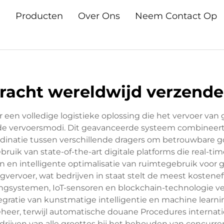
n
Producten
Over Ons
Neem Contact Op
racht wereldwijd verzend
 een volledige logistieke oplossing die het vervoer va
ende vervoersmodi. Dit geavanceerde systeem combineert
ördinatie tussen verschillende dragers om betrouwbare 
ik van state-of-the-art digitale platforms die real-ti
en intelligente optimalisatie van ruimtegebruik voor
egvervoer, wat bedrijven in staat stelt de meest kosten
ngsystemen, IoT-sensoren en blockchain-technologie ve
egratie van kunstmatige intelligentie en machine learni
eheer, terwijl automatische douane Procedures internati
drijven van alle groottes bij het behouden van concurren