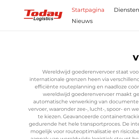
Startpagina
Dienste
Nieuws
v
Wereldwijd goederenvervoer staat voor
internationale grenzen heen via verschill
efficiënte routeplanning en naadloze co
wereldwijd goederenvervoer maakt gebru
automatische verwerking van documenten 
vervoer, waaronder zee-, lucht-, spoor- en w
te kiezen. Geavanceerde containertracki
gedurende het hele transportproces. De int
mogelijk voor routeoptimalisatie en risicob
aanpak van wereldwijde logistiek steunt be