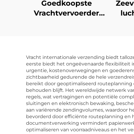
Goedkoopste
Zeev
Vrachtvervoerder
luc
China Levering
Chi
Verzenddienst
tot
Freight Forwarder
FOB DDU DDP FBA
lo
Vracht internationale verzending biedt tall
Luchtexpress Vanuit
eerste biedt het ongeëvenaarde flexibilitei
urgentie, kostenoverwegingen en goederenspe
China
zichtbaarheid gedurende de hele verzendreis
bereikt door geoptimaliseerd routeplanning 
behouden blijft. Het wereldwijde netwerk v
regels, wat vertragingen en potentiële comp
sluitingen en elektronisch bewaking, besche
aan variërende zendingvolumes, waardoor het
bevorderd door efficiënte routeplanning en 
documentverwerking vermindert papierwerk 
optimaliseren van voorraadniveaus en het ve