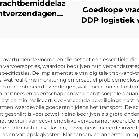
rachtbemiddelaar
Goedkope vra
htverzendagent
DDP logistiek 
na naar VK deur-
China naar het
-deur bezorging
Nederland, Spa
DHL FedEx
Duitsland, Frank
gistiekservices
oze overtuigende voordelen die het tot een essentiële d
Portugal UPS 
t in vervoersopties, waardoor bedrijven hun verzendstra
Express verzen
cificaties. De implementatie van digitale track-and-tr
, wat real-time monitoring en proactief probleemoploss
agent
en gecombineerde zendingen, wat operationele kosten ver
an partners en agentschappen waarborgt soepele douane
licaties minimaliseert. Geavanceerde beveiligingsmaatr
rmen waardevolle goederen tijdens het transport. De sc
 geschikt is voor zowel kleine bedrijven als grote onde
het gebruik van ecovriendelijke vervoersmethoden. De 
en administratieve lasten, terwijl geavanceerde inve
rlagen van opslagkosten. Klantenservice ondersteuning i