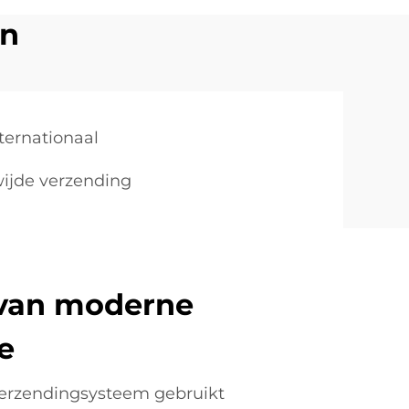
en
ternationaal
wijde verzending
 van moderne
e
verzendingsysteem gebruikt