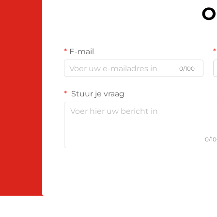
O
E-mail
0/100
Stuur je vraag
0/1