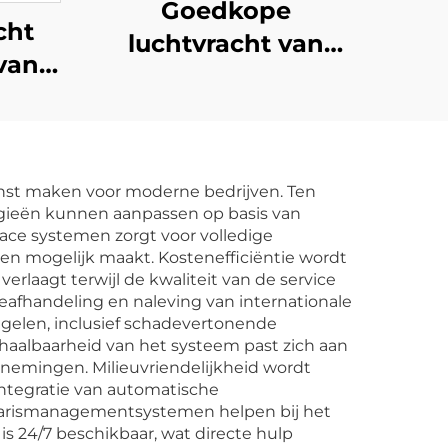
Goedkope
cht
luchtvracht van
van
China naar USA
 VK,
Dropshipping USA
nje,
lucht Express
rijk,
ienst maken voor moderne bedrijven. Ten
DHL
tegieën kunnen aanpassen op basis van
ding
ace systemen zorgt voor volledige
en mogelijk maakt. Kostenefficiëntie wordt
laagt terwijl de kwaliteit van de service
afhandeling en naleving van internationale
egelen, inclusief schadevertonende
haalbaarheid van het systeem past zich aan
rnemingen. Milieuvriendelijkheid wordt
integratie van automatische
ntarismanagementsystemen helpen bij het
s 24/7 beschikbaar, wat directe hulp