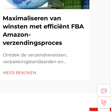
Maximaliseren van
Ho
winsten met efficiënt FBA
ku
Amazon-
kos
verzendingsproces
Ver
Ontdek de verzendvereisten,
in d
verpakkingstandaarden en
spo
strategieën voor kostenbeheersing
MEE
MEER BEKIJKEN
bran
bij Amazon FBA. Leer hoe je voldoet
kos
aan de richtlijnen, verzendmodellen
verv
optimaliseert en kosten effectief
ben
beheert.
kos
min