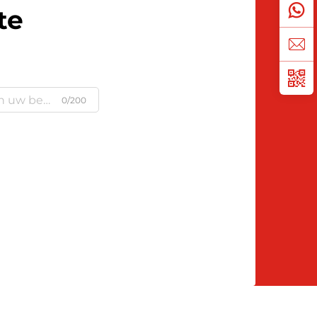
te
0/200