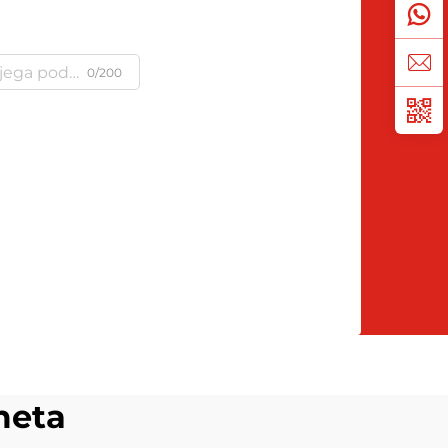
0/200
meta