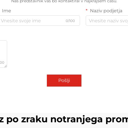
Naš predstavnik vas bo kontaktiral v najkrajšem času.
Ime
Naziv podjetja
0/100
000
Pošlji
z po zraku notranjega pro