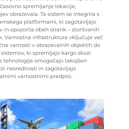
časovno spremljanje lokacije,
ev obrazevala. Ta sistem se integrira s
ramskega platformami, ki zagotavljajo
 in opozorila obeh strank – storitvenih
. Varnostna infrastruktura vključuje več
zične varnosti v obrazevalnih objektih do
 sistemov, ki spremljajo kargo skozi
Te tehnologije omogočajo takojšen
li nesrednosti in zagotavljajo
alnimi varnostnimi predpisi.