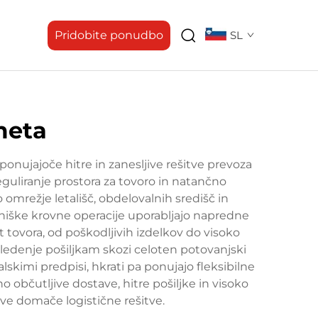
Pridobite ponudbo
SL
meta
onujajoče hitre in zanesljive rešitve prevoza
reguliranje prostora za tovoro in natančno
 omrežje letališč, obdelovalnih središč in
niške krovne operacije uporabljajo napredne
 tovora, od poškodljivih izdelkov do visoko
ledenje pošiljkam skozi celoten potovanjski
skimi predpisi, hkrati pa ponujajo fleksibilne
o občutljive dostave, hitre pošiljke in visoko
ljive domače logistične rešitve.