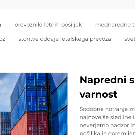
m
prevozniki letnih pošiljek
mednarodne tar
oz
storitve oddaje letalskega prevoza
svet
Napredni s
varnost
Sodobne notranje zr
najnovejše sledilne 
neverjetno nadzor in 
pošiljka je opremlje