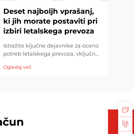
Deset najboljh vprašanj,
Ka
ki jih morate postaviti pri
že
izbiri letalskega prevoza
st
Istražite ključne dejavnike za oceno
Istr
potreb letalskega prevoza, vključno
v uč
z hitrostjo dostave, razsežnostmi
prev
Ogledaj več
Ogle
teretov in izkušnjami prevoznika.
učin
Razumite stroškovno prosojnost,
str
zakonito usklajevanje in primerjajte
Spre
ogljikov pridobjev letalskega
tehn
prevoza z drugimi metodami za
in z
ekološke odločitve.
ačun