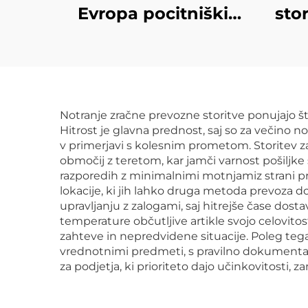
Evropa pocitniški
sto
prevoz Nabiralna
cena Ddp pošiljalci
t
Hitrevo prevozno
posredovanje Iz
Notranje zračne prevozne storitve ponujajo štev
Kitajske v ZDA
log
Hitrost je glavna prednost, saj so za večino 
v primerjavi s kolesnim prometom. Storitev 
pov
območij z teretom, kar jamči varnost pošiljke 
po
razporedih z minimalnimi motnjamiz strani pr
lokacije, ki jih lahko druga metoda prevoza
upravljanju z zalogami, saj hitrejše čase do
temperature občutljive artikle svojo celovito
zahteve in nepredvidene situacije. Poleg tega
vrednotnimi predmeti, s pravilno dokumentaci
za podjetja, ki prioriteto dajo učinkovitosti, 