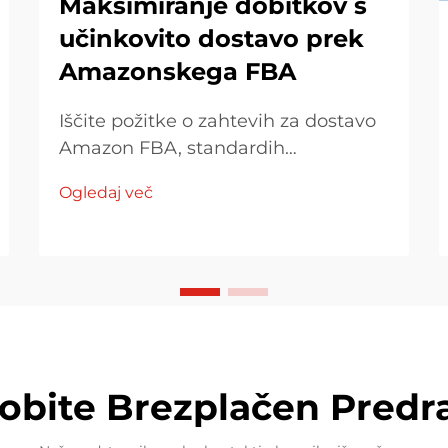
Maksimiranje dobitkov s
učinkovito dostavo prek
Amazonskega FBA
Iščite požitke o zahtevih za dostavo
Amazon FBA, standardih
embalovanja in strategijah za
Ogledaj več
nadzor stroškov. Najdite, kako se
prilagoditi predpisom, optimizirati
modele dostave in učinkovito
upravljati z dajatkmi.
dobite Brezplačen Predr