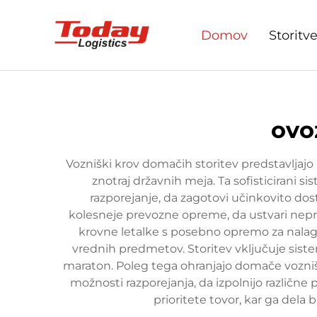
Domov
Storitv
ovo
Vozniški krov domačih storitev predstavljajo
znotraj državnih meja. Ta sofisticirani s
razporejanje, da zagotovi učinkovito dost
kolesneje prevozne opreme, da ustvari nepr
krovne letalke s posebno opremo za nalagan
vrednih predmetov. Storitev vključuje sist
maraton. Poleg tega ohranjajo domače vozniške
možnosti razporejanja, da izpolnijo različne 
prioritete tovor, kar ga dela b