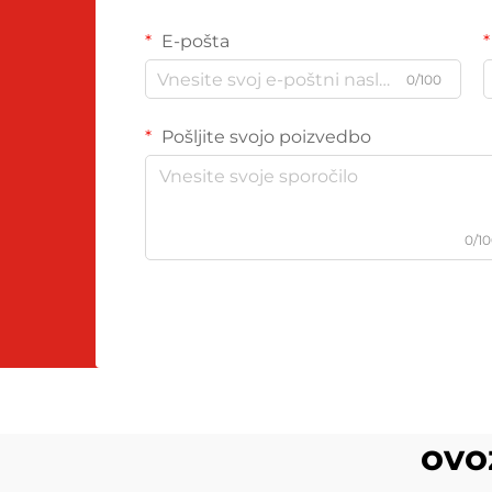
E-pošta
0/100
Pošljite svojo poizvedbo
0/1
ovo