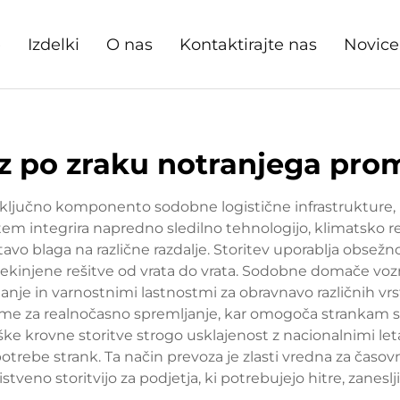
e
Izdelki
O nas
Kontaktirajte nas
Novice
z po zraku notranjega pro
 ključno komponento sodobne logistične infrastrukture, p
istem integrira napredno sledilno tehnologijo, klimatsko 
avo blaga na različne razdalje. Storitev uporablja obsežno
ekinjene rešitve od vrata do vrata. Sodobne domače voz
je in varnostnimi lastnostmi za obravnavo različnih vrst
eme za realnočasno spremljanje, kar omogoča strankam s
 krovne storitve strogo usklajenost z nacionalnimi letal
potrebe strank. Ta način prevoza je zlasti vredna za časovn
istveno storitvijo za podjetja, ki potrebujejo hitre, zanes