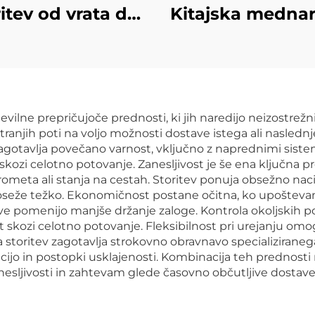
ritev od vrata do
Kitajska medna
vratarja DHL
povsemirni poši
ransport DDP
stroški DDP exp
mednarodno
iz Kitajske v 
dropshipping
ilne prepričujoče prednosti, ki jih naredijo neizostrežnim
istične storitve
notranjih poti na voljo možnosti dostave istega ali nasle
zagotavlja povečano varnost, vključno z naprednimi si
semirni pošilnik
skozi celotno potovanje. Zanesljivost je še ena ključna pr
štna agencija
ometa ali stanja na cestah. Storitev ponuja obsežno naci
 doseže težko. Ekonomičnost postane očitna, ko upoštev
stave pomenijo manjše držanje zaloge. Kontrola okoljskih
st skozi celotno potovanje. Fleksibilnost pri urejanju om
 storitev zagotavlja strokovno obravnavo specializiranega
jo in postopki usklajenosti. Kombinacija teh prednosti n
zanesljivosti in zahtevam glede časovno občutljive dostave