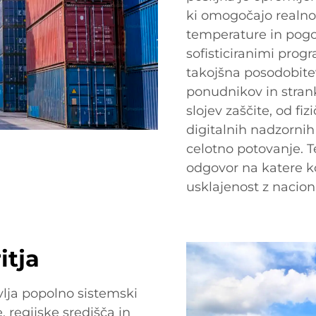
ki omogočajo realno
temperature in pogoj
sofisticiranimi prog
takojšna posodobitev
ponudnikov in strank
slojev zaščite, od fi
digitalnih nadzornih
celotno potovanje. 
odgovor na katere ko
usklajenost z nacion
itja
vlja popolno sistemski
 regijske središča in