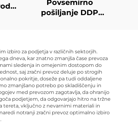
Povsemirno
rodni
pošiljanje DDP
lnik
logistika iz Kitajske v
ress
Združeno kraljestvo,
ZDA
Nizozemijo, Španijo,
 izbiro za podjetja v različnih sektorjih.
Nemčijo, Francijo,
dnjega dneva, kar znatno zmanjša čase prevoza
Portugalsko, poštna
stemami sledenja in omejenim dostopom do
ednost, saj zračni prevoz deluje po strogih
agencija UPS DHL
onalno pokritje, doseže pa tudi oddaljene
Express
amo zmanjšano potrebo po skladiščenju in
 pogojev med prevozom zagotavlja, da ohranijo
ogoča podjetjem, da odgovarjajo hitro na tržne
 tereta, vključno z nevarnimi materiali in
aredi notranji zračni prevoz optimalno izbiro
.