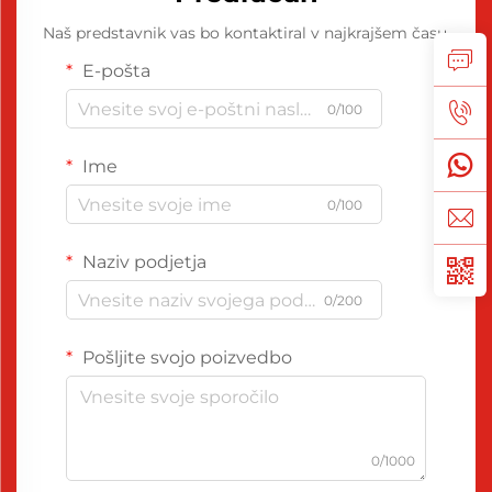
Naš predstavnik vas bo kontaktiral v najkrajšem času.
E-pošta
0/100
Ime
0/100
Naziv podjetja
0/200
Pošljite svojo poizvedbo
0/1000