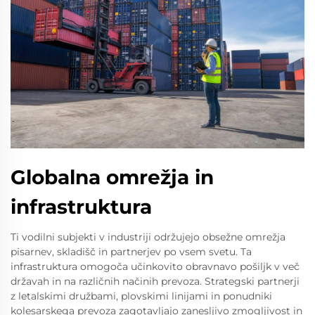
Globalna omrežja in
infrastruktura
Ti vodilni subjekti v industriji održujejo obsežne omrežja
pisarnev, skladišč in partnerjev po vsem svetu. Ta
infrastruktura omogoča učinkovito obravnavo pošiljk v več
državah in na različnih načinih prevoza. Strategski partnerji
z letalskimi družbami, plovskimi linijami in ponudniki
kolesarskega prevoza zagotavljajo zanesljivo zmogljivost in