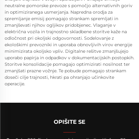
neutralne pomorske prevoze s pomočjo alternativnih goriv
in optimiziranega usmerjanja. Napredna orodja za
spremljanje emisij pomagajo strankam spremljati in
zmanjševati njihov ogljikov pridobjenec. Vlaganje v
električna vozila in trajnostno skladbene storitve kaže na
odločnost pri okoljski odgovornosti. Sodelovanje z
ekološkimi prevozniki in uporaba obnovljivih virov energije
minimizirata okoljsko vpliv. Digitalne rešitve zmanjšujejo
uporabo papirja in odpadkov v dokumentacijskih postopkih.
Storitve konsolidacije pomagajo optimizirati nosilnost ter
zmanjšati prazne vožnje. Te pobude pomagajo strankam
doseči cilje trajnosti, hkrati pa ohranjajo učinkovite
operacije.
OPIŠITE SE