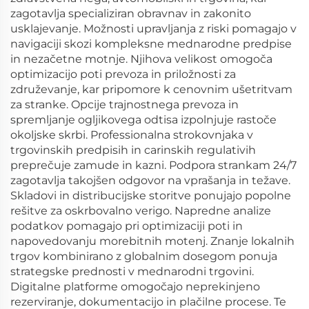
zagotavlja specializiran obravnav in zakonito
usklajevanje. Možnosti upravljanja z riski pomagajo v
navigaciji skozi kompleksne mednarodne predpise
in nezačetne motnje. Njihova velikost omogoča
optimizacijo poti prevoza in priložnosti za
združevanje, kar pripomore k cenovnim ušetritvam
za stranke. Opcije trajnostnega prevoza in
spremljanje ogljikovega odtisa izpolnjuje rastoče
okoljske skrbi. Professionalna strokovnjaka v
trgovinskih predpisih in carinskih regulativih
preprečuje zamude in kazni. Podpora strankam 24/7
zagotavlja takojšen odgovor na vprašanja in težave.
Skladovi in distribucijske storitve ponujajo popolne
rešitve za oskrbovalno verigo. Napredne analize
podatkov pomagajo pri optimizaciji poti in
napovedovanju morebitnih motenj. Znanje lokalnih
trgov kombinirano z globalnim dosegom ponuja
strategske prednosti v mednarodni trgovini.
Digitalne platforme omogočajo neprekinjeno
rezerviranje, dokumentacijo in plačilne procese. Te