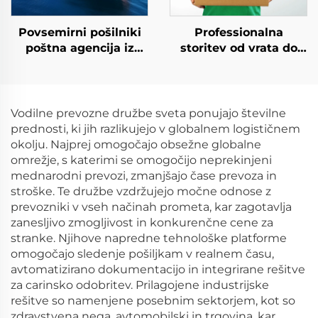
Povsemirni pošilniki
Professionalna
poštna agencija iz
storitev od vrata do
Kitajske v Kanado,
vratarja DHL transport
Združeno kraljestvo,
DDP mednarodno
Nemčijo, Italijo z
dropshipping
poceni tarifami za
logistične storitve
Vodilne prevozne družbe sveta ponujajo številne
pošiljanje stroški
povsemirni pošilnik
prednosti, ki jih razlikujejo v globalnem logističnem
poštna agencija
okolju. Najprej omogočajo obsežne globalne
omrežje, s katerimi se omogočijo neprekinjeni
mednarodni prevozi, zmanjšajo čase prevoza in
stroške. Te družbe vzdržujejo močne odnose z
prevozniki v vseh načinah prometa, kar zagotavlja
zanesljivo zmogljivost in konkurenčne cene za
stranke. Njihove napredne tehnološke platforme
omogočajo sledenje pošiljkam v realnem času,
avtomatizirano dokumentacijo in integrirane rešitve
za carinsko odobritev. Prilagojene industrijske
rešitve so namenjene posebnim sektorjem, kot so
zdravstvena nega, avtomobilski in trgovina, kar