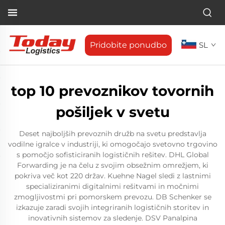
Pridobite ponudbo
SL
top 10 prevoznikov tovornih
pošiljek v svetu
Deset najboljših prevoznih družb na svetu predstavlja
vodilne igralce v industriji, ki omogočajo svetovno trgovino
s pomočjo sofisticiranih logističnih rešitev. DHL Global
Forwarding je na čelu z svojim obsežnim omrežjem, ki
pokriva več kot 220 držav. Kuehne Nagel sledi z lastnimi
specializiranimi digitalnimi rešitvami in močnimi
zmogljivostmi pri pomorskem prevozu. DB Schenker se
izkazuje zaradi svojih integriranih logističnih storitev in
inovativnih sistemov za sledenje. DSV Panalpina