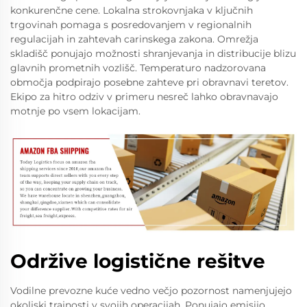
konkurenčne cene. Lokalna strokovnjaka v ključnih
trgovinah pomaga s posredovanjem v regionalnih
regulacijah in zahtevah carinskega zakona. Omrežja
skladišč ponujajo možnosti shranjevanja in distribucije blizu
glavnih prometnih vozlišč. Temperaturo nadzorovana
območja podpirajo posebne zahteve pri obravnavi teretov.
Ekipo za hitro odziv v primeru nesreč lahko obravnavajo
motnje po vsem lokacijam.
Održive logistične rešitve
Vodilne prevozne kuće vedno večjo pozornost namenjujejo
okoljski trajnosti v svojih operacijah. Ponujajo emisijo