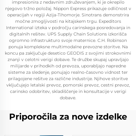
impresionira z nedavnim združevanjem, ki je okrepilo
njegovo tržno položaj. Nippon Express prikazuje odličnost v
operacijah v regiji Azija-Tihomorje. Sinotrans demonstrira
močne zmogljivosti na kitajskem trgu. Expeditors
International izteka v področju carinskega posredovanja in
digitalnih rešitev. UPS Supply Chain Solutions izkorišča
ogromno infrastrukturo svoje maternice. C.H. Robinson
ponuja kompleksne multimodalne prevozne storitve. Na
koncu pa zaključuje desetico GEODIS z svojimi strokovnimi
znanji v celotni verigi dobave. Te družbe skupaj upravljajo
milijarde v prihodkih od prevoza, uporabljajo napredne
sisteme za sledenje, ponujajo realno-časovno vidnost ter
prilagojene rešitve za različne industrije. Njihove storitve
vključujejo letalski prevoz, pomorski prevoz, cestni prevoz,
carinsko odobritev, skladiščenje in konsultacije v verigi
dobave.
Priporočila za nove izdelke