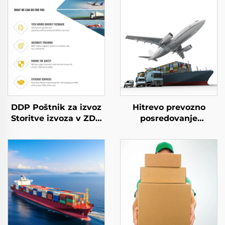
DDP Poštnik za izvoz
Hitrevo prevozno
Storitve izvoza v ZDA
posredovanje
Zračni teret v
Mednarodna logistika
Združeno kraljestvo
Prevoz iz doma v dom
Dhl Express Izvoz iz
Sea pošiljanje blaga Iz
vrata v vrata
Kitajske v Združeno
kraljestvo