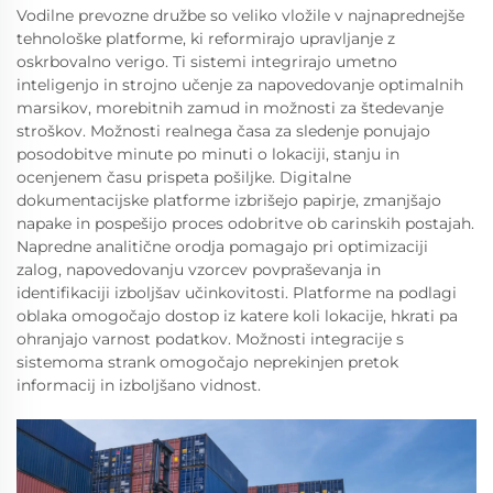
Vodilne prevozne družbe so veliko vložile v najnaprednejše
tehnološke platforme, ki reformirajo upravljanje z
oskrbovalno verigo. Ti sistemi integrirajo umetno
inteligenjo in strojno učenje za napovedovanje optimalnih
marsikov, morebitnih zamud in možnosti za štedevanje
stroškov. Možnosti realnega časa za sledenje ponujajo
posodobitve minute po minuti o lokaciji, stanju in
ocenjenem času prispeta pošiljke. Digitalne
dokumentacijske platforme izbrišejo papirje, zmanjšajo
napake in pospešijo proces odobritve ob carinskih postajah.
Napredne analitične orodja pomagajo pri optimizaciji
zalog, napovedovanju vzorcev povpraševanja in
identifikaciji izboljšav učinkovitosti. Platforme na podlagi
oblaka omogočajo dostop iz katere koli lokacije, hkrati pa
ohranjajo varnost podatkov. Možnosti integracije s
sistemoma strank omogočajo neprekinjen pretok
informacij in izboljšano vidnost.