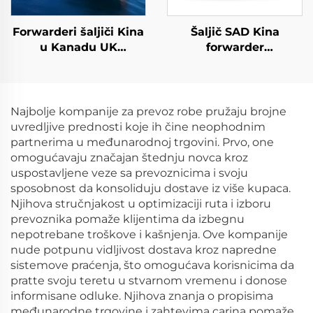
Forwarderi šaljiči Kina
Šaljič SAD Kina
u Kanadu UK
forwarder
Nemačku Italiju sa
međunarodnog
povoljnim tarifama za
prevoza cijena DDP
prevoz cijena
Express Kina u SAD
Najbolje kompanije za prevoz robe pružaju brojne
uvredljive prednosti koje ih čine neophodnim
partnerima u međunarodnoj trgovini. Prvo, one
omogućavaju značajan štednju novca kroz
uspostavljene veze sa prevoznicima i svoju
sposobnost da konsoliduju dostave iz više kupaca.
Njihova stručnjakost u optimizaciji ruta i izboru
prevoznika pomaže klijentima da izbegnu
nepotrebane troškove i kašnjenja. Ove kompanije
nude potpunu vidljivost dostava kroz napredne
sistemove praćenja, što omogućava korisnicima da
pratte svoju teretu u stvarnom vremenu i donose
informisane odluke. Njihova znanja o propisima
međunarodne trgovine i zahtevima carina pomaže