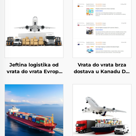
Jeftina logistika od
Vrata do vrata brza
vrata do vrata Evropa
dostava u Kanadu Dhl
vazdušni prevoz
Ups Tnt Fedex Express
Cijena DDP Poštanska
Fba šaljič prevoz iz
agencija brzo
Kine u Kanadu DDP
dopravljanje iz Kine u
SAD