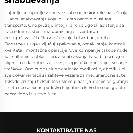
Najbolje kompanije za prevoz robe nude kompletna rešenja
u lancu snabdevanja koja idu izvan osnovnih usluga
transporta. One pružaju integrirane usluge skladištenja sa
naprednim sistemima upravljanja inventarom,
omogućavajući efikasno čuvanje i distribuciju roba.
Dodatne usluge uključuju pakovanje, oznakivanje, kontrolu
kvaliteta i montažne operacije. Ove kompanije takođe nude
konsultacije u oblasti lanca snabdevanja kako bi pomogle
klijentima da optimizuju svoje logističke operacije i smanje
troškove. One nude usluge carinske medijacije, obrađujući
sve dokumentaciju i zahteve vezane za međunarodne šute.
Takođe pružaju fleksibilne uslove plaćanja, opcije osiguranja
tereta i posvećenu podršku klijentima kako bi se osiguralo
neprekidno iskustvo šuta.
KONTAKTIRAJTE NAS