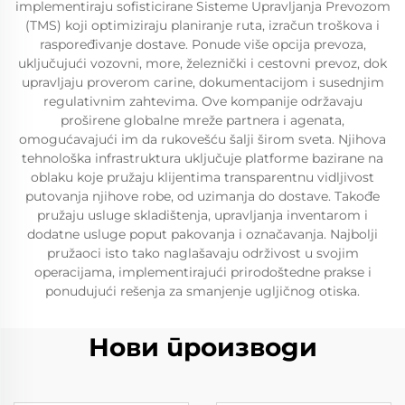
implementiraju sofisticirane Sisteme Upravljanja Prevozom
(TMS) koji optimiziraju planiranje ruta, izračun troškova i
raspoređivanje dostave. Ponude više opcija prevoza,
uključujući vozovni, more, železnički i cestovni prevoz, dok
upravljaju proverom carine, dokumentacijom i susednjim
regulativnim zahtevima. Ove kompanije održavaju
proširene globalne mreže partnera i agenata,
omogućavajući im da rukovešću šalji širom sveta. Njihova
tehnološka infrastruktura uključuje platforme bazirane na
oblaku koje pružaju klijentima transparentnu vidljivost
putovanja njihove robe, od uzimanja do dostave. Takođe
pružaju usluge skladištenja, upravljanja inventarom i
dodatne usluge poput pakovanja i označavanja. Najbolji
pružaoci isto tako naglašavaju održivost u svojim
operacijama, implementirajući prirodoštedne prakse i
ponudujući rešenja za smanjenje ugljičnog otiska.
Нови производи