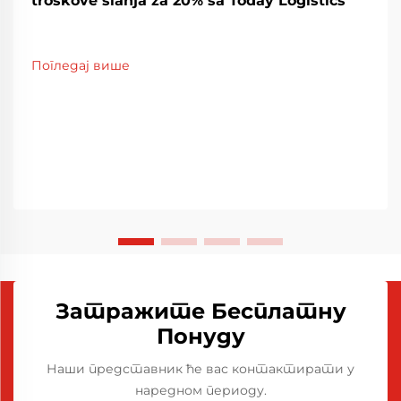
troškove slanja za 20% sa Today Logistics
Погледај више
Затражите Бесплатну
Понуду
Наши представник ће вас контактирати у
наредном периоду.