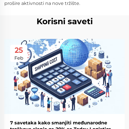
prošire aktivnosti na nove tržište.
Korisni saveti
25
Feb
7 savetaka kako smanjiti međunarodne