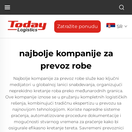
Zatražite ponudu
SR
najbolje kompanije za
prevoz robe
Najbolje kompanije za prevoz robe služe kao ključni
medijatori u globalnoj lanici snabdevanja, organizujući
neprekidno kretanje roba preko međunarodnih granica.
Ove kompanije iznose se u pružanju kompletnih logističkih
rešenja, kombinujući tradičnu ekspertizu u prevozu sa
najnovijom tehnologijom. Koriste napredne sisteme
praćenja, automatizovane procedure dokumentacije i
mogućnosti stvarnog vremena za praćenje kako bi
osigurale efikasno kretanje tereta. Savremeni prevoznici