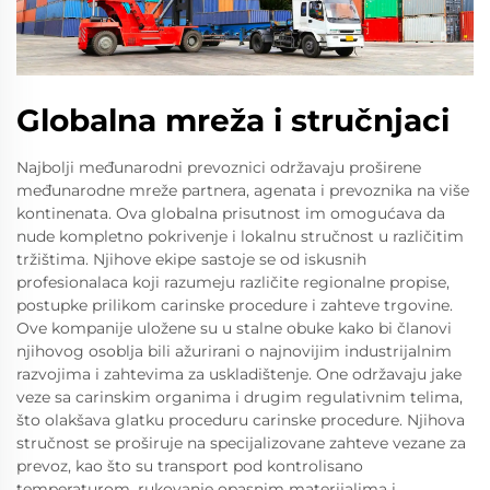
Globalna mreža i stručnjaci
Najbolji međunarodni prevoznici održavaju proširene
međunarodne mreže partnera, agenata i prevoznika na više
kontinenata. Ova globalna prisutnost im omogućava da
nude kompletno pokrivenje i lokalnu stručnost u različitim
tržištima. Njihove ekipе sastoje se od iskusnih
profesionalaca koji razumeju različite regionalne propise,
postupke prilikom carinske procedure i zahteve trgovine.
Ove kompanije uložene su u stalne obuke kako bi članovi
njihovog osoblja bili ažurirani o najnovijim industrijalnim
razvojima i zahtevima za uskladištenje. One održavaju jake
veze sa carinskim organima i drugim regulativnim telima,
što olakšava glatku proceduru carinske procedure. Njihova
stručnost se proširuje na specijalizovane zahteve vezane za
prevoz, kao što su transport pod kontrolisano
temperaturom, rukovanje opasnim materijalima i