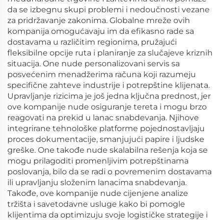
da se izbegnu skupi problemi i nedoučnosti vezane
za pridržavanje zakonima. Globalne mreže ovih
kompanija omogućavaju im da efikasno rade sa
dostavama u različitim regionima, pružajući
fleksibilne opcije ruta i planiranje za slučajeve kriznih
situacija. One nude personalizovani servis sa
posvećenim menadžerima računa koji razumeju
specifične zahteve industrije i potrepštine klijenata.
Upravljanje rizicima je još jedna ključna prednost, jer
ove kompanije nude osiguranje tereta i mogu brzo
reagovati na prekid u lanac snabdevanja. Njihove
integrirane tehnološke platforme pojednostavljaju
proces dokumentacije, smanjujući papire i ljudske
greške. One takođe nude skalabilna rešenja koja se
mogu prilagoditi promenljivim potrepštinama
poslovanja, bilo da se radi o povremenim dostavama
ili upravljanju složenim lanacima snabdevanja.
Takođe, ove kompanije nude cijenjene analize
tržišta i savetodavne usluge kako bi pomogle
klijentima da optimizuju svoje logističke strategije i