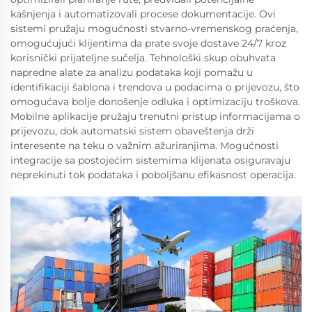
kašnjenja i automatizovali procese dokumentacije. Ovi
sistemi pružaju mogućnosti stvarno-vremenskog praćenja,
omogućujući klijentima da prate svoje dostave 24/7 kroz
korisnički prijateljne sučelja. Tehnološki skup obuhvata
napredne alate za analizu podataka koji pomažu u
identifikaciji šablona i trendova u podacima o prijevozu, što
omogućava bolje donošenje odluka i optimizaciju troškova.
Mobilne aplikacije pružaju trenutni pristup informacijama o
prijevozu, dok automatski sistem obaveštenja drži
interesente na teku o važnim ažuriranjima. Mogućnosti
integracije sa postojećim sistemima klijenata osiguravaju
neprekinuti tok podataka i poboljšanu efikasnost operacija.