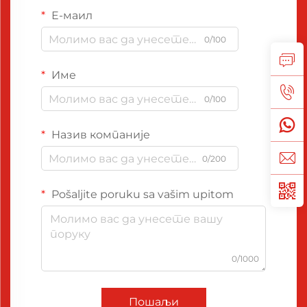
Е-маил
0/100
Име
0/100
Назив компаније
0/200
Pošaljite poruku sa vašim upitom
0/1000
Пошаљи