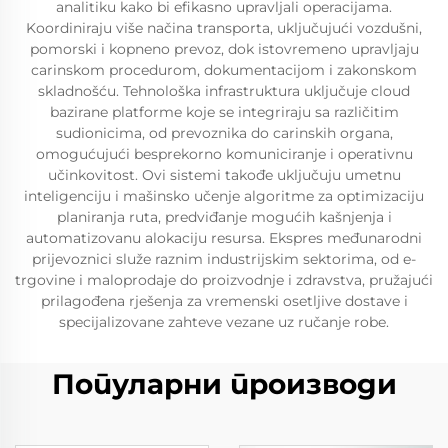
analitiku kako bi efikasno upravljali operacijama.
Koordiniraju više načina transporta, uključujući vozdušni,
pomorski i kopneno prevoz, dok istovremeno upravljaju
carinskom procedurom, dokumentacijom i zakonskom
skladnošću. Tehnološka infrastruktura uključuje cloud
bazirane platforme koje se integriraju sa različitim
sudionicima, od prevoznika do carinskih organa,
omogućujući besprekorno komuniciranje i operativnu
učinkovitost. Ovi sistemi takođe uključuju umetnu
inteligenciju i mašinsko učenje algoritme za optimizaciju
planiranja ruta, predviđanje mogućih kašnjenja i
automatizovanu alokaciju resursa. Ekspres međunarodni
prijevoznici služe raznim industrijskim sektorima, od e-
trgovine i maloprodaje do proizvodnje i zdravstva, pružajući
prilagođena rješenja za vremenski osetljive dostave i
specijalizovane zahteve vezane uz ručanje robe.
Популарни производи