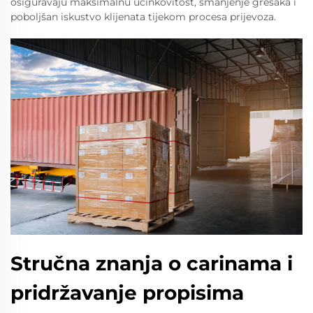
osiguravaju maksimalnu učinkovitost, smanjenje grešaka i
poboljšan iskustvo klijenata tijekom procesa prijevoza.
Stručna znanja o carinama i
pridržavanje propisima