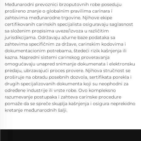
Međunarodni prevoznici brzoputovnih robe poseduju
prošireno znanje o globalnim pravilima carinara i
zahtevima međunarodne trgovine. Njihove ekipe
certifikovanih carinskih specijalista osiguravaju saglasnost
sa složenim propisima uveze/izvoza u različitim
jurisdikcijama. Održavaju ažurne baze podataka sa
zahtevima specifičnim za države, carinskim kodovima i
dokumentacionim potrebama, štedeći rizik kašnjenja ili
kazna. Napredni sistemi carinskog proveravanja
omogućavaju unapred snimanje dokumenata i elektronsku
predaju, ubrzavajući proces provere. Njihova stručnost se
proširuje na obradu posebnih dozvola, sertifikata porekla i
drugih specijalizovanih dokumenta koji su neophodni za
određene industrije ili vrste robe. Ovo kompleksno
razumevanje postupaka i zahteva carinske procedure
pomaže da se spreče skuplja kašnjenja i osigura neprekidno
kretanje međunarodnih šalji.