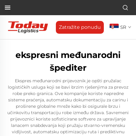
Zatražite ponudu
SR
ekspresni međunarodni
špediter
Ekspres međunarodni prijevoznik je opšti pružalac
logističkih usluga koji se bavi brzim rješenjima za prevoz
robe preko granica. Ove kompanije koriste napredne
sisteme praćenja, automatsku dokumentaciju za carinu i
proširene globalne mreže kako bi osigurale brzu i
učinkovitu transportaciju robe između država. Savremeni
prijevoznici koriste sofisticirane softvere za upravljanje
lanacem snabdevanja koji pružaju stvarno-vremensku
vidljivost, automatsku optimizaciju ruta i prediktivnu