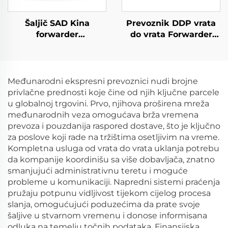
Šaljič SAD Kina
Prevoznik DDP vrata
forwarder
do vrata Forwarder
međunarodnog
robe FCL LCL
prevoza cijena DDP
poštarski agenat za
Express Kina u SAD
pomorsku prevoz robe
u SAD
Međunarodni ekspresni prevoznici nudi brojne
privlačne prednosti koje čine od njih ključne parcele
u globalnoj trgovini. Prvo, njihova proširena mreža
međunarodnih veza omogućava brža vremena
prevoza i pouzdanija raspored dostave, što je ključno
za poslove koji rade na tržištima osetljivim na vreme.
Kompletna usluga od vrata do vrata uklanja potrebu
da kompanije koordinišu sa više dobavljača, znatno
smanjujući administrativnu teretu i moguće
probleme u komunikaciji. Napredni sistemi praćenja
pružaju potpunu vidljivost tijekom cijelog procesa
slanja, omogućujući poduzećima da prate svoje
šaljive u stvarnom vremenu i donose informisana
odluka na temelju točnih podataka. Finansijska