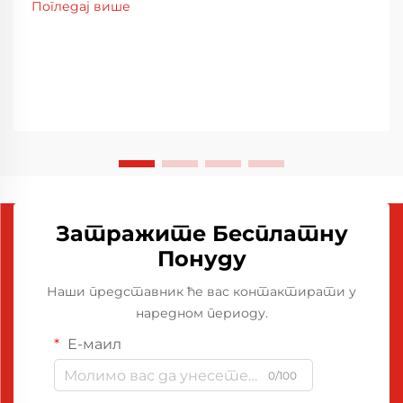
Погледај више
Затражите Бесплатну
Понуду
Наши представник ће вас контактирати у
наредном периоду.
Е-маил
0/100