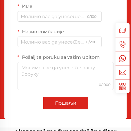
Име
0/100
Назив компаније
0/200
Pošaljite poruku sa vašim upitom
0/1000
Пошаљи