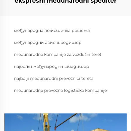
ekspresni međunarodni špediter
међународна логистичка решења
међународни авио шпедитер
međunarodne kompanije za vazdušni teret
најбољи међународни шпедитер
najbolji međunarodni prevoznici tereta
međunarodne prevozne logističke kompanije