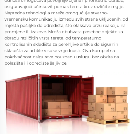
odnosa omogućava povoljnije cijene i prioritetnu obradu,
osiguravajući učinkovit pomak tereta kroz različite regije.
Napredna tehnologija mreže omogućuje stvarno-
vremensku komunikaciju između svih strana uključenih, od
mjesta pošiljke do odredišta, što olakšava brzu reakciju na
promjene ili izazove. Mreža obuhvata posebne objekte za
obradu različitih vrsta tereta, od temperaturno
kontrolisanih skladišta za perehljive artikle do sigurnih
skladišta za artikle visoke vrijednosti. Ova kompletna
pokrivačnost osigurava pouzdanu uslugu bez obzira na
polazište ili odredište šaljivice.