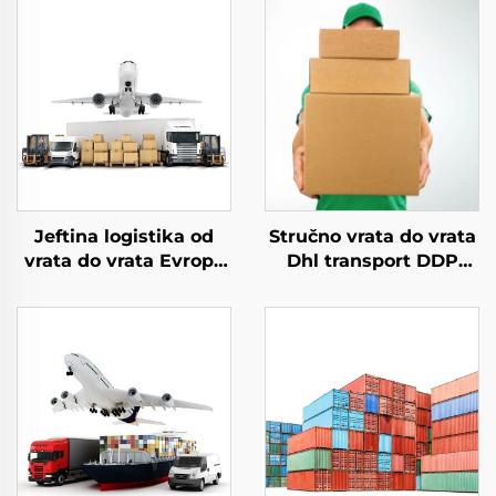
Jeftina logistika od
Stručno vrata do vrata
vrata do vrata Evropa
Dhl transport DDP
vazdušni prevoz
međunarodni
Cijena DDP Poštanska
dropshipping
agencija brzo
logističke usluge
dopravljanje iz Kine u
forwarder šaljič
SAD