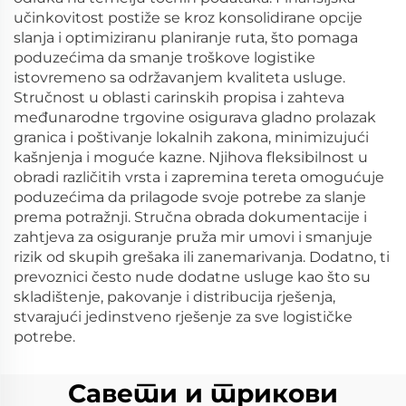
učinkovitost postiže se kroz konsolidirane opcije
slanja i optimiziranu planiranje ruta, što pomaga
poduzećima da smanje troškove logistike
istovremeno sa održavanjem kvaliteta usluge.
Stručnost u oblasti carinskih propisa i zahteva
međunarodne trgovine osigurava gladno prolazak
granica i poštivanje lokalnih zakona, minimizujući
kašnjenja i moguće kazne. Njihova fleksibilnost u
obradi različitih vrsta i zapremina tereta omogućuje
poduzećima da prilagode svoje potrebe za slanje
prema potražnji. Stručna obrada dokumentacije i
zahtjeva za osiguranje pruža mir umovi i smanjuje
rizik od skupih grešaka ili zanemarivanja. Dodatno, ti
prevoznici često nude dodatne usluge kao što su
skladištenje, pakovanje i distribucija rješenja,
stvarajući jedinstveno rješenje za sve logističke
potrebe.
Савети и трикови