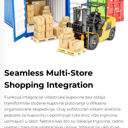
Seamless Multi-Store
Shopping Integration
Funkcija integracije višestruke kupovine bez režaja
transformiše složene kupovne putovanja u efikasno
organizovane ekspedicije. Ovaj sofisticiran sistem analizira
popuste za kupovinu i optimizuje rute kroz više trgovina,
uzimajući u obzir faktore kao što su lokacije trgovina, radno
vreme i trenutne saobraćajne uslove. Integracija uključuje