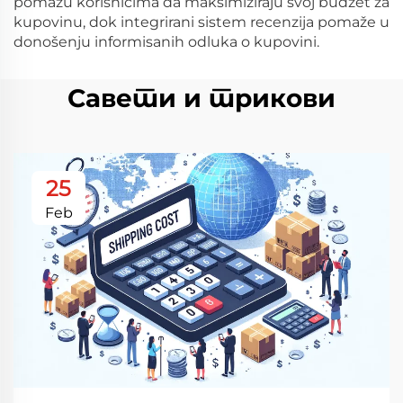
pomažu korisnicima da maksimiziraju svoj budžet za
kupovinu, dok integrirani sistem recenzija pomaže u
donošenju informisanih odluka o kupovini.
Савети и трикови
25
Feb