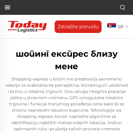
Zatražite ponudu
SR
шопинг експрес близу
мене
Shopping express u blizini me predstavlja savremeno
rešenje za svakodnevne potrepštine, kombinujući udobnost
i brzinu u lokalnoj trgovini. Ova usluga integrira praćenje
zaliha u stvarnom vremenu, GPS omogućene lokatore
trgovina i funkcije trenutnog poređenja cena kako bi se
stvorio neprekidni iskustvo kupovine. Tehnologija iza
shopping express koristi napredne algoritme za
identifikaciju najbližih maloprodajnih lokacija, izračun
optimalnih ruta i pružanje tačnih procena vremena