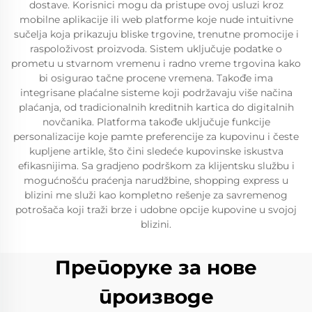
dostave. Korisnici mogu da pristupe ovoj usluzi kroz
mobilne aplikacije ili web platforme koje nude intuitivne
sučelja koja prikazuju bliske trgovine, trenutne promocije i
raspoloživost proizvoda. Sistem uključuje podatke o
prometu u stvarnom vremenu i radno vreme trgovina kako
bi osigurao tačne procene vremena. Takođe ima
integrisane plaćalne sisteme koji podržavaju više načina
plaćanja, od tradicionalnih kreditnih kartica do digitalnih
novčanika. Platforma takođe uključuje funkcije
personalizacije koje pamte preferencije za kupovinu i česte
kupljene artikle, što čini sledeće kupovinske iskustva
efikasnijima. Sa gradjeno podrškom za klijentsku službu i
mogućnošću praćenja narudžbine, shopping express u
blizini me služi kao kompletno rešenje za savremenog
potrošača koji traži brze i udobne opcije kupovine u svojoj
blizini.
Препоруке за нове
производе