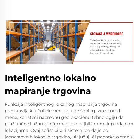
Inteligentno lokalno
mapiranje trgovina
Funkcija inteligentnog lokalnog mapiranja trgovina
predstavlja ključni element usluge šoping izraz pored
mene, koristeći naprednu geolokacionu tehnologiju da
pruži tačne i ažurne informacije o najbližim maloprodajnim
lokacijama. Ovaj sofisticirani sistem ide dalje od
jednostavnih lokacija trgovina, uključujući podatke o stanju