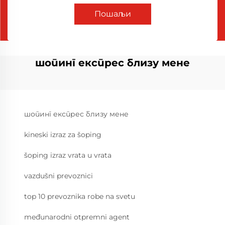
Пошаљи
шопинг експрес близу мене
шопинг експрес близу мене
kineski izraz za šoping
šoping izraz vrata u vrata
vazdušni prevoznici
top 10 prevoznika robe na svetu
međunarodni otpremni agent