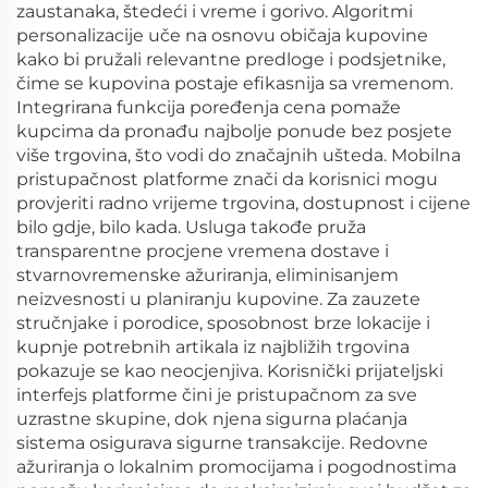
zaustanaka, štedeći i vreme i gorivo. Algoritmi
personalizacije uče na osnovu običaja kupovine
kako bi pružali relevantne predloge i podsjetnike,
čime se kupovina postaje efikasnija sa vremenom.
Integrirana funkcija poređenja cena pomaže
kupcima da pronađu najbolje ponude bez posjete
više trgovina, što vodi do značajnih ušteda. Mobilna
pristupačnost platforme znači da korisnici mogu
provjeriti radno vrijeme trgovina, dostupnost i cijene
bilo gdje, bilo kada. Usluga takođe pruža
transparentne procjene vremena dostave i
stvarnovremenske ažuriranja, eliminisanjem
neizvesnosti u planiranju kupovine. Za zauzete
stručnjake i porodice, sposobnost brze lokacije i
kupnje potrebnih artikala iz najbližih trgovina
pokazuje se kao neocjenjiva. Korisnički prijateljski
interfejs platforme čini je pristupačnom za sve
uzrastne skupine, dok njena sigurna plaćanja
sistema osigurava sigurne transakcije. Redovne
ažuriranja o lokalnim promocijama i pogodnostima