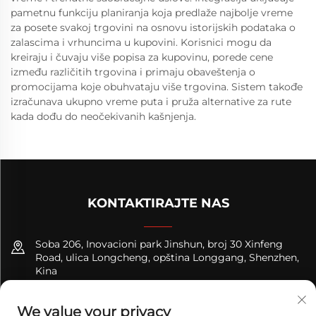
pametnu funkciju planiranja koja predlaže najbolje vreme
za posete svakoj trgovini na osnovu istorijskih podataka o
zalascima i vrhuncima u kupovini. Korisnici mogu da
kreiraju i čuvaju više popisa za kupovinu, porede cene
između različitih trgovina i primaju obaveštenja o
promocijama koje obuhvataju više trgovina. Sistem takođe
izračunava ukupno vreme puta i pruža alternative za rute
kada dođu do neočekivanih kašnjenja.
KONTAKTIRAJTE NAS
Soba 206, Inovacioni park Jinshun, broj 30 Xinfeng
Road, ulica Longcheng, opština Longgang, Shenzhen,
Kina
+8618122089570
We value your privacy
[email protected]