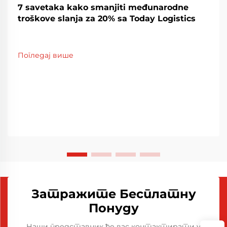
7 savetaka kako smanjiti međunarodne
troškove slanja za 20% sa Today Logistics
Погледај више
Затражите Бесплатну
Понуду
Наши представник ће вас контактирати у