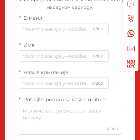
наредном периоду.
Е-маил
0/100
Име
0/100
Назив компаније
0/200
Pošaljite poruku sa vašim upitom
0/1000