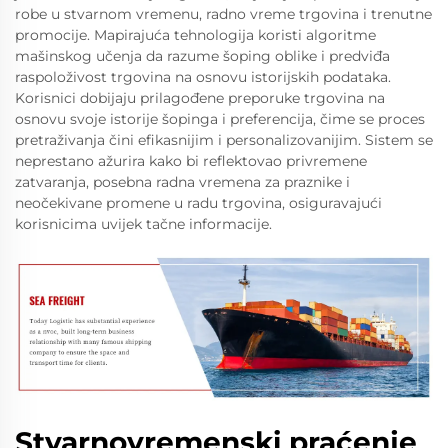
robe u stvarnom vremenu, radno vreme trgovina i trenutne
promocije. Mapirajuća tehnologija koristi algoritme
mašinskog učenja da razume šoping oblike i predviđa
raspoloživost trgovina na osnovu istorijskih podataka.
Korisnici dobijaju prilagođene preporuke trgovina na
osnovu svoje istorije šopinga i preferencija, čime se proces
pretraživanja čini efikasnijim i personalizovanijim. Sistem se
neprestano ažurira kako bi reflektovao privremene
zatvaranja, posebna radna vremena za praznike i
neočekivane promene u radu trgovina, osiguravajući
korisnicima uvijek tačne informacije.
Stvarnovremenski praćenje