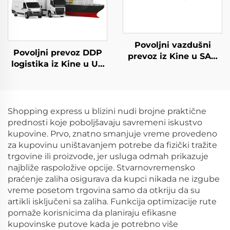
Povoljni vazdušni
Povoljni prevoz DDP
prevoz iz Kine u SAD
logistika iz Kine u UK
Dropshipping SAD
Nizozemska Španija
vazdušni Express
Nemačka Francuska
Portugal Ups Dhl
Express šaljič
Shopping express u blizini nudi brojne praktične
prednosti koje poboljšavaju savremeni iskustvo
kupovine. Prvo, znatno smanjuje vreme provedeno
za kupovinu uništavanjem potrebe da fizički tražite
trgovine ili proizvode, jer usluga odmah prikazuje
najbliže raspoložive opcije. Stvarnovremensko
praćenje zaliha osigurava da kupci nikada ne izgube
vreme posetom trgovina samo da otkriju da su
artikli isključeni sa zaliha. Funkcija optimizacije rute
pomaže korisnicima da planiraju efikasne
kupovinske putove kada je potrebno više