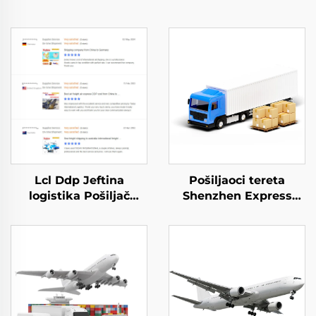
Lcl Ddp Jeftina
Pošiljaoci tereta
logistika Pošiljač
Shenzhen Express
tereta agencija
Door to Door Prevoz
Troškovi za prevoz
Express Dhl Express
robe usluge iz Kinе
Kina u SAD 5 - 7 Dana
Shenzhen u Kanadu
Globalni Kupac