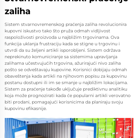
zaliha
Sistem stvarnovremenskog praćenja zaliha revolucionira
kupovni iskustvo tako što pruža odmah vidljivost
raspoloživosti proizvoda u najbližim trgovinama. Ova
funkcija uklanja frustraciju kada se stigne u trgovinu i
utvrdi da su željeni artikli isporobljeni. Sistem održava
neprekinuto komuniciranje sa sistemima upravljanja
zalihama učestvujućih trgovina, ažurirajući nivo zaliha
pošto se odveštavaju kupovine. Korisnici dobijaju odmah
obaveštenja kada artikli na njihovom popisu za kupovinu
postanu dostupni ili im se smanje u najbližim lokacijama.
Sistem za praćenje takođe uključuje prediktivnu analitiku
koja može prognozirati kada će popularni artikli verovatno
biti prodani, pomagajući korisnicima da planiraju svoju
kupovinu efikasnije.