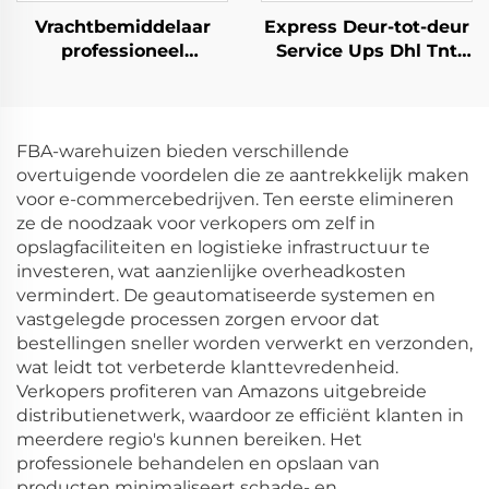
Vrachtbemiddelaar
Express Deur-tot-deur
professioneel
Service Ups Dhl Tnt
transportagent deur-
Fedex Vracht China
tot-deur zee- en
naar USA Canada
luchtverzending cargo
naar Europa USA DDP
FBA-warehuizen bieden verschillende
overtuigende voordelen die ze aantrekkelijk maken
voor e-commercebedrijven. Ten eerste elimineren
ze de noodzaak voor verkopers om zelf in
opslagfaciliteiten en logistieke infrastructuur te
investeren, wat aanzienlijke overheadkosten
vermindert. De geautomatiseerde systemen en
vastgelegde processen zorgen ervoor dat
bestellingen sneller worden verwerkt en verzonden,
wat leidt tot verbeterde klanttevredenheid.
Verkopers profiteren van Amazons uitgebreide
distributienetwerk, waardoor ze efficiënt klanten in
meerdere regio's kunnen bereiken. Het
professionele behandelen en opslaan van
producten minimaliseert schade- en