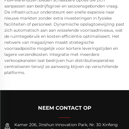
aanpassen aan bedrijfsgroei en seizoensgebonden vraag.
De infrastructuur ondersteunt een snelle expansie naar
nieuwe markten zonder extra investeringen in fysieke
faciliteiten of personeel. Dynamische opslagtoewijzing past
zich automatisch aan aan wisselende voorraadniveaus, wat
de ruimtegebruik en kosten-efficiëntie optimaliseert. Het
netwerk van magazijnen maakt strategische
voorraadpositie mogelijk voor kortere leveringstijden en
lagere verzendkosten. Integratie met meerdere
verkoopkanalen laat bedrijven hun distributieoperaties
centraliseren terwijl ze aanwezig blijven op verschillende
platforms.
NEEM CONTACT OP
Kamer 206, Jinshun Innovation Park, Nr. 30 Xinfeng