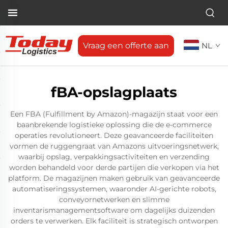
Vraag een offerte aan
NL
fBA-opslagplaats
Een FBA (Fulfillment by Amazon)-magazijn staat voor een
baanbrekende logistieke oplossing die de e-commerce
operaties revolutioneert. Deze geavanceerde faciliteiten
vormen de ruggengraat van Amazons uitvoeringsnetwerk,
waarbij opslag, verpakkingsactiviteiten en verzending
worden behandeld voor derde partijen die verkopen via het
platform. De magazijnen maken gebruik van geavanceerde
automatiseringssystemen, waaronder AI-gerichte robots,
conveyornetwerken en slimme
inventarismanagementsoftware om dagelijks duizenden
orders te verwerken. Elk faciliteit is strategisch ontworpen