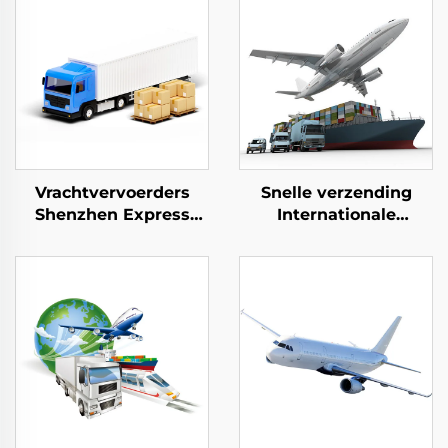
Vrachtvervoerders
Snelle verzending
Shenzhen Express
Internationale
Deur-tot-deur
vervoerlogistiek Van
verzending Express
deur tot deur
Dhl Express China
Zeefrachtforwarder
naar USA 5 - 7 dagen
Van China naar het
Globale Koper
Verenigd Koninkrijk