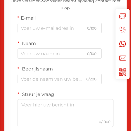
Onze vertegenwoordiger neemt spoedig contact met
u op.
E-mail
0/100
Naam
0/100
Bedrijfsnaam
0/200
Stuur je vraag
0/1000