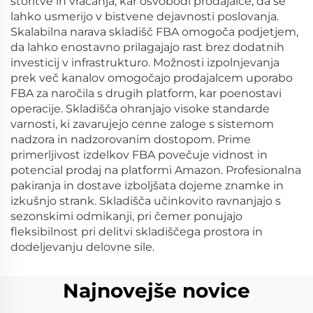
storitve in vračanja, kar osvobodi prodajalce, da se
lahko usmerijo v bistvene dejavnosti poslovanja.
Skalabilna narava skladišč FBA omogoča podjetjem,
da lahko enostavno prilagajajo rast brez dodatnih
investicij v infrastrukturo. Možnosti izpolnjevanja
prek več kanalov omogočajo prodajalcem uporabo
FBA za naročila s drugih platform, kar poenostavi
operacije. Skladišča ohranjajo visoke standarde
varnosti, ki zavarujejo cenne zaloge s sistemom
nadzora in nadzorovanim dostopom. Prime
primerljivost izdelkov FBA povečuje vidnost in
potencial prodaj na platformi Amazon. Profesionalna
pakiranja in dostave izboljšata dojeme znamke in
izkušnjo strank. Skladišča učinkovito ravnanjajo s
sezonskimi odmikanji, pri čemer ponujajo
fleksibilnost pri delitvi skladiščega prostora in
dodeljevanju delovne sile.
Najnovejše novice