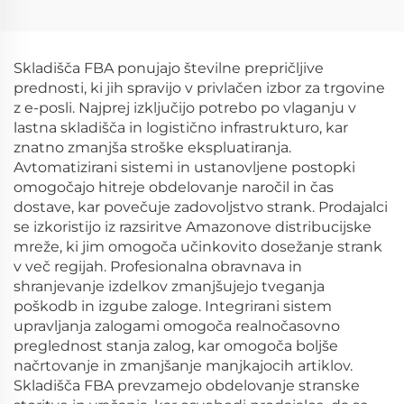
prevozna agencija od
Dhl Tnt Fedex Pošta
vrata do vratarja
Prevoznik iz Kitajske v
pomorsko-zračno
ZDA, Kanado
pošiljanje tovora v
Skladišča FBA ponujajo številne prepričljive
Evropo ZDA DDP
prednosti, ki jih spravijo v privlačen izbor za trgovine
z e-posli. Najprej izključijo potrebo po vlaganju v
lastna skladišča in logistično infrastrukturo, kar
znatno zmanjša stroške ekspluatiranja.
Avtomatizirani sistemi in ustanovljene postopki
omogočajo hitreje obdelovanje naročil in čas
dostave, kar povečuje zadovoljstvo strank. Prodajalci
se izkoristijo iz razsiritve Amazonove distribucijske
mreže, ki jim omogoča učinkovito dosežanje strank
v več regijah. Profesionalna obravnava in
shranjevanje izdelkov zmanjšujejo tveganja
poškodb in izgube zaloge. Integrirani sistem
upravljanja zalogami omogoča realnočasovno
preglednost stanja zalog, kar omogoča boljše
načrtovanje in zmanjšanje manjkajocih artiklov.
Skladišča FBA prevzamejo obdelovanje stranske