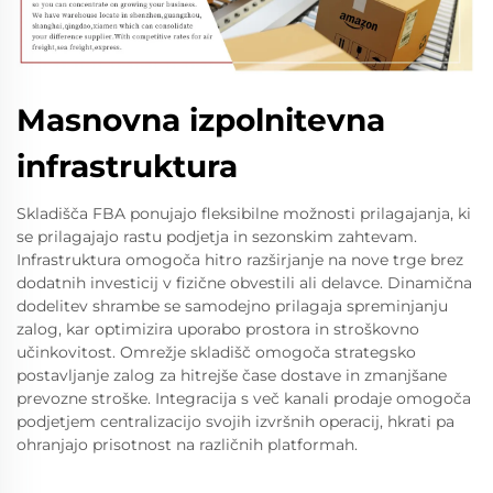
Masnovna izpolnitevna
infrastruktura
Skladišča FBA ponujajo fleksibilne možnosti prilagajanja, ki
se prilagajajo rastu podjetja in sezonskim zahtevam.
Infrastruktura omogoča hitro razširjanje na nove trge brez
dodatnih investicij v fizične obvestili ali delavce. Dinamična
dodelitev shrambe se samodejno prilagaja spreminjanju
zalog, kar optimizira uporabo prostora in stroškovno
učinkovitost. Omrežje skladišč omogoča strategsko
postavljanje zalog za hitrejše čase dostave in zmanjšane
prevozne stroške. Integracija s več kanali prodaje omogoča
podjetjem centralizacijo svojih izvršnih operacij, hkrati pa
ohranjajo prisotnost na različnih platformah.