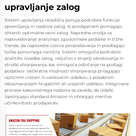
upravljanje zalog
Sistem upravljanja skladišča ponuja podrobne funkcije
spremljanja in nadzora zalog, ki prodajalcem pomagajo
ohraniti optimalne ravni zalog. Napredne orodja za
napovedovanje analizirajo zgodovinske podatke in tržne
trende, da napoveste vzorce povpraševanja in predlagajo
točke ponovnega naročila. Sistem omogoča podrobno
analitiko izvedbe zalog, vključno s stopnji obratovanja in
stroški shranjevanja, kar omogoča odločanje na podlagi
podatkov. Večkratne možnosti shranjevanja prilagajajo
različnim vrstam in velikostim izdelkov, s posebnim
obravnavanjem hrupečnih ali urejenih izdelkov. Integrirane
procese kakovostnega nadzora se zaveda, da izdelki
izpolnjujejo standard Amazon in ohranjajo meritve
učinkovitosti prodajalcev.