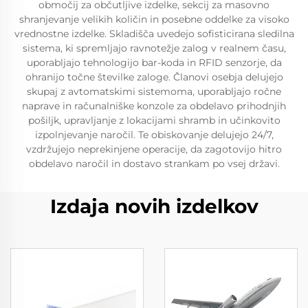
območij za občutljive izdelke, sekcij za masovno
shranjevanje velikih količin in posebne oddelke za visoko
vrednostne izdelke. Skladišča uvedejo sofisticirana sledilna
sistema, ki spremljajo ravnotežje zalog v realnem času,
uporabljajo tehnologijo bar-koda in RFID senzorje, da
ohranijo točne številke zaloge. Članovi osebja delujejo
skupaj z avtomatskimi sistemoma, uporabljajo ročne
naprave in računalniške konzole za obdelavo prihodnjih
pošiljk, upravljanje z lokacijami shramb in učinkovito
izpolnjevanje naročil. Te obiskovanje delujejo 24/7,
vzdržujejo neprekinjene operacije, da zagotovijo hitro
obdelavo naročil in dostavo strankam po vsej državi.
Izdaja novih izdelkov