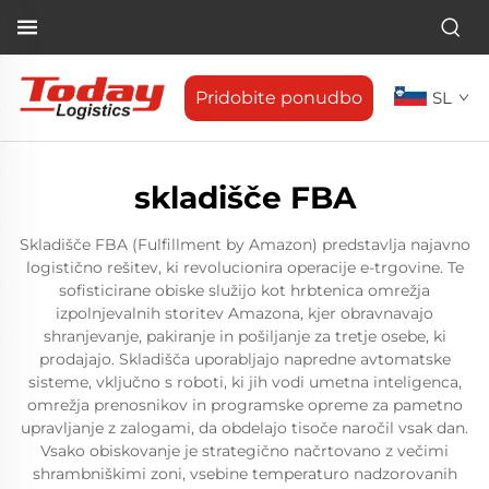
Pridobite ponudbo
SL
skladišče FBA
Skladišče FBA (Fulfillment by Amazon) predstavlja najavno
logistično rešitev, ki revolucionira operacije e-trgovine. Te
sofisticirane obiske služijo kot hrbtenica omrežja
izpolnjevalnih storitev Amazona, kjer obravnavajo
shranjevanje, pakiranje in pošiljanje za tretje osebe, ki
prodajajo. Skladišča uporabljajo napredne avtomatske
sisteme, vključno s roboti, ki jih vodi umetna inteligenca,
omrežja prenosnikov in programske opreme za pametno
upravljanje z zalogami, da obdelajo tisoče naročil vsak dan.
Vsako obiskovanje je strategično načrtovano z večimi
shrambniškimi zoni, vsebine temperaturo nadzorovanih