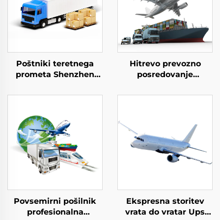
Poštniki teretnega
Hitrevo prevozno
prometa Shenzhen
posredovanje
Express Izvoz iz vrata
Mednarodna logistika
v vrata Dhl Express
Prevoz iz doma v dom
Kitajska v ZDA 5 - 7
Sea pošiljanje blaga Iz
dni Globalni kupci
Kitajske v Združeno
kraljestvo
Povsemirni pošilnik
Ekspresna storitev
profesionalna
vrata do vratar Ups