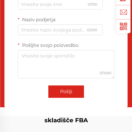
0/100
Naziv podjetja
0/200
Pošljite svojo poizvedbo
0/1000
Pošlji
skladišče FBA