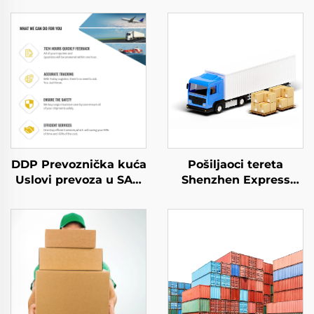
DDP Prevoznička kuća
Pošiljaoci tereta
Uslovi prevoza u SAD
Shenzhen Express
vazduh Prevoz robe u
Door to Door Prevoz
Veliku Britaniju Dhl
Express Dhl Express
Express Door to Door
Kina u SAD 5 - 7 Dana
Prevoz
Globalni Kupac