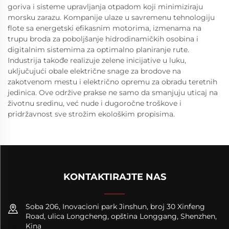
goriva i sisteme upravljanja otpadom koji minimiziraju
morsku zarazu. Kompanije ulaze u savremenu tehnologiju
flote sa energetski efikasnim motorima, izmenama na
trupu broda za poboljšanje hidrodinamičkih osobina i
digitalnim sistemima za optimalno planiranje rute.
Industrija takođe realizuje zelene inicijative u luku,
uključujući obale električne snage za brodove na
zakotvenom mestu i električno opremu za obradu teretnih
jedinica. Ove održive prakse ne samo da smanjuju uticaj na
životnu sredinu, već nude i dugoročne troškove i
pridržavnost sve strožim ekološkim propisima.
KONTAKTIRAJTE NAS
Soba 206, Inovacioni park Jinshun, broj 30 Xinfeng
Road, ulica Longcheng, opština Longgang, Shenzhen,
Kina