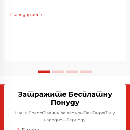
Погледај више
Затражите Бесплатну
Понуду
Наши представник ће вас контактирати у
наредном периоду.
Е-маил