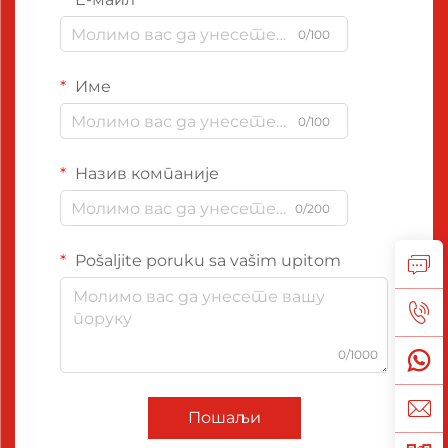
0/100
Име
0/100
Назив компаније
0/200
Pošaljite poruku sa vašim upitom
0/1000
Пошаљи