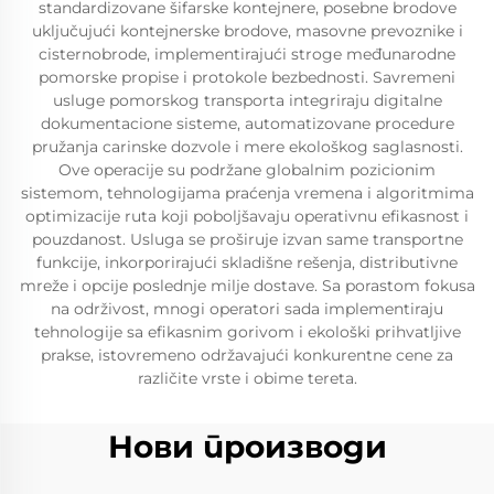
standardizovane šifarske kontejnere, posebne brodove
uključujući kontejnerske brodove, masovne prevoznike i
cisternobrode, implementirajući stroge međunarodne
pomorske propise i protokole bezbednosti. Savremeni
usluge pomorskog transporta integriraju digitalne
dokumentacione sisteme, automatizovane procedure
pružanja carinske dozvole i mere ekološkog saglasnosti.
Ove operacije su podržane globalnim pozicionim
sistemom, tehnologijama praćenja vremena i algoritmima
optimizacije ruta koji poboljšavaju operativnu efikasnost i
pouzdanost. Usluga se proširuje izvan same transportne
funkcije, inkorporirajući skladišne rešenja, distributivne
mreže i opcije poslednje milje dostave. Sa porastom fokusa
na održivost, mnogi operatori sada implementiraju
tehnologije sa efikasnim gorivom i ekološki prihvatljive
prakse, istovremeno održavajući konkurentne cene za
različite vrste i obime tereta.
Нови производи