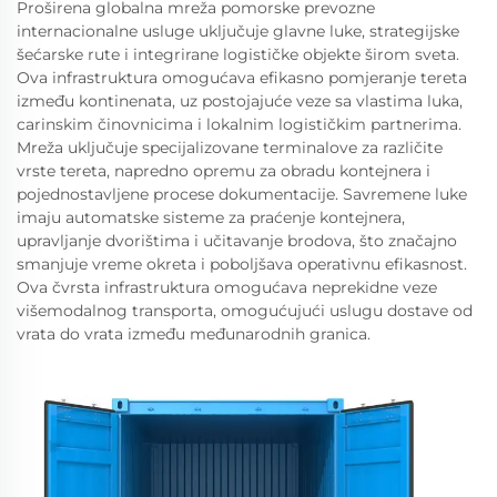
Proširena globalna mreža pomorske prevozne
internacionalne usluge uključuje glavne luke, strategijske
šećarske rute i integrirane logističke objekte širom sveta.
Ova infrastruktura omogućava efikasno pomjeranje tereta
između kontinenata, uz postojajuće veze sa vlastima luka,
carinskim činovnicima i lokalnim logističkim partnerima.
Mreža uključuje specijalizovane terminalove za različite
vrste tereta, napredno opremu za obradu kontejnera i
pojednostavljene procese dokumentacije. Savremene luke
imaju automatske sisteme za praćenje kontejnera,
upravljanje dvorištima i učitavanje brodova, što značajno
smanjuje vreme okreta i poboljšava operativnu efikasnost.
Ova čvrsta infrastruktura omogućava neprekidne veze
višemodalnog transporta, omogućujući uslugu dostave od
vrata do vrata između međunarodnih granica.