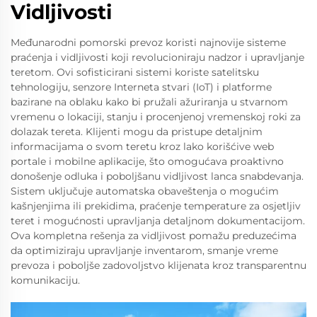
Vidljivosti
Međunarodni pomorski prevoz koristi najnovije sisteme
praćenja i vidljivosti koji revolucioniraju nadzor i upravljanje
teretom. Ovi sofisticirani sistemi koriste satelitsku
tehnologiju, senzore Interneta stvari (IoT) i platforme
bazirane na oblaku kako bi pružali ažuriranja u stvarnom
vremenu o lokaciji, stanju i procenjenoj vremenskoj roki za
dolazak tereta. Klijenti mogu da pristupe detaljnim
informacijama o svom teretu kroz lako korišćive web
portale i mobilne aplikacije, što omogućava proaktivno
donošenje odluka i poboljšanu vidljivost lanca snabdevanja.
Sistem uključuje automatska obaveštenja o mogućim
kašnjenjima ili prekidima, praćenje temperature za osjetljiv
teret i mogućnosti upravljanja detaljnom dokumentacijom.
Ova kompletna rešenja za vidljivost pomažu preduzećima
da optimiziraju upravljanje inventarom, smanje vreme
prevoza i poboljše zadovoljstvo klijenata kroz transparentnu
komunikaciju.