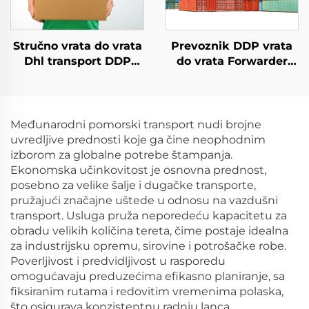
Stručno vrata do vrata
Prevoznik DDP vrata
Dhl transport DDP
do vrata Forwarder
međunarodni
robe FCL LCL
dropshipping
poštarski agenat za
logističke usluge
pomorsku prevoz robe
forwarder šaljič
u SAD
Međunarodni pomorski transport nudi brojne
uvredljive prednosti koje ga čine neophodnim
izborom za globalne potrebe štampanja.
Ekonomska učinkovitost je osnovna prednost,
posebno za velike šalje i dugačke transporte,
pružajući značajne uštede u odnosu na vazdušni
transport. Usluga pruža neporedeću kapacitetu za
obradu velikih količina tereta, čime postaje idealna
za industrijsku opremu, sirovine i potrošačke robe.
Poverljivost i predvidljivost u rasporedu
omogućavaju preduzećima efikasno planiranje, sa
fiksiranim rutama i redovitim vremenima polaska,
što osigurava konzistentnu radnju lanca