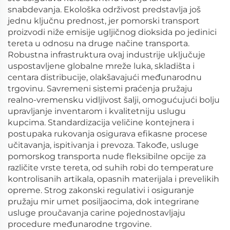
snabdevanja. Ekološka održivost predstavlja još
jednu ključnu prednost, jer pomorski transport
proizvodi niže emisije ugljičnog dioksida po jedinici
tereta u odnosu na druge načine transporta.
Robustna infrastruktura ovaj industrije uključuje
uspostavljene globalne mreže luka, skladišta i
centara distribucije, olakšavajući međunarodnu
trgovinu. Savremeni sistemi praćenja pružaju
realno-vremensku vidljivost šalji, omogućujući bolju
upravljanje inventarom i kvalitetniju uslugu
kupcima. Standardizacija veličine kontejnera i
postupaka rukovanja osigurava efikasne procese
učitavanja, ispitivanja i prevoza. Takođe, usluge
pomorskog transporta nude fleksibilne opcije za
različite vrste tereta, od suhih robi do temperature
kontrolisanih artikala, opasnih materijala i prevelikih
opreme. Strog zakonski regulativi i osiguranje
pružaju mir umet posiljaocima, dok integrirane
usluge proučavanja carine pojednostavljaju
procedure međunarodne trgovine.