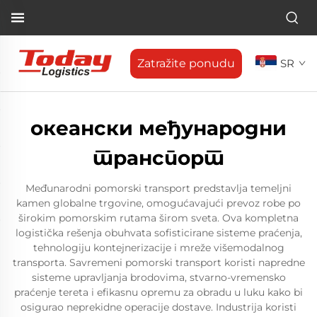
Zatražite ponudu
SR
океански међународни
транспорт
Međunarodni pomorski transport predstavlja temeljni
kamen globalne trgovine, omogućavajući prevoz robe po
širokim pomorskim rutama širom sveta. Ova kompletna
logistička rešenja obuhvata sofisticirane sisteme praćenja,
tehnologiju kontejnerizacije i mreže višemodalnog
transporta. Savremeni pomorski transport koristi napredne
sisteme upravljanja brodovima, stvarno-vremensko
praćenje tereta i efikasnu opremu za obradu u luku kako bi
osigurao neprekidne operacije dostave. Industrija koristi