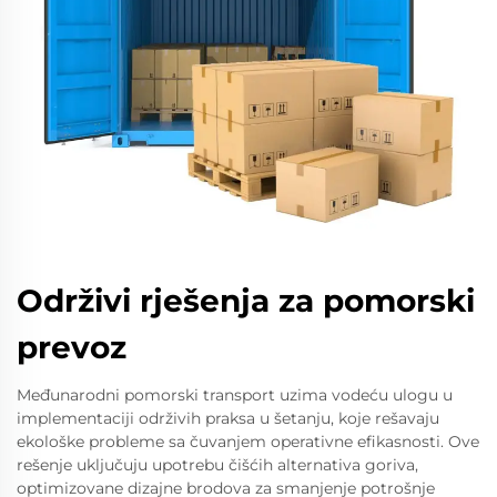
Održivi rješenja za pomorski
prevoz
Međunarodni pomorski transport uzima vodeću ulogu u
implementaciji održivih praksa u šetanju, koje rešavaju
ekološke probleme sa čuvanjem operativne efikasnosti. Ove
rešenje uključuju upotrebu čišćih alternativa goriva,
optimizovane dizajne brodova za smanjenje potrošnje