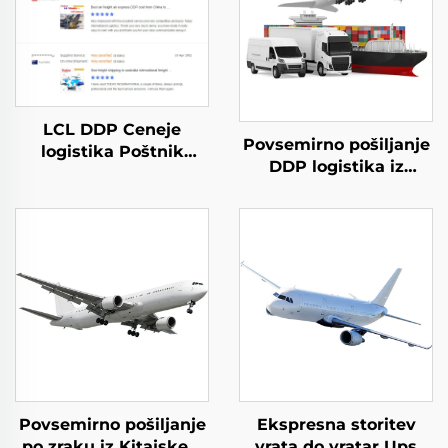
LCL DDP Ceneje
Povsemirno pošiljanje
logistika Poštnik
DDP logistika iz
teretnega prometa
Kitajske v Združeno
Stroški tovornega
kraljestvo, Nizozemijo,
prevoza Storitev iz
Španijo, Nemčijo,
Kitajske Šenžena v
Francijo, Portugalsko,
Kanado
poštna agencija UPS
DHL Express
Povsemirno pošiljanje
Ekspresna storitev
po zraku iz Kitajske v
vrata do vratar Ups