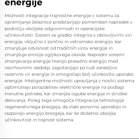
energije
Možnosti integracije trajnostne energije v sistemu za
opremljanje železnice predstavljajo pomemben napredek v
področju okoljske odgovornosti in operacijske
učinkovitosti. Sistem se gladko integrira s obnovljivimi viri
energije, vključno z sončno in vetromsko energijo, kar
zmanjšuje odvisnost od tradičnih virov energije in
zmanjšuje emisije ogljikovega oksida. Napredni sistemi
shranjevanja energije hranijo presežno energijo med
nevrhovnimi obdobji, zagotavljajo pa tudi zanesljivo
rezervno vir energije in omogočajo bolj učinkovito uporabo
energije. Inteligentne možnosti upravljanja z nosilci sistema
optimizirajo porazdelitev električne energije na podlagi
trenutne potrebe, kar zmanjša izgube energije in stroške
delovanja. Poleg tega omogoča integracija tehnologije
regenerativnega brezgeja, da vlaki ponovno uporabijo in
razporejo energijo brezgeja, kar še dodatno izboljša
učinkovitost in trajnost sistema.