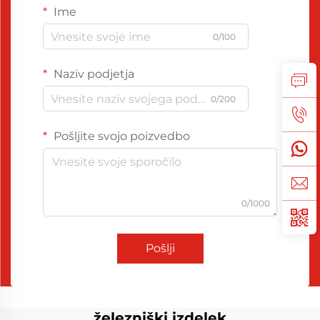
Ime
0/100
Naziv podjetja
0/200
Pošljite svojo poizvedbo
0/1000
Pošlji
železniški izdelek