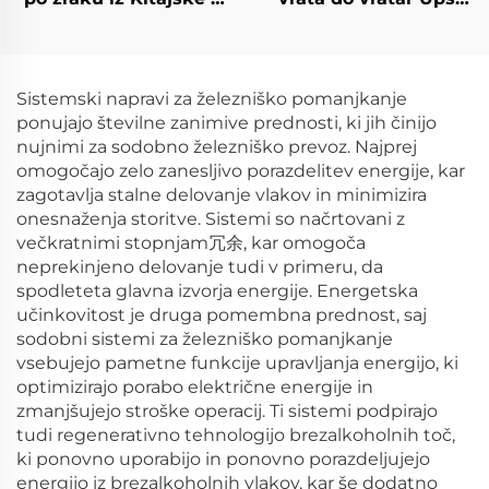
ZDA Dropshipping
Dhl Tnt Fedex Pošta
ZDA zračna pošta
Prevoznik iz Kitajske v
ZDA, Kanado
Sistemski napravi za železniško pomanjkanje
ponujajo številne zanimive prednosti, ki jih činijo
nujnimi za sodobno železniško prevoz. Najprej
omogočajo zelo zanesljivo porazdelitev energije, kar
zagotavlja stalne delovanje vlakov in minimizira
onesnaženja storitve. Sistemi so načrtovani z
večkratnimi stopnjam冗余, kar omogoča
neprekinjeno delovanje tudi v primeru, da
spodleteta glavna izvorja energije. Energetska
učinkovitost je druga pomembna prednost, saj
sodobni sistemi za železniško pomanjkanje
vsebujejo pametne funkcije upravljanja energijo, ki
optimizirajo porabo električne energije in
zmanjšujejo stroške operacij. Ti sistemi podpirajo
tudi regenerativno tehnologijo brezalkoholnih toč,
ki ponovno uporabijo in ponovno porazdeljujejo
energijo iz brezalkoholnih vlakov, kar še dodatno