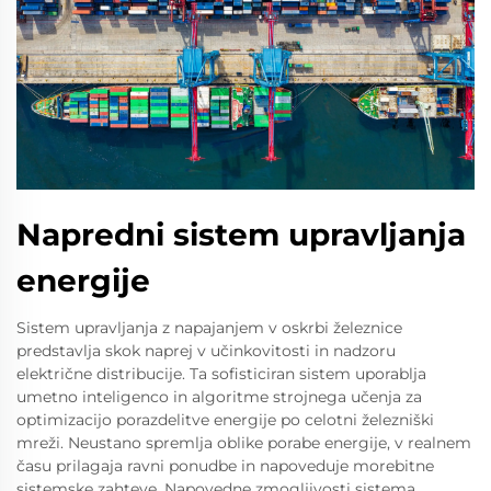
Napredni sistem upravljanja
energije
Sistem upravljanja z napajanjem v oskrbi železnice
predstavlja skok naprej v učinkovitosti in nadzoru
električne distribucije. Ta sofisticiran sistem uporablja
umetno inteligenco in algoritme strojnega učenja za
optimizacijo porazdelitve energije po celotni železniški
mreži. Neustano spremlja oblike porabe energije, v realnem
času prilagaja ravni ponudbe in napoveduje morebitne
sistemske zahteve. Napovedne zmogljivosti sistema