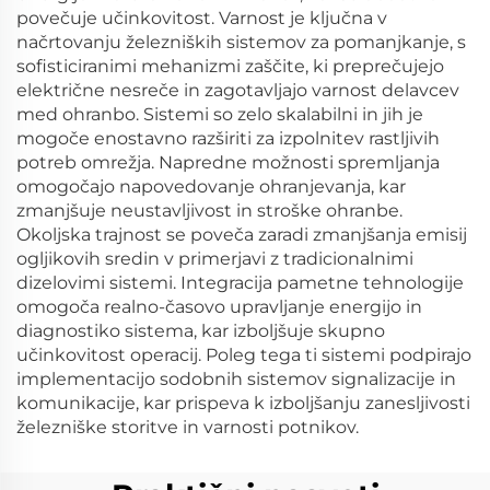
povečuje učinkovitost. Varnost je ključna v
načrtovanju železniških sistemov za pomanjkanje, s
sofisticiranimi mehanizmi zaščite, ki preprečujejo
električne nesreče in zagotavljajo varnost delavcev
med ohranbo. Sistemi so zelo skalabilni in jih je
mogoče enostavno razširiti za izpolnitev rastljivih
potreb omrežja. Napredne možnosti spremljanja
omogočajo napovedovanje ohranjevanja, kar
zmanjšuje neustavljivost in stroške ohranbe.
Okoljska trajnost se poveča zaradi zmanjšanja emisij
ogljikovih sredin v primerjavi z tradicionalnimi
dizelovimi sistemi. Integracija pametne tehnologije
omogoča realno-časovo upravljanje energijo in
diagnostiko sistema, kar izboljšuje skupno
učinkovitost operacij. Poleg tega ti sistemi podpirajo
implementacijo sodobnih sistemov signalizacije in
komunikacije, kar prispeva k izboljšanju zanesljivosti
železniške storitve in varnosti potnikov.