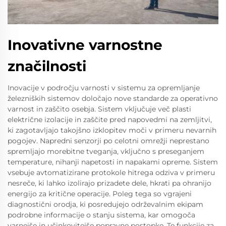
Inovativne varnostne
značilnosti
Inovacije v področju varnosti v sistemu za opremljanje
železniških sistemov določajo nove standarde za operativno
varnost in zaščito osebja. Sistem vključuje več plasti
električne izolacije in zaščite pred napovedmi na zemljitvi,
ki zagotavljajo takojšno izklopitev moči v primeru nevarnih
pogojev. Napredni senzorji po celotni omrežji neprestano
spremljajo morebitne tveganja, vključno s preseganjem
temperature, nihanji napetosti in napakami opreme. Sistem
vsebuje avtomatizirane protokole hitrega odziva v primeru
nesreče, ki lahko izolirajo prizadete dele, hkrati pa ohranijo
energijo za kritične operacije. Poleg tega so vgrajeni
diagnostični orodja, ki posredujejo održevalnim ekipam
podrobne informacije o stanju sistema, kar omogoča
varnejše in učinkovitejše popravne postopke. Te funkcije za