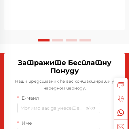
Затражите Бесплатну
Понуду
Наши представник ће вас контактирати у
наредном периоду.
Е-маил
0/100
Име