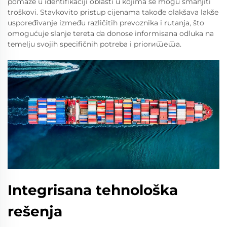
pomaže u identifikaciji oblasti u kojima se mogu smanjiti
troškovi. Stavkovito pristup cijenama takođe olakšava lakše
uspoređivanje između različitih prevoznika i rutanja, što
omogućuje slanje tereta da donose informisana odluka na
temelju svojih specifičnih potreba i priorитетa.
Integrisana tehnološka
rešenja