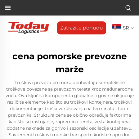
Zatražite ponudu
SR
cena pomorske prevozne
marže
Troškovi prevoza po moru obuhvataju kompleksne
troškove povezane sa prevozom tereta kroz međunarodna
voda. Ova ključna komponenta globalne trgovine uključuje
različite elemente kao što su troškovi kontejnera, troškovi
dokumentacije, troškovi rukovanja na terminalu i tarife
prevoznika. Struktura cena se obično određuje faktorima
kao što su rastojanje, zapremina tereta, vrsta kontejnera,
dodatne naknade za gorivo i sezonski oscilacije u zahtevu.
Savremeni troškovi morske transporte koriste napredne