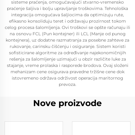
sisteme praćenja, omogućavajući stvarno-vremensko
praćenje šaljiva i bolju upravljanje troškovima. Tehnološka
integracija omogućava šaljiocima da optimizuju rute,
efikasno konsoliduju teret i održavaju prozirnost tokom
celog procesa šalomljenja. Ovi troškovi se opšte računaju ili
na osnovu FCL (Pun kontejner) ili LCL (Manje od punog
kontejnera), uz dodatne razmatranja za posebne zahteve za
rukovanje, carinsku čišćenju i osiguranje. Sistem koristi
sofisticirane algoritme za određivanje najekonomičnijih
rešenja za šalomljenje uzimajući u obzir različite luke za
stajanje, vreme prolaska i rasporede brodova. Ovaj složeni
mehanizam cene osigurava pravedne tržišne cene dok
istovremeno održava održivost operacija maritornog
prevoza.
Nove proizvode