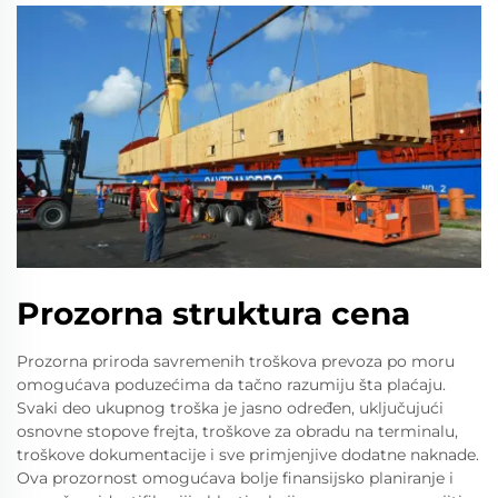
Prozorna struktura cena
Prozorna priroda savremenih troškova prevoza po moru
omogućava poduzećima da tačno razumiju šta plaćaju.
Svaki deo ukupnog troška je jasno određen, uključujući
osnovne stopove frejta, troškove za obradu na terminalu,
troškove dokumentacije i sve primjenjive dodatne naknade.
Ova prozornost omogućava bolje finansijsko planiranje i