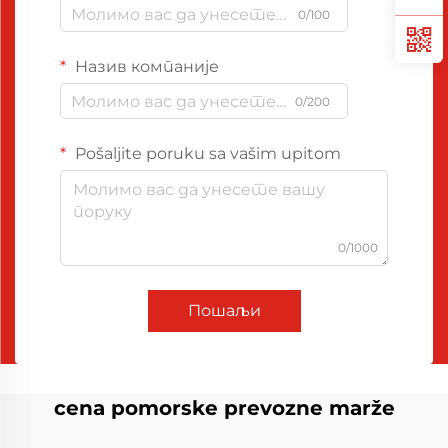
0/100
Назив компаније
0/200
Pošaljite poruku sa vašim upitom
0/1000
Пошаљи
cena pomorske prevozne marže