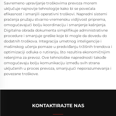
Savremeno upravljanje troškovima prevoza morem
uključuje najnovije tehnologije kako bi se povećala
efikasnost i smanjili operativni troškovi. Napredni sistemi
praćenja pružaju stvarno-vremensku vidljivost priprema,
omogućavajući bolju koordinaciju i smanjenje kašnjenja.
Digitalna obrada dokumenta simplifikuje administrativne
procedure i smanjuje greške koje bi mogle da dovedu do
dodatnih troškova. Integracija umetnog inteligencije i
mašinskog učenja pomaze u predviđanju tržišnih trendova i
optimizaciji odluka o rutiranju, što rezultira ekonomičnijim
rešenjima za prevoz. Ove tehnološke naprednosti takođe
omogućavaju bolju komunikaciju između svih strana
uključenih u proces prevoza, smanjujući neporazumevanja i
povezane troškove.
KONTAKTIRAJTE NAS