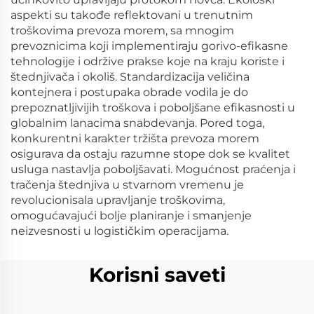
aspekti su takođe reflektovani u trenutnim
troškovima prevoza morem, sa mnogim
prevoznicima koji implementiraju gorivo-efikasne
tehnologije i održive prakse koje na kraju koriste i
štednjivača i okoliš. Standardizacija veličina
kontejnera i postupaka obrade vodila je do
prepoznatljivijih troškova i poboljšane efikasnosti u
globalnim lanacima snabdevanja. Pored toga,
konkurentni karakter tržišta prevoza morem
osigurava da ostaju razumne stope dok se kvalitet
usluga nastavlja poboljšavati. Mogućnost praćenja i
tračenja štednjiva u stvarnom vremenu je
revolucionisala upravljanje troškovima,
omogućavajući bolje planiranje i smanjenje
neizvesnosti u logističkim operacijama.
Korisni saveti