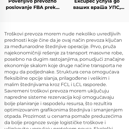
Poverljivo prevozno
Експрес услуга до
poslovanje FBA preko
ваших врата УПС,
mora iz Hong Konga u
ДХЛ, ТНТ, Федекс
Švedsku, Evropu, SAD,
Шифтер Фрајт Из
Italiju, UK, Australiju,
Кине у САД, Канаду
Kanadu, brza carinska
Troškovi prevoza morem nude nekoliko uvredljivih
čistnja
prednosti koje čine da je ovaj način prevoza ključan
za međunarodne štednjive operacije. Prvo, pruža
najekonomičniji rešenje za transport masovne robe,
posebno na dugim rastojanjima, ponudjući značajne
ekonomije skalom koje druge načine transporta ne
mogu da podjednake. Struktura cena omogućava
fleksibilne opcije slanja, prilagođene i velikim i
malim štednjivama kroz FCL i LCL rasporede.
Savremeni troškovi prevoza morem uključuju
napredne sisteme rezervacija koji omogućavaju
bolje planiranje i raspodelu resursa, što rezultira
optimizovanim grafikonima štednjiva i smanjenjem
otpada. Prozirnost u cenama pomaže preduzećima
da bolje prognoze svoje logističke troškove i
učinkovito upravljaju protokom novca. Ekološki