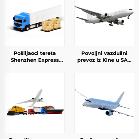
Pošiljaoci tereta
Povoljni vazdušni
Shenzhen Express
prevoz iz Kine u SAD
Door to Door Prevoz
Dropshipping SAD
Express Dhl Express
vazdušni Express
Kina u SAD 5 - 7 Dana
Globalni Kupac