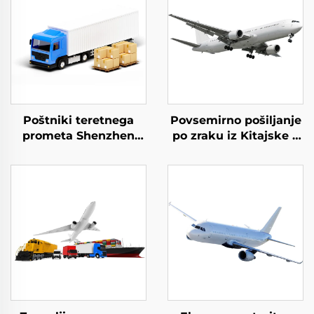
Poštniki teretnega
Povsemirno pošiljanje
prometa Shenzhen
po zraku iz Kitajske v
Express Izvoz iz vrata
ZDA Dropshipping
v vrata Dhl Express
ZDA zračna pošta
Kitajska v ZDA 5 - 7
dni Globalni kupci