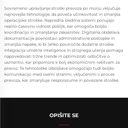
Sovremeno upravljanje stroški prevoza po morju vključuje
najnovejše tehnologije, da poveča učinkovitost in zmanjša
operacijske stroške. Napredna sledilna sistemi ponujajo
realno-časovno vidnost pošiljk, kar omogoča boljšo
koordinacijo in zmanjšanje zakasnitev. Digitalna obdelava
dokumentacije poenostavi administrativne postopke in
zmanjša napake, ki bi lahko povzročile dodatne stroške.
Integracija umetne inteligence in strojnega učenja pomaga
napovedovati tržne trende in optimizirati odločitve o
usmeritvi, kar pripomore k bolj ekonomičnim rešitvam za
prevoz. Te tehnološke izboljšave omogočajo tudi boljšo
komunikacijo med vsemi stranmi, vključenimi v proces
prevoza, kar zmanjšuje nesporazume in povezane stroške.
OPIŠITE SE