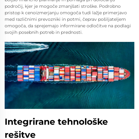
področij, kjer je mogoče zmanjšati stroške. Podrobno
pristop k cenoizmerjanju omogoča tudi lažje primerjavo
med različnimi prevozniki in potmi, čeprav pošiljateljem
omogoča, da sprejemajo informirane odločitve na podlagi
svojih posebnih potreb in prednosti.
Integrirane tehnološke
rešitve