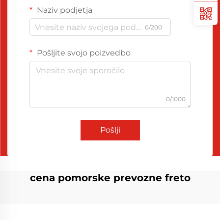
Naziv podjetja
0/200
Pošljite svojo poizvedbo
0/1000
Pošlji
cena pomorske prevozne freto