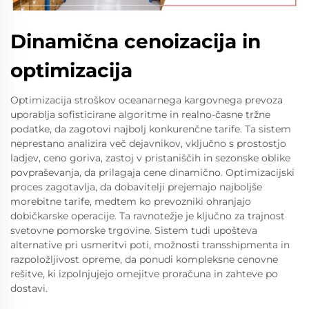
Dinamična cenoizacija in
optimizacija
Optimizacija stroškov oceanarnega kargovnega prevoza
uporablja sofisticirane algoritme in realno-časne tržne
podatke, da zagotovi najbolj konkurenčne tarife. Ta sistem
neprestano analizira več dejavnikov, vključno s prostostjo
ladjev, ceno goriva, zastoj v pristaniščih in sezonske oblike
povpraševanja, da prilagaja cene dinamično. Optimizacijski
proces zagotavlja, da dobavitelji prejemajo najboljše
morebitne tarife, medtem ko prevozniki ohranjajo
dobičkarske operacije. Ta ravnotežje je ključno za trajnost
svetovne pomorske trgovine. Sistem tudi upošteva
alternative pri usmeritvi poti, možnosti transshipmenta in
razpoložljivost opreme, da ponudi kompleksne cenovne
rešitve, ki izpolnjujejo omejitve proračuna in zahteve po
dostavi.