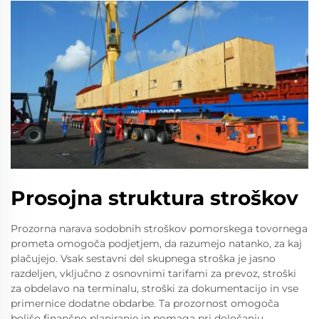
Prosojna struktura stroškov
Prozorna narava sodobnih stroškov pomorskega tovornega
prometa omogoča podjetjem, da razumejo natanko, za kaj
plačujejo. Vsak sestavni del skupnega stroška je jasno
razdeljen, vključno z osnovnimi tarifami za prevoz, stroški
za obdelavo na terminalu, stroški za dokumentacijo in vse
primernice dodatne obdarbe. Ta prozornost omogoča
boljšo finančno planiranje in pomaga pri določanju