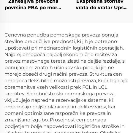
Zanesljiva prevozna
Ekspresna storitev
površina FBA po morju
vrata do vratar Ups
iz Hong Konga v
Dhl Tnt Fedex Pošta
Švedsko Evropo ZDA
Prevoznik iz Kitajske v
Italijo Veliko Britanijo
ZDA, Kanado
Avstralijo Kanado Hitra
Cenovna ponudba pomorskega prevoza ponuja
carinska odobritev
številne prepričljive prednosti, ki jih je potrebno
upoštevati pri mednarodnih logističnih operacijah.
Najprej omogoča najbolj ekonomično rešitev za
prevoz masovnega tereta, zlasti na daljše razdalje, s
ponujanjem znatnih učinkov skupine, ki jih ne
morejo doseči drugi načini prevoza. Struktura cen
omogoča fleksibilne možnosti prevoza, ki prilagajajo
obremenitve vseh velikosti prek FCL in LCL
ureditev. Sodobni stroški pomorskega prevoza
vključujejo napredne rezervacijske sisteme, ki
omogočajo boljšo planiranje in delitev virov, kar
pomeni optimizirane razporežnike prevoza in
zmanjšano izgubo. Prosojnost cen pomaga
podjetjem bolje napovedovati logistične stroške in
učinkovito upravljati z denarnim tokom. Okoljske