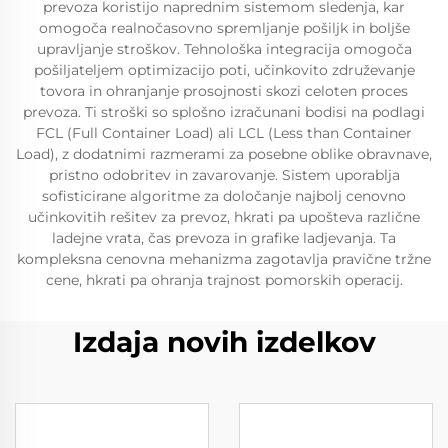
prevoza koristijo naprednim sistemom sledenja, kar
omogoča realnočasovno spremljanje pošiljk in boljše
upravljanje stroškov. Tehnološka integracija omogoča
pošiljateljem optimizacijo poti, učinkovito združevanje
tovora in ohranjanje prosojnosti skozi celoten proces
prevoza. Ti stroški so splošno izračunani bodisi na podlagi
FCL (Full Container Load) ali LCL (Less than Container
Load), z dodatnimi razmerami za posebne oblike obravnave,
pristno odobritev in zavarovanje. Sistem uporablja
sofisticirane algoritme za določanje najbolj cenovno
učinkovitih rešitev za prevoz, hkrati pa upošteva različne
ladejne vrata, čas prevoza in grafike ladjevanja. Ta
kompleksna cenovna mehanizma zagotavlja pravične tržne
cene, hkrati pa ohranja trajnost pomorskih operacij.
Izdaja novih izdelkov