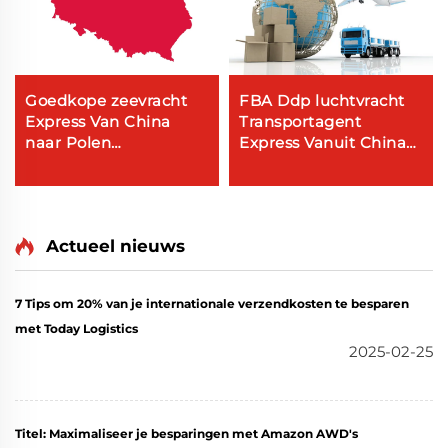
Goedkope zeevracht
FBA Ddp luchtvracht
Express Van China
Transportagent
naar Polen
Express Vanuit China
Internationale kosten
naar USA Canada
Freight Forwarder
Actueel nieuws
7 Tips om 20% van je internationale verzendkosten te besparen
met Today Logistics
2025-02-25
Titel: Maximaliseer je besparingen met Amazon AWD's