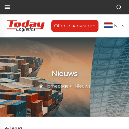
Offerte aanvragen
NL
Nieuws
Homepage
>
Nieuws
Terug